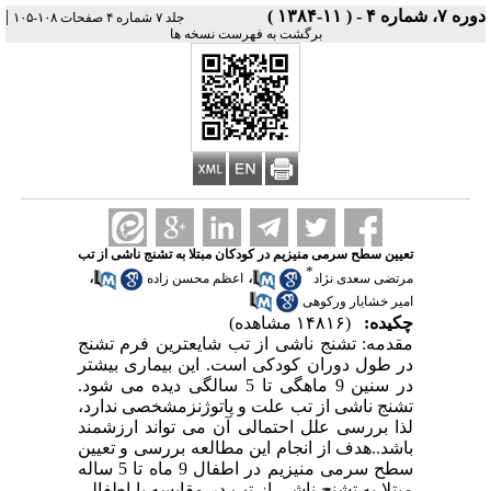
دوره ۷، شماره ۴ - ( ۱۱-۱۳۸۴ )
|
جلد ۷ شماره ۴ صفحات ۱۰۸-۱۰۵
برگشت به فهرست نسخه ها
تعیین سطح سرمی منیزیم در کودکان مبتلا به تشنج ناشی از تب
*
،
،
مرتضی سعدی نژاد
اعظم محسن زاده
امیر خشایار ورکوهی
چکیده:
(۱۴۸۱۶ مشاهده)
مقدمه: تشنج ناشی از تب شایعترین فرم تشنج
در طول دوران کودکی است. این بیماری بیشتر
در سنین 9 ماهگی تا 5 سالگی دیده می شود.
تشنج ناشی از تب علت و پاتوژنزمشخصی ندارد،
لذا بررسی علل احتمالی آن می تواند ارزشمند
باشد..هدف از انجام این مطالعه بررسی و تعیین
سطح سرمی منیزیم در اطفال 9 ماه تا 5 ساله
مبتلا به تشنج ناشی از تب در مقایسه با اطفالی