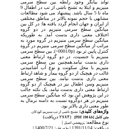
تواند بیانگر وجود رابطه بین سطح سرمی
منیزیم و ابتلا به تشنج ناشی از تب در اطفال 9
ماه تا 5 سال باشد. پیشنهاد می شود مطالعات
مشابهی با حجم نمونه بالاتر در مناطق مختلفی
از ایران و جهان انجام گردد یافته ها: در کل بین
میانگین سطح سرمی منیزیم در دو گروه
اختلاف معنی داری بدست آمد. به طوریکه
میانگین سطح سرمی منیزیم در گروه مورد به
مراتب از میانگین سطح سرمی منیزیم در گروه
کنترل پایین تر بود (0001/0p<). بین سطح سرمی
منیزیم با جنسیت، در دو گروه ارتباط معنی
داری بدست نیامد.همچنین بین سطح سرمی
منیزیم با محل سکونت و نوع آب آشامیدنی
غالب در هیچیک از دو گروه بیمار و شاهد ارتباط
معنی داری بدست نیامد. بین سطح سرمی
منیزیم وسن اطفال نیز در هیچیک از دو گروه
ارتباط معنی داری بدست نیامد. یک نکته جالب
در این پژوهش این بود که میانگین سطح سرمی
منیزیم در هر دوگروه نسبت به دامنه نرمال به
طور معنی داری بالاتر بود.
واژه‌های کلیدی:
تشنج ناشی از تب-منیزیم-کودکان
(۲۷۸۴ دریافت)
متن کامل
[PDF 198 kb]
نوع مطالعه:
|
پژوهشي اصیل
دریافت: 1391/11/14 | پذیرش: 1400/7/21 |