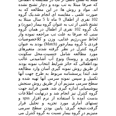
که صرفا مبتلا به تب بوده و دچار تشنج نشده
اند. مواد و روش ها: در این مطالعه که به
صورت علمی ـ مقایسه ای انجام شد،یک گروه
102 نفری از اطفال 9 ماه تا 5 سال مبتلا به
تشنج ناشی از تب به عنوان گروه بیمار (مورد) و
یک گروه 102 نفری از اطفال در همان گروه
سنی که صرفا به علت تب مراجعه نموده واز
لحاظ سن،رژیم غذایی، وزن و کلاخصوصیات
فردی با گروه بیمارجور (Match) بودند به عنوان
گروه کنترل در نظر گرفته شدند. متغیرهای
مورد مطالعه شامل جنسیت،محل سکونت
(شهری و روستا) ونوع آب آشامیدنی غالب
بود.اطفالی که حائز شرایط انتخاب نمونه بودند
از طریق روش نمونه گیری آسان وارد مطالعه
شد. ابتدا پرسشنامه مربوط به طرح جهت آنها
تکمیل و سپس نمونه سرمی آنها تهیه شده و
سطح سرمی منیزیم آن از طریق روش سنجش
بیوشیمیایی اندازه گیری شد. همین فرایند جهت
گروه کنترل نیز انجام شد و درنهایت اطلاعات
بدست آمده با استفاده از نرم افزار spss و
تستهای آماری مورد تجزیه و تحلیل قرار
گرفت.نتیجه گیری: پایین بودن سطح سرمی
منیزیم در گروه بیمار نسبت به گروه کنترل می