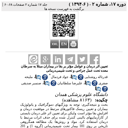
دوره ۱۷، شماره ۲ - ( ۶-۱۳۹۴ )
|
جلد ۱۷ شماره ۲ صفحات ۶۸-۶۰
برگشت به فهرست نسخه ها
تعیین اثر درمان و عوامل مؤثر بر بقا در بیماران مبتلا به سرطان
معده تحت عمل جراحی و تحت شیمی‌درمانی
*
،
،
قدرت‎اله روشنایی
جواد فردمال
ملیحه
،
،
صفری
علیرضا سلطانیان
صنمبر صدیقی
دانشگاه علوم پزشکی همدان
چکیده:
(۸۱۶۳ مشاهده)
بحث و نتیجه‌گیری: توجه به ویژگی‎های دموگرافیک و پاتولوژیک
بیماران و تعیین ریسک فاکتورهای مرتبط در موفقیت درمان و
افزایش بقا مؤثر است ولیکن برای تعیین اثر علی درمان بایستی
از کارآزمایی‎های بالینی کنترل شده برای حذف اثرات مرتبط با
درمان استفاده کرد. مواد و روش‌ها: یک مطالعه همگروهی
تاریخی بر روی 181 بیمار تحت شیمی‎درمانی (گروه 1) و 201