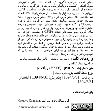
بیمار تحت جراحی (گروه 2) انجام شد. اثر متغیرهای
دموگرافیکی، کلینیکی و پاتولوژیکی بر بقا در دو گروه درمانی با
استفاده از آزمون لگ-رتبه و مدل مخاطرات متناسب کاکس
ارزیابی شد. تجزیه و تحلیل با استفاده از نرم‌افزارSPSS16 انجام
شد. یافته‌ها: 56 بیمار گروه اول و 69 بیمار گروه دوم تا پایان
مطالعه فوت شدند. میانه‌ی بقای بیماران گروه اول و دوم
بترتیب 19 و 28 ماه بود. تأًثیر متغیرهای سن تشخیص و درجه
تمایزیافتگی تومور بر بقای گروه اول و جنس و مرحله بیماری بر
بقای گروه دوم معنی‌دار شدند (05/0P<). مقدمه: جراحی به
عنوان مهمترین روش درمان بیماران سرطان معده مطرح بوده
و شیمی‎درمانی و رادیوتراپی نیز به عنوان درمان کمکی پس از
جراحی در این بیماران حین عمل و پس از عمل برای کاهش عود
موضعی و متاستاز مورد استفاده قرار می‎گیرد. هدف این مطالعه
مقایسه بقا و ویژگی‎های بیماران جراحی شده با بیمارانی که
شیمی‎درمانی دریافت کرده‎اند می‎باشد.
واژه‌های کلیدی:
،
،
،
سرطان معده
آنالیز بقا
شیمی‎درمانی
،
جراحی
مدل کاکس.
(۲۲۳۳ دریافت)
متن کامل
[PDF 271 kb]
نوع مطالعه:
|
پژوهشي اصیل
دریافت: 1394/6/31 | پذیرش: 1394/6/31 | انتشار:
1394/6/31
بازنشر اطلاعات
این مقاله تحت شرایط
Creative Commons
Attribution-NonCommercial 4.0