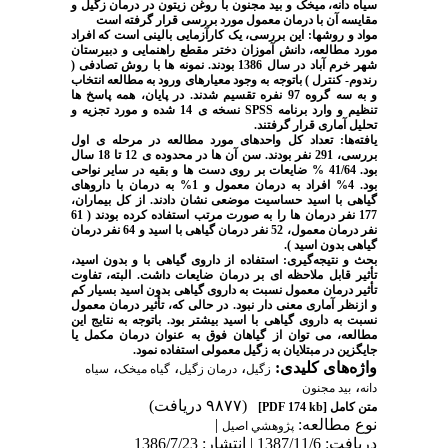
سیاه دانه، میخک و بید مجنون با روغن زیتون در درمان زگیل و
مقایسه آن با درمان معمول مورد بررسی قرار گرفته است
مواد و روشها:
این بررسی، یک کارآزمایی بالینی است که افراد
مورد مطالعه، دانش آموزان دختر مقطع راهنمایی و دبیرستان
شهر خرم آباد در سال 1386 بودند. نمونه ها با روش تصادفی (
رندوم- کنترل ) باتوجه به وجود معیارهای ورود به مطالعه انتخاب
و به سه گروه 97 نفره تقسیم شدند. در پایان، همه پاسخ ها
تنظیم و وارد برنامه
SPSS
نسخه ی 14 شده و مورد تجزیه و
تحلیل آماری قرار گرفتند.
یافته‌ها:
تعداد کل واحدهای مورد مطالعه در مرحله ی اول
بررسی، 291 نفر بودند. سن آن ها در محدوده ی 12 تا 18 سال
بود. 41/64 % ضایعات بر روی دست ها و بقیه در سایر نواحی
بود. 4% افراد به درمان معمول و 1% به درمان با داروهای
گیاهی با اسید حساسیت موضعی نشان دادند. از کل بیماران،
177 نفر درمان ها را به صورت مرتب استفاده کرده بودند ( 61
نفر درمان معمول، 52 نفر درمان گیاهی با اسید و 64 نفر درمان
گیاهی بدون اسید ).
بحث و نتیجه‌گیری:
استفاده از داروی گیاهی با و بدون اسید،
تأثیر قابل ملاحظه ای بر درمان ضایعات داشت. البته، تفاوت
تأثیر درمان معمول نسبت به داروی گیاهی بدون اسید بسیار کم
و ازنظر آماری معنی دار نبود. در حالی که، تأثیر درمان معمول
نسبت به داروی گیاهی با اسید بیشتر بود. باتوجه به نتایج این
مطالعه، می توان از گیاهان فوق به عنوان درمان مکمل یا
جایگزین در مبتلایان به زگیل معمولی استفاده نمود.
واژه‌های کلیدی:
،
،
،
زگیل
درمان زگیل
گیاه میخک
سیاه
،
دانه
بید مجنون
(۹۸۷۷ دریافت)
متن کامل
[PDF 174 kb]
نوع مطالعه:
|
پژوهشي اصیل
دریافت: 1387/11/6 | انتشار: 1386/7/23