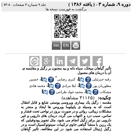
دوره ۹، شماره ۳ - ( یافته ۱۳۸۶ )
|
جلد ۹ شماره ۳ صفحات ۸۰-۷۳
برگشت به فهرست نسخه ها
تأثیر گیاهان میخک، سیاه دانه و بید مجنون بر زگیل و مقایسه ی
آن با درمان های معمول
*
،
،
رقیه جبرئیلی
کبری رضایی
حسین
،
،
مطوریان پور
لیلا مرادی
محمد هادی
،
مشکات
محمد جواد طراحی
چکیده:
(۳۱۱۶۵ مشاهده)
مقدمه :
زگیل یک بیماری ویروسی پوستی شایع و قابل انتقال
است که به وسیله ی پاپیلوما ویروس ها ایجاد و منجر به
مشکلات زیبائی، روانی و در صورت بروز در نواحی تحت فشار و
تماس، سبب درد و التهاب می گردد. درمان های دارویی و غیر
دارویی نیز برای زگیل انجام می شود، مثل تجویز پودوفیلین که
یک رزین با منشأ گیاهی حاوی ترکیبات سیتوتوکسیک است و در
زگیل ژنیتال استفاده می شود. در این مطالعه، تأثیر گیاهان