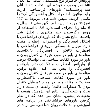
پژوهش حاضراز نوع همبستگی است. ابتدا تعداد
140 نفر بصورت خوشه ای انتخاب شدند. آنان
سه پرسشنامه‌" باورهای فراشناختی کارت
رایت-هاتون، اضطراب کتل و افسردگی بک" را
تکمیل کردند. سپس داده های مربوط به 117
نفر( 84 مردو 33زن) با میانگین سنی 31 سال و
6 ماه وبا انحراف استاندارد 8/6 با استفاده از
روش رگرسیون چند متغیری ، تحلیل شد.
یافته‌ها: نتایج نشان داد که باورهای فراشناختی با
اختلال افسردگی و اضطراب رابطه‌ای‌ مثبت
دارد. میزان همبستگی باورهای فراشناختی با
اضطراب 59/0و با افسردگی 67/0است.
مؤلفه‌های باور در مورد غیرقابل کنترل بودن و
باور در مورد کفایت شناختی می تواند،40 درصد
از واریانس اضطراب و 50 درصداز واریانس
افسردگی را پیش بینی کند. علاوه براین،
مؤلفه‌های باور در مورد غیرقابل کنترل بودن و
باور در مورد کفایت شناختی با"اضطراب
صفت" و مؤلفه باور در مورد غیرقابل کنترل
بودن با"اضطراب حالت" رابطه ای مثبت دارد.
بحث و نتیجه‌گیری: نتایج این پژوهش همسو با
تحقیقات پیشین، نشان می دهد که در نظر
گرفتن باورهای فراشناختی در برنامه های
آموزشی و مداخلات روان شناختی، می تواند در