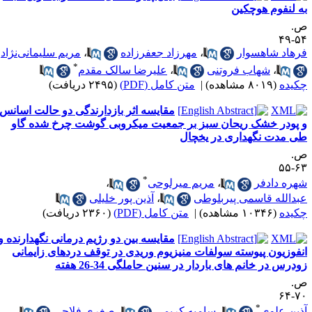
ه لنفوم هوچکین
.
۵۴-
رهاد شاهسوار
،
مهرزاد جعفرزاده
،
مریم سلیمانی‌نژاد
*
،
شهاب فروتنی
،
علیرضا سالک مقدم
کیده
(۸۰۱۹ مشاهده)
|
متن کامل (PDF)
(۲۴۹۵ دریافت)
مقایسه اثر بازدارندگی دو حالت اسانس
 پودر خشک ریحان سبز بر جمعیت میکروبی گوشت چرخ شده گاو
ی مدت نگهداری در یخچال
.
۶۳-
*
هره دادفر
،
مریم میرلوحی
،
بدالله قاسمی پیربلوطی
،
آذین پور خلیلی
کیده
(۱۰۳۴۶ مشاهده)
|
متن کامل (PDF)
(۲۳۶۰ دریافت)
مقایسه بین دو رژیم درمانی نگهدارنده و
نفوزیون پیوسته سولفات منیزیوم وریدی در توقف دردهای زایمانی
ودرس در خانم های باردار در سنین حاملگی 34-26 هفته
.
۷۰-
*
ذین علوی
،
سامیه کریمی
،
صغری فلاحی
،