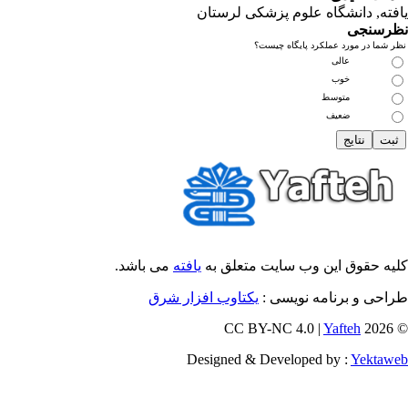
فته
, دانشگاه علوم پزشکی لرستان
رسنجی
 شما در مورد عملکرد پایگاه چیست؟
عالی
خوب
متوسط
ضعیف
یه حقوق این وب سایت متعلق به
یافته
می باشد.
احی و برنامه نویسی :
یکتاوب افزار شرق
Yafteh
© 202
Designed & Developed by :
Yektaw