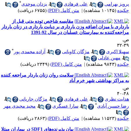
*
رویز بهرامی
،
علی فرهادی
،
یزدان موحدی
کیده
(۱۰۱۴۵ مشاهده)
|
متن کامل (PDF)
(۶۷۵۵ دریافت)
مقایسه شاخص توده بدنی قبل از
ارداری با میزان اضافه ‌وزن بارداری بر دیابت بارداری در زنان باردار
راجعه‌کننده به بیمارستان عسلیان در سال‌ 92-1391
.
۳۹-
*
هیلا اکبری
،
مژگان کاویانی
،
آزاده محمدی پور
،
مهین عادلی
کیده
(۹۸۴۳ مشاهده)
|
متن کامل (PDF)
(۲۳۴۹ دریافت)
سلامت روان زنان باردار مراجعه کننده
ه مراکز بهداشتی شهر خرم آباد
.
۴۸-
دایت نظری
،
علی فرهادی
،
مژگان جاریانی
،
*
ضا حسین آبادی
،
سارا عسگری
،
مجید مجیدی مهر
کیده
(۱۱۵۲۳ مشاهده)
|
متن کامل (PDF)
(۲۸۶۳ دریافت)
بیان پذیرنده‌های SDF1 در بیماران مبتلا