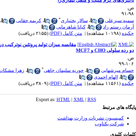
اکتری‌های گرم مثبت و منفی بیماری‌زا
.
۹۸-
*
میه سبزعلی
،
سالار بختیاری
،
کریمه حقانی
،
رمان رستم زاد
،
کیانا شاهزمانی
کیده
(۱۰۱۹۸ مشاهده)
|
متن کامل (PDF)
(۲۱۵۵ دریافت)
مقایسه میزان تولید پروتئین نوترکیب در
 رده سلولی CHO و MCF7
.
۱۰۶-
*
سام میرشهابی
،
حوریه سلیمان جاهی
،
زهرا مشکات
،
الهام احمدی
کیده
(۱۱۵۶۱ مشاهده)
|
متن کامل (PDF)
(۳۸۰۹ دریافت)
Export as:
HTML
|
XML
|
RSS
یگاه های مرتبط
کمیسیون نشریات وزارت بهداشت
شرکت یکتاوب
مات کلیدی