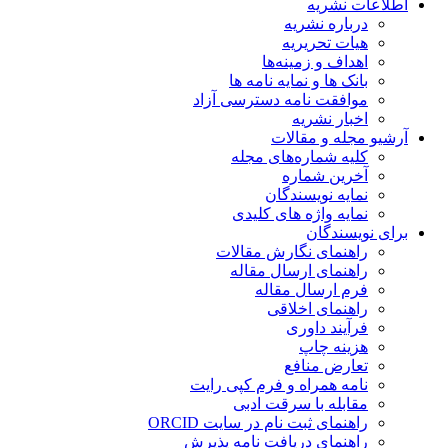
اطلاعات نشریه
درباره نشریه
هیات تحریریه
اهداف و زمینه‌ها
بانک ها و نمایه نامه ها
موافقت نامه دسترسی آزاد
اخبار نشریه
آرشیو مجله و مقالات
کلیه شماره‌های مجله
آخرین شماره
نمایه نویسندگان
نمایه واژه های کلیدی
برای نویسندگان
راهنمای نگارش مقالات
راهنمای ارسال مقاله
فرم ارسال مقاله
راهنمای اخلاقی
فرآیند داوری
هزینه چاپ
تعارض منافع
نامه همراه و فرم کپی رایت
مقابله با سرقت ادبی
راهنمای ثبت نام در سایت ORCID
راهنمای دریافت نامه پذیرش