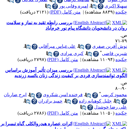
هیلا اکبری
،
امیره وفایی پور
کیده
(۸۸۳۹ مشاهده)
|
متن کامل (PDF)
(۲۱۲۱ دریافت)
بررسی رابطه تقید به نماز و سلامت
وان در دانشجویان دانشگاه پیام نور خرم‌آباد
.
۷۹-
وش آفرین صفری
،
علی‌عباس میرآقایی
،
*
یرین قاضی
،
کبری مرادی
کیده
(۱۱۰۹۴ مشاهده)
|
متن کامل (PDF)
(۲۷۹۷ دریافت)
بررسی میزان تأثیر آموزش براساس
لگوی توانمندسازی فردی بر کیفیت زندگی زنان یائسه زرندیه
.
۹۰-
*
حمود کریمی
،
فرخنده امین شکروی
،
ایرج ضاربان
،
جلیل کوهپایه زاده
،
حمید برادران
،
لی رضا خوشدل
کیده
(۱۱۰۵۰ مشاهده)
|
متن کامل (PDF)
(۲۷۸۶ دریافت)
اثرات عصاره هیدروالکلی گیاه تیمبرا بر