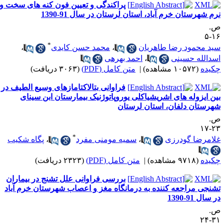
پراکندگی و تعیین فون کنه های سخت و
رم شهرستان خرم آباد، استان لرستان در سال‌ 91-1390
.
۱۶
*
ید محمود رضا طاهریان
،
محمد حسن کایدی
،
سدالله حسینی
،
احمد بهرهی
کیده
(۱۰۵۷۲ مشاهده)
|
متن کامل (PDF)
(۳۰۶۳ دریافت)
فراوانی بتالاکتامازهای وسیع الطیف در
ین ایزوله های اشریشیاکلی یوروپاتوژنیک بیمارستان ابن سینای
هرستان دلفان، استان لرستان
.
۲۳-
*
لامرضا گودرزی
،
سمیه مومنی مفرد
،
پگاه شکیب
کیده
(۹۷۱۸ مشاهده)
|
متن کامل (PDF)
(۲۳۲۳ دریافت)
بررسی فراوانی علل تشنج در بیماران
شنجی مراجعه کننده به درمانگاه مغز و اعصاب شهرستان خرم آباد
 سال 91-1390
.
۳۱-