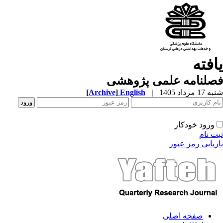
افته
صلنامه علمی پژوهشی
1 مرداد 1405
|
English
]
Archive
[
ورود خودکار
ت نام
زیابی رمز عبور
صفحه اصلی