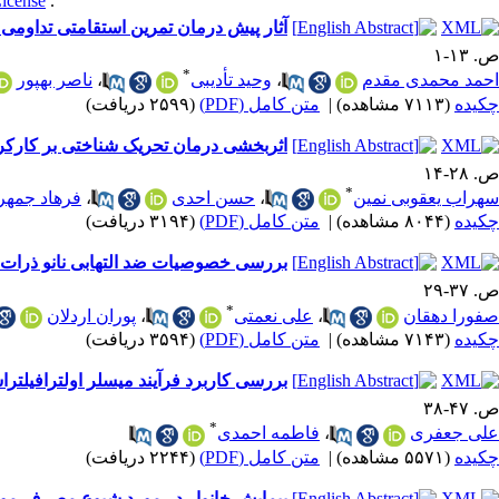
License
This work is licensed under a
.
آثار پیش درمان تمرین استقامتی تداومی و
ص. ۱۳-۱
*
احمد محمدی مقدم
،
وحید تأدیبی
،
ناصر بهپور
چکیده
(۷۱۱۳ مشاهده)
|
متن کامل (PDF)
(۲۵۹۹ دریافت)
اثربخشی درمان تحریک شناختی بر کارکرده
ص. ۲۸-۱۴
*
سهراب یعقوبی نمین
،
حسن احدی
،
فرهاد جمهر
چکیده
(۸۰۴۴ مشاهده)
|
متن کامل (PDF)
(۳۱۹۴ دریافت)
بررسی خصوصیات ضد التهابی نانو ذرات
ص. ۳۷-۲۹
*
صفورا دهقان
،
علی نعمتی
،
پوران اردلان
چکیده
(۷۱۴۳ مشاهده)
|
متن کامل (PDF)
(۳۵۹۴ دریافت)
بررسی کاربرد فرآیند میسلر اولترافیلتراسیون پیش
ص. ۴۷-۳۸
*
علی جعفری
،
فاطمه احمدی
چکیده
(۵۵۷۱ مشاهده)
|
متن کامل (PDF)
(۲۲۴۴ دریافت)
پیمایش خانوار در مورد شیوع مصرف مواد