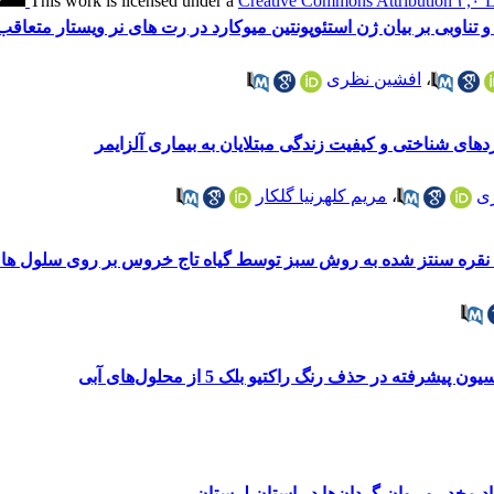
Creative Commons Attribution ۳,۰ 
 تناوبی بر بیان ژن استئوپونتین میوکارد در رت های نر ویستار متعاقب
،
افشین نظری
ای شناختی و کیفیت زندگی مبتلایان به بیماری آلزایمر
ی
،
مریم کلهرنیا گلکار
 نقره سنتز شده به روش سبز توسط گیاه تاج خروس بر روی سلول ها
رفته در حذف رنگ راکتیو بلک 5 از محلول‌های آبی
 مخدر و روان گردان‌ها در استان لرستان