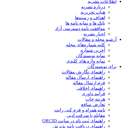
اطلاعات نشریه
درباره نشریه
هیات تحریریه
اهداف و زمینه‌ها
بانک ها و نمایه نامه ها
موافقت نامه دسترسی آزاد
اخبار نشریه
آرشیو مجله و مقالات
کلیه شماره‌های مجله
آخرین شماره
نمایه نویسندگان
نمایه واژه های کلیدی
برای نویسندگان
راهنمای نگارش مقالات
راهنمای ارسال مقاله
فرم ارسال مقاله
راهنمای اخلاقی
فرآیند داوری
هزینه چاپ
تعارض منافع
نامه همراه و فرم کپی رایت
مقابله با سرقت ادبی
راهنمای ثبت نام در سایت ORCID
راهنمای دریافت نامه پذیرش