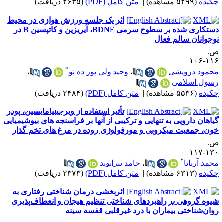
کیده
(۵۲۹۹ مشاهده)
|
متن کامل (PDF)
(۲۶۳۵ دریافت)
اثر یک جلسه ورزش هوازی در محیط
دستکاری شده بر سطوح سرمی BDNF، آیریزین و کاتپسین B در
وجوانان سالم فعال
.
۱۱۶-۱
*
حمود درویشی
،
وحید ولی پور ده نو
،
سول اسلامی
کیده
(۵۵۳۶ مشاهده)
|
متن کامل (PDF)
(۲۴۸۴ دریافت)
تأثیر استفاده از ویرجینیامایسین، پودر
یاهان دارویی به تنهایی و ترکیبی از آنها بر فراسنجه‌ های‌ بیوشیمیایی
ون، جمعیت میکروبی و مورفولوژی روده در مرغ های تخم گذار
.
۱۳۰-۱
*
حمد آریانا
،
حامد بیرانوند
کیده
(۶۳۱۳ مشاهده)
|
متن کامل (PDF)
(۲۳۷۳ دریافت)
اثربخشی درمان شناختی رفتاری به
یوه گروهی بر راهبردهای شناختی تنظیم هیجان و انعطاف‌پذیری
وان‌شناختی بیماران با درد غیرقلبی قفسه سینه