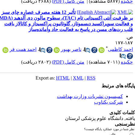
کیده
(۵۸۷۷ مشاهده)
|
متن کامل (PDF)
(۲۶۸۸ دریافت)
تأثیر 12 هفته مصرف عصاره چای سبز
بر ظرفیت آنتی اکسیدانی تام (TAC)، سطوح مالون دی آلدهید (MDA)
 فعالیت سوپراکسید دیسموتاز، گلوتاتیون پراکسیداز و کاتالاز بافت
لب رت‌های مسن در پاسخ به فعالیت حاد وامانده‌ساز
.
۱۸۷-۱
*
حمد کاظمی
،
ناصر بهپور
،
احمد همت فر
کیده
(۷۰۱۱ مشاهده)
|
متن کامل (PDF)
(۲۸۰۲ دریافت)
Export as:
HTML
|
XML
|
RSS
یگاه های مرتبط
کمیسیون نشریات وزارت بهداشت
شرکت یکتاوب
مات کلیدی
فته
, دانشگاه علوم پزشکی لرستان
رسنجی
 شما در مورد عملکرد پایگاه چیست؟
عالی