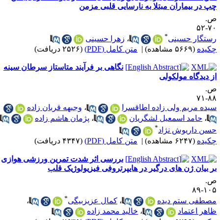
پ در بیماران مبتلا به نارسایی قلبی مزمن
.
۷۰-
*
ستگار حسینی
،
زهرا حسینی
کیده
(۵۶۶۹ مشاهده)
|
متن کامل (PDF)
(۲۵۲۶ دریافت)
نگاهی بر فرآیند متاستاز سرطان سینه
ز دیدگاه مولکولی
.
۸۸-
یده مریم ولی زاده اطاقسرا
،
وجیهه قربان زاده
،
حامد اسمعیل لشگریان
،
پژمان هاشم زاده
،
*
سن داریوش نژاد
کیده
(۶۲۴۷ مشاهده)
|
متن کامل (PDF)
(۴۳۴۷ دریافت)
بررسی اثر شدت تمرین ورزشی هوازی
ر بیان ژن های درگیر در هایپرتروفی فیزیولوژیک قلب
.
۱۰۵-
*
صطفی ستم دیده
،
کمال عزیزبیگی
،
اهر اعتماد
،
خالید محمد زاده