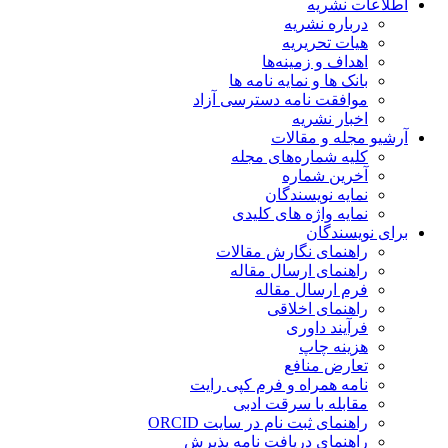
اطلاعات نشریه
درباره نشریه
هیات تحریریه
اهداف و زمینه‌ها
بانک ها و نمایه نامه ها
موافقت نامه دسترسی آزاد
اخبار نشریه
آرشیو مجله و مقالات
کلیه شماره‌های مجله
آخرین شماره
نمایه نویسندگان
نمایه واژه های کلیدی
برای نویسندگان
راهنمای نگارش مقالات
راهنمای ارسال مقاله
فرم ارسال مقاله
راهنمای اخلاقی
فرآیند داوری
هزینه چاپ
تعارض منافع
نامه همراه و فرم کپی رایت
مقابله با سرقت ادبی
راهنمای ثبت نام در سایت ORCID
راهنمای دریافت نامه پذیرش