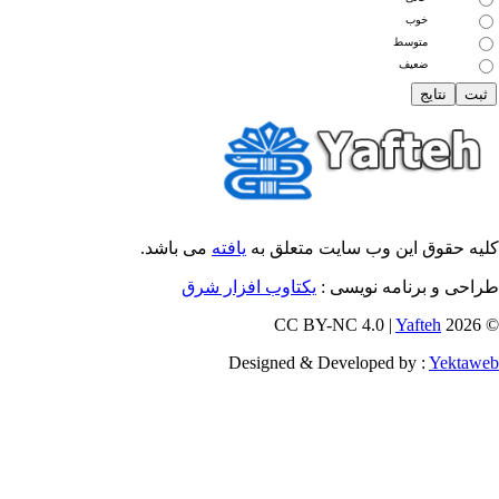
خوب
متوسط
ضعیف
یه حقوق این وب سایت متعلق به
یافته
می باشد.
احی و برنامه نویسی :
یکتاوب افزار شرق
Yafteh
© 202
Designed & Developed by :
Yektaw