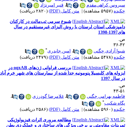
یروس کراهی‌مقدم
،
قنبر امیرنژاد
کیده
(۵۹۵۷ مشاهده)
|
متن کامل (PDF)
(۲۸۲۰ دریافت)
شیوع سرمی تب‌مالت در کارکنان
امپزشکی استان لرستان با روش الیزای غیرمستقیم در سال
1397-1398
.
۴۲-
*
یوا آزادی چگنی
،
امین جایدری
کیده
(۵۴۷۸ مشاهده)
|
متن کامل (PDF)
(۲۴۷۹ دریافت)
بررسی فراوانی ژن‌های oqxAB در
یزوله های کلبسیلا پنومونیه جدا شده از بیمارستان های شهر خرم آباد
 سال 1397
.
۵۱-
اطمه بهرامی چگنی
،
غلامرضا گودرزی
،
*
گاه شکیب
کیده
(۵۹۶۰ مشاهده)
|
متن کامل (PDF)
(۲۵۸۶ دریافت)
مطالعه مروری اثرات فیزیولوژیکی
مرینات مقاومتی بر برخی ویژگی های ساختاری و عملکردی بطن