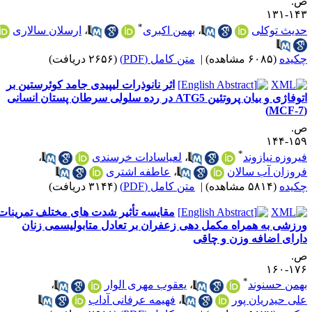
.
۱۴۳-۱
*
دیث توکلی
،
بهمن اکبری
،
ارسلان سالاری
کیده
(۶۰۸۵ مشاهده)
|
متن کامل (PDF)
(۲۶۵۶ دریافت)
اثر نانوذرات لیپیدی جامد کوئرستین بر
اتوفاژی و بیان پروتئین ATG5 در رده سلولی سرطان پستان انسانی
.
۱۵۹-۱
*
یروزه نیازوند
،
لعیاسادات خرسندی
،
روزان آب سالان
،
عاطفه اشتری
کیده
(۵۸۱۴ مشاهده)
|
متن کامل (PDF)
(۳۱۴۴ دریافت)
مقایسه تأثیر شدت های مختلف تمرینات
رزشی به همراه مکمل دهی زعفران بر تعادل متابولیسمی زنان
ارای اضافه وزن و چاقی
.
۱۷۶-۱
*
همن حسنوند
،
یعقوب مهری الوار
،
لی حیدریان پور
،
فهیمه عرفانی آداب