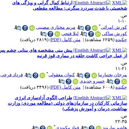
ارتباط کمال گرایی و ویژگی های
خصیتی با شدت سردرد میگرنی: مطالعه مقطعی
.
۱۰
*
ورش امرائی
،
مریم مختاری مصیبی
،
ورش ساکی
،
لیلا فتحی
کیده
(۶۲۵۹ مشاهده)
|
متن کامل (PDF)
(۲۸۱۹ دریافت)
پیش بینی مشخصه های بینایی چشم پس
ز عمل جراحی کاشت حلقه در بیماری قوز قرنیه
.
۲۱-
*
رجان بختیارنیا
،
کیوان معقولی
،
فرداد فرخی
،
خسرو جدیدی
کیده
(۶۰۰۸ مشاهده)
|
متن کامل (PDF)
(۳۴۹۶ دریافت)
طراحی الگوی آزادسازی انرژی
ازمانی کارکنان در سازمان‌های دولتی (مطالعه موردی: وزارت
هداشت، درمان و آموزش پزشکی)
.
۳۵-
*
اشم بهاروند
،
فواد مکوندی
،