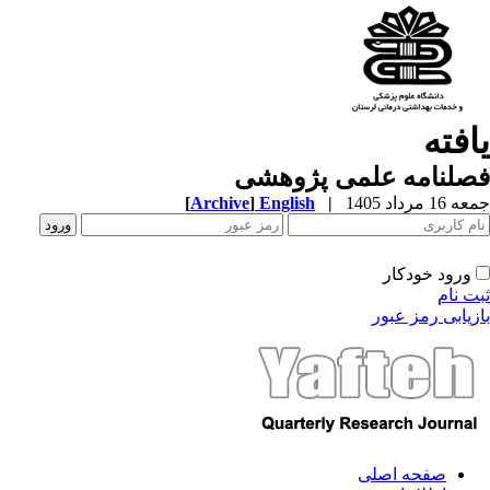
افته
صلنامه علمی پژوهشی
1 مرداد 1405
|
English
]
Archive
[
ورود خودکار
ت نام
زیابی رمز عبور
صفحه اصلی