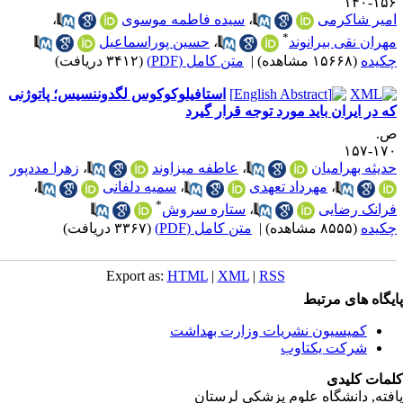
۱۵۶-۱
میر شاکرمی
،
سیده فاطمه موسوی
،
*
هران نقی بیرانوند
،
حسین پوراسماعیل
کیده
(۱۵۶۶۸ مشاهده)
|
متن کامل (PDF)
(۳۴۱۲ دریافت)
استافیلوکوکوس لگدوننسیس؛ پاتوژنی
ه در ایران باید مورد توجه قرار گیرد
.
۱۷۰-۱
دیثه بهرامیان
،
عاطفه میزاوند
،
زهرا مددپور
،
مهرداد تعهدی
،
سمیه دلفانی
،
*
رانک رضایی
،
ستاره سروش
کیده
(۸۵۵۵ مشاهده)
|
متن کامل (PDF)
(۳۳۶۷ دریافت)
Export as:
HTML
|
XML
|
RSS
یگاه های مرتبط
کمیسیون نشریات وزارت بهداشت
شرکت یکتاوب
مات کلیدی
فته
, دانشگاه علوم پزشکی لرستان