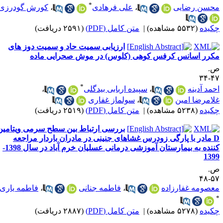
*
حسن رضایی
،
علی فرهادی
،
کورش گودرزی
کیده
(۵۵۳۲ مشاهده)
|
متن کامل (PDF)
(۲۵۹۱ دریافت)
ارزیابی سمیت حاد و سمیت دوز های
کرر اسانس کرفس کوهی (کلوس) در موش صحرایی ماده
.
۴۷-
*
حمد آدینه
،
سپیده اربابی بیدگلی
،
لامرضا امین
،
سولماز غفاری
کیده
(۵۲۳۸ مشاهده)
|
متن کامل (PDF)
(۲۵۱۹ دریافت)
بررسی ارتباط بین سطح سرمی ویتامین
D مادر با پارگی زودرس غشاهای جنینی در مادران باردار مراجعه
کننده به بیمارستان آموزشی درمانی عسلیان خرم آباد در سال 1398-
139
.
۵۷-
عصومه غفارزاده
،
فاطمه جنانی
،
فاطمه یاری
کیده
(۵۲۷۸ مشاهده)
|
متن کامل (PDF)
(۲۸۸۷ دریافت)