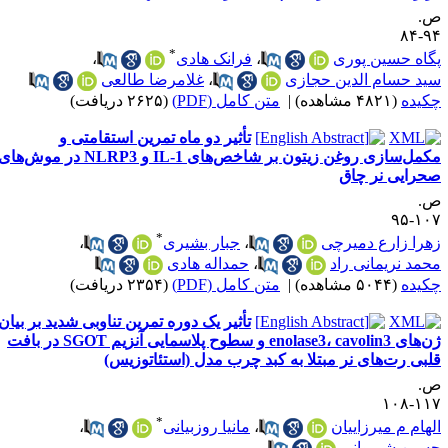
.
۹۴-
*
گاه حسین پوری
،
فرانک هادی
،
ید حسام الدین حجازی
،
غلامرضا طالعی
کیده
(۴۸۲۱ مشاهده)
|
متن کامل (PDF)
(۲۶۲۵ دریافت)
تأثیر دو ماه تمرین استقامتی و
مکمل‌سازی روغن زیتون بر شاخص‌های IL-1 و NLRP3 در موش‌های
حرایی نر چاق
.
۱۰۷-
*
هرا زارع دمیرچی
،
جبار بشیری
،
حمد نریمانی راد
،
حمداله هادی
کیده
(۵۰۴۴ مشاهده)
|
متن کامل (PDF)
(۲۳۵۴ دریافت)
تأثیر یک دوره تمرین تناوبی شدید بر بیان
ژن‌های enolase3، cavolin3 و سطوح پلاسمایی آنزیم SGOT در بافت
لبی رت‌های نر مبتلا به کبد چرب مدل (استئاتوزیس)
.
۱۱۷-۱
*
لهام م میرزاییان
،
مانیا روزبیانی
،
سین شیروانی