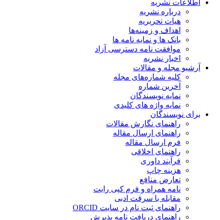
اطلاعات نشریه
درباره نشریه
هیات تحریریه
اهداف و زمینه‌ها
بانک ها و نمایه نامه ها
موافقت نامه دسترسی آزاد
اخبار نشریه
آرشیو مجله و مقالات
کلیه شماره‌های مجله
آخرین شماره
نمایه نویسندگان
نمایه واژه های کلیدی
برای نویسندگان
راهنمای نگارش مقالات
راهنمای ارسال مقاله
فرم ارسال مقاله
راهنمای اخلاقی
فرآیند داوری
هزینه چاپ
تعارض منافع
نامه همراه و فرم کپی رایت
مقابله با سرقت ادبی
راهنمای ثبت نام در سایت ORCID
راهنمای دریافت نامه پذیرش