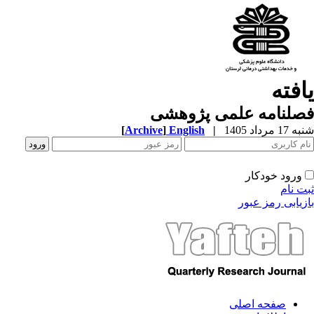
افته
صلنامه علمی پژوهشی
1 مرداد 1405
|
English
]
Archive
[
ورود خودکار
ت نام
زیابی رمز عبور
صفحه اصلی