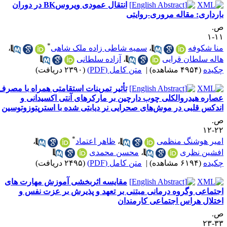
انتقال عمودی ویروسBK در دوران
ارداری: مقاله مروری-روایتی
.
۱۱
*
نا شکوفه
،
سمیه شاطی زاده ملک شاهی
،
اله سلطان قرایی
،
آزاده سلطانی
کیده
(۴۹۵۴ مشاهده)
|
متن کامل (PDF)
(۲۳۹۰ دریافت)
تأثیر تمرینات استقامتی همراه با مصرف
صاره هیدروالکلی چوب دارچین بر مارکرهای آنتی اکسیدانی و
ندکس قلبی در موش‌های صحرایی نر دیابتی شده با استرپتوزوتوسین
.
۲۲-
*
میر هوشنگ منظمی
،
ظاهر اعتماد
،
فشین نظری
،
محسن محمدی
کیده
(۶۱۹۴ مشاهده)
|
متن کامل (PDF)
(۲۴۹۵ دریافت)
مقایسه اثربخشی آموزش مهارت های
جتماعی وگروه درمانی مبتنی بر تعهد و پذیرش بر عزت نفس و
ختلال هراس اجتماعی کارمندان
.
۳۳-