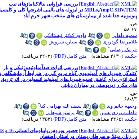
بررسی فراوانی بتالاکتامازهای تیپ
MBLs,AmpC,SHV,TEM در ایزوله های بالینی اشرشیا کلی و کلبسیلا
نومونیه جدا شده از بیمارستان های منتخب شهر خرم آباد
.
۶۷-
میه دلفانی
،
داوود کلانتر نیستانکی
،
لامرضا گودرزی
،
ستاره سروش
،
*
رانک رضایی
کیده
(۴۶۳۰ مشاهده)
|
متن کامل (PDF)
(۳۲۰۲ دریافت)
بررسی اثرات ضد‌‌‌آمیلوئیدوژنیکی و باز
نندگی فیبریل های آمیلوییدی گیاه مریم گلی در شرایط آزمایشگاهی:
ستراتژی برای کاهش تجمع فیبریل‌های آمیلوئید انسولین در اثر تزریق
ای مکرر زیرپوستی در بیماران دیابتی
.
۸۳-
*
جیهه حاتم وند
،
سیف الله بهرامی کیا
،
اطمه بردی نشین
،
پرستو شوهانی
کیده
(۴۴۶۵ مشاهده)
|
متن کامل (PDF)
(۱۳۵۳ دریافت)
حضور ویروس پاپیلومای انسانی 16 و 18
ر زنان مبتلا به سرطان پستان در استان اصفهان