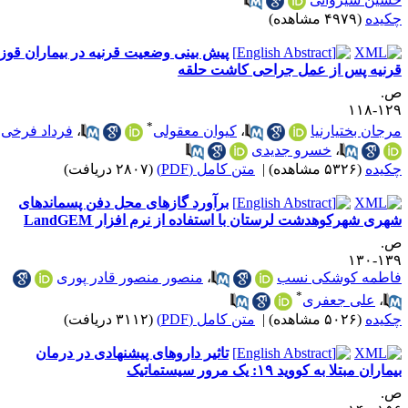
کیده
(۴۹۷۹ مشاهده)
پیش بینی وضعیت قرنیه در بیماران قوز
رنیه پس از عمل جراحی کاشت حلقه
.
۱۲۹-۱
*
رجان بختیارنیا
،
کیوان معقولی
،
فرداد فرخی
،
خسرو جدیدی
کیده
(۵۳۲۶ مشاهده)
|
متن کامل (PDF)
(۲۸۰۷ دریافت)
برآورد گازهای محل دفن پسماندهای
هری شهرکوهدشت لرستان با استفاده از نرم افزار LandGEM
.
۱۳۹-۱
اطمه کوشکی نسب
،
منصور منصور قادر پوری
*
،
علی جعفری
کیده
(۵۰۲۶ مشاهده)
|
متن کامل (PDF)
(۳۱۱۲ دریافت)
تاثیر داروهای پیشنهادی در درمان
ماران مبتلا به کووید ۱۹: یک مرور سیستماتیک
.