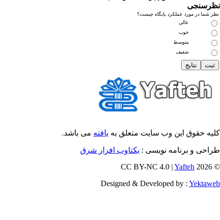
رسنجی
 شما در مورد عملکرد پایگاه چیست؟
عالی
خوب
متوسط
ضعیف
یه حقوق این وب سایت متعلق به
یافته
می باشد.
احی و برنامه نویسی :
یکتاوب افزار شرق
Yafteh
© 202
Designed & Developed by :
Yektaw