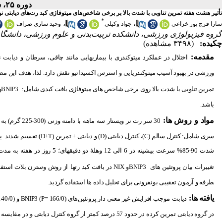
دوره ۲۵، شماره ۱ - ( ۳-۱۴۰۲ )
تأثیر هشت هفته تمرین تناوبی با شدت بالا بر برخی شاخص‌های میتوفاژی کبد رت‌های دیابتی نو
*
،
،
سارا فرج پور خزاعی
جواد وکیلی
وحید ساری صراف
گروه فیزیولوژی ورزشی، دانشکده تربیت‌بدنی و علوم ورزشی، دانشگاه تب
چکیده:
(۳۴۹۸ مشاهده)
مقدمه:
اختلال در عملکرد میتوکندری با بیماری­هایی مانند چاقی، سرطان و دیابت
ورزشی در بهبود آسیب میتوکندریایی و استرس اکسیداتیو نقش دارد. لذا، هدف این م
تمرین تناوبی با شدت بالا روی برخی شاخص­ های میتوفاژی بافت کبدی شامل:
BNIP3
و
باشد.
مواد و روش­ ها:
سری شامل: کنترل سالم (
C
)، کنترل دیابتی (
D
) و دیابتی + تمرین (
D+T
) تقسیم شدند. پ
شدت 90-85% سرعت بیشینه در 6 الی 12 وهلۀ د
تغییرات بیان پروتئین­ های
BNIP3
و
NIX
در بافت کبد رت­ها
از روش وسترن بلات استفاده
طرفه و آزمون تعقیبی بونفرونی برای تحلیل داده ­ها استفاده گردید.
یافته ­ها:
دیابت
موجب افزایش غیر معنی­ دار پروتئین‌های (166/0 =
P
)
BNIP3
و (140/0 =
در گروه دیابتی تمرین کرده در حدود 57 درصد کمتر از گروه کنترل دیابتی و در مقایسه با آن معنی ­دار بود (033/0=