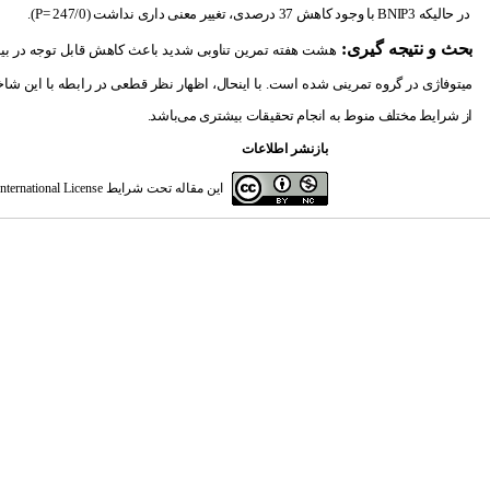
در حالی­که
BNIP3
با وجود کاهش 37 درصدی، تغییر معنی­ داری نداشت (247/0 =
P
).
بحث و نتیجه ­گیری:
هشت هفته تمرین تناوبی شدید باعث کاهش قابل توجه در بیان
میتوفاژی در گروه تمرینی شده است. با این­حال، اظهار نظر قطعی در رابطه با این شاخص
از شرایط مختلف منوط به انجام تحقیقات بیشتری می‌باشد.
بازنشر اطلاعات
این مقاله تحت شرایط
ternational License