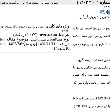
|
جلد ۲۵ شماره ۱ صفحات ۲۶-۱۵
برگشت به فهر
ع دو
ریز، تبریز، ایران
واژه‌های کلیدی:
،
،
تمرین تناوبی با شدت بالا
میتوفاژی
 نوع دو مرتبط است. تمرینات
نوع دو
(۲۰۷۷ دریافت)
متن کامل
[PDF 302 kb]
طالعه بررسی تأثیر هشت هفته
نوع مطالعه:
| موضوع مقاله:
پژوهشي اصیل
داخل
دریافت: 1401/11/11 | پذیرش: 6
NIX
رت­های دیابتی نوع دو می
1402/3/10
30 سر رت نر ویستار سه ماهه با دامنه وزنی (300-225 گرم) به طور تصادفی در سه گروه 10
روتکل تمرینی شامل دویدن با
و دقیقه­ای؛ 5 روز در هفته به مدت هشت هفته بود. برای تعیین
 شد. از تحلیل واریانس یک­
P
)
NIX
گردید. تغییرات
NIX
).
P