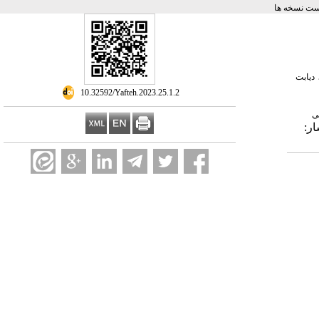
ست نسخه ها
دیابت
‎ 10.32592/Yafteh.2023.25.1.2
ی
1402/3/ | انتشار: