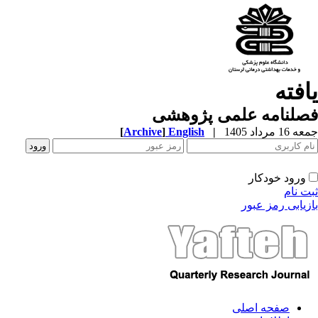
افته
صلنامه علمی پژوهشی
1 مرداد 1405
|
English
]
Archive
[
ورود خودکار
ت نام
زیابی رمز عبور
صفحه اصلی