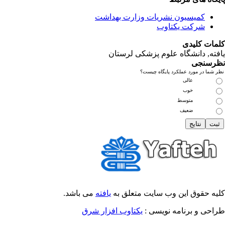
کمیسیون نشریات وزارت بهداشت
شرکت یکتاوب
مات کلیدی
فته
, دانشگاه علوم پزشکی لرستان
رسنجی
 شما در مورد عملکرد پایگاه چیست؟
عالی
خوب
متوسط
ضعیف
یه حقوق این وب سایت متعلق به
یافته
می باشد.
احی و برنامه نویسی :
یکتاوب افزار شرق