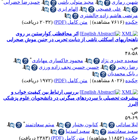
*
هین رمازی
،
مجید متولی باشی
،
حمیدرضا خضرایی
،
علی فصیحی
،
الهام ایزی
،
رتضی هاشم زاده چالشتری
کیده
(۷۶۱۶ مشاهده)
|
متن کامل (PDF)
(۲۰۳۲ دریافت)
اثر محافظتی کوارستین بر روی
اهنجاریهای اسکلتی ناشی از دیابت تجربی در جنین موش صحرایی
.
۵۸-
*
عیده حیدری نژاد
،
محمود خاکساری مهابادی
،
ضا رنجبر
،
حسین حسین نجف زاده ورزی
،
 بابک محمدیان
کیده
(۸۰۲۶ مشاهده)
|
متن کامل (PDF)
(۱۹۷۲ دریافت)
بررسی ارتباط بین کیفیت خواب و
یشرفت تحصیلی با سردردهای میگرنی در دانشجویان علوم پزشکی
لبرز
.
۶۹-
*
یلا ساداتی
،
کتایون بختیار
،
میثم سعادتمند
،
عید سعادتمند
،
سعید اسدنیا
کیده
(۱۱۸۵۲ مشاهده)
|
متن کامل (PDF)
(۲۳۸۳ دریافت)