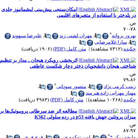
امکان‌سنجی پیش‌بینی لیشمانیوز جلدی
ر پلدختر با استفاده از متغیرهای اقلیمی
.
۷۸-
*
هروز پروانه
،
مهران لشنی زند
،
علیرضا سپهوند
،
سارا غلامرضایی
کیده
(۷۳۱۲ مشاهده)
|
متن کامل (PDF)
(۱۹۰۶ دریافت)
اثربخشی رویکرد هیجان ـ مدار بر تنظیم
ناختی هیجان دانشجویان دختر دچار شکست عاطفی
.
۸۶-
*
ینب کرمی نژاد
،
منصور سودانی
،
هناز مهرابی زاده هنرمند
کیده
(۱۰۲۶۸ مشاهده)
|
متن کامل (PDF)
(۴۹۸۳ دریافت)
مطالعه اثر ضد سرطانی پروبیوتیک‌ها بر
زان پروتئین جهش یافته p53 در رده سلولی K562
.
۹۷-
*
لیحه ریکی*
،
امیر توکمه چی
،
فرح فرخی