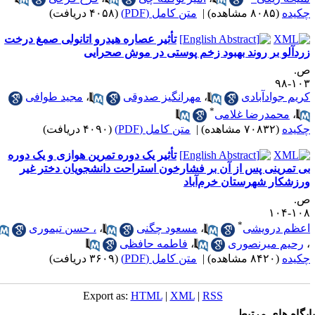
کیده
(۸۰۸۵ مشاهده)
|
متن کامل (PDF)
(۴۰۵۸ دریافت)
تأثیر عصاره هیدرو اتانولی صمغ درخت
ردآلو بر روند بهبود زخم پوستی در موش صحرایی
.
۱۰۳-
ریم جوادآبادی
،
مهرانگیز صدوقی
،
مجید طوافی
*
،
محمدرضا غلامی
کیده
(۷۰۸۳۲ مشاهده)
|
متن کامل (PDF)
(۴۰۹۰ دریافت)
تأثیر یک دوره تمرین هوازی و یک دوره
ی تمرینی پس از آن بر فشارخون استراحت دانشجویان دختر غیر
رزشکار شهرستان خرم‌آباد
.
۱۰۸-۱
*
عظم درویشی
،
مسعود چگنی
،
، حسن تیموری
رحیم میرنصوری
،
فاطمه حافظی
کیده
(۸۴۲۰ مشاهده)
|
متن کامل (PDF)
(۳۶۰۹ دریافت)
Export as:
HTML
|
XML
|
RSS
یگاه های مرتبط