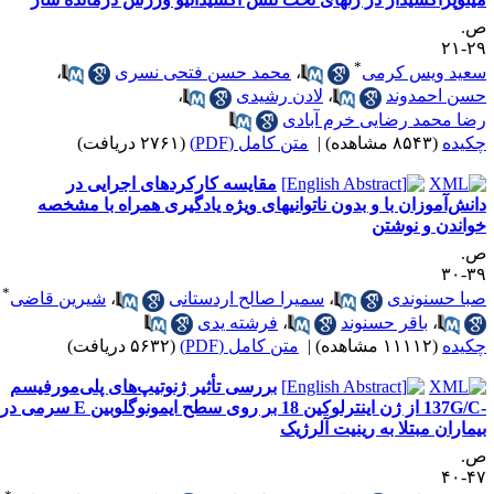
.
۲۹-
*
عید ویس کرمی
،
محمد حسن فتحی نسری
،
سن احمدوند
،
لادن رشیدی
،
ضا محمد رضایی خرم آبادی
کیده
(۸۵۴۳ مشاهده)
|
متن کامل (PDF)
(۲۷۶۱ دریافت)
مقایسه کارکردهای اجرایی در
انش‌آموزان با و بدون ناتوانیهای ویژه یادگیری همراه با مشخصه
واندن و نوشتن
.
۳۹-
*
با حسنوندی
،
سمیرا صالح اردستانی
،
شیرین قاضی
،
باقر حسنوند
،
فرشته یدی
کیده
(۱۱۱۱۲ مشاهده)
|
متن کامل (PDF)
(۵۶۳۲ دریافت)
بررسی تأثیر ژنوتیپ‌های پلی‌مورفیسم
-137G/C از ژن اینترلوکین 18 بر روی سطح ایمونوگلوبین E سرمی در
یماران مبتلا به رینیت آلرژیک
.
۴۷-