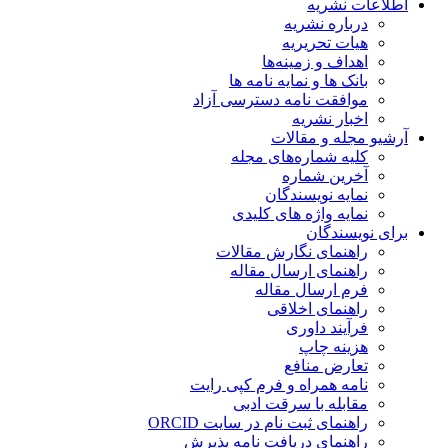
اطلاعات نشریه
درباره نشریه
هیات تحریریه
اهداف و زمینه‌ها
بانک ها و نمایه نامه ها
موافقت نامه دسترسی آزاد
اخبار نشریه
آرشیو مجله و مقالات
کلیه شماره‌های مجله
آخرین شماره
نمایه نویسندگان
نمایه واژه های کلیدی
برای نویسندگان
راهنمای نگارش مقالات
راهنمای ارسال مقاله
فرم ارسال مقاله
راهنمای اخلاقی
فرآیند داوری
هزینه چاپ
تعارض منافع
نامه همراه و فرم کپی رایت
مقابله با سرقت ادبی
راهنمای ثبت نام در سایت ORCID
راهنمای دریافت نامه پذیرش