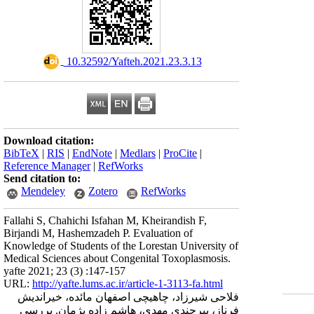
‎ 10.32592/Yafteh.2021.23.3.13
Download citation:
BibTeX
|
RIS
|
EndNote
|
Medlars
|
ProCite
|
Reference Manager
|
RefWorks
Send citation to:
Mendeley
Zotero
RefWorks
Fallahi S, Chahichi Isfahan M, Kheirandish F,
Birjandi M, Hashemzadeh P. Evaluation of
Knowledge of Students of the Lorestan University of
Medical Sciences about Congenital Toxoplasmosis.
yafte 2021; 23 (3) :147-157
URL:
http://yafte.lums.ac.ir/article-1-3113-fa.html
فلاحی شیرزاد، چاهیچی اصفهان مائده، خیراندیش
فرناز، بیرجندی مهدی، هاشم زاده پژمان. بررسی