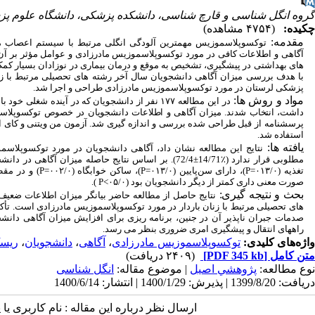
گروه انگل شناسی و قارچ شناسی، دانشکده پزشکی، دانشگاه علوم پزش
چکیده:
(۴۷۵۴ مشاهده)
مقدمه:
توکسوپلاسموزیس مهمترین آلودگی انگلی مرتبط با سیستم اعصاب م
آگاهی و اطلاعات کافی در مورد توکسوپلاسموزیس مادرزادی و عوامل مؤثر بر آن 
های بهداشتی در پیشگیری، تشخیص به موقع و درمان بیماری در نوزادان بسیار کم
با هدف بررسی میزان آگاهی دانشجویان سال آخر رشته های تحصیلی مرتبط با زنا
پزشکی لرستان در مورد توکسوپلاسموزیس مادرزادی طراحی و اجرا شد.
مواد و روش­ ها:
در این مطالعه ۱۷۷ نفر از دانشجویان که در آینده شغلی خ
داشت، انتخاب شدند. میزان آگاهی و اطلاعات دانشجویان در خصوص توکسوپلا
پرسشنامه از قبل
طراحی شده بررسی و اندازه گیری شد. آزمون من ویتنی و کای اس
استفاده شد.
یافته ­ها:
نتایج این مطالعه نشان داد، آگاهی دانشجویان در مورد توکسوپلاسم
مطلوبی قرار ندارد (٪14/71±72/4). بر اساس نتایج حاصله میزان آگ
تغذیه (۰۱۳/۰
P=
)، دارای سن‌پایین (۰۱۳/۰
P=
)، ساکن خوابگاه (۰۰۲/۰
P=
) و در مقطع 
صورت معنی داری کمتر از دیگر دانشجویان بود (۰۵/۰>
P
).
بحث و نتیجه ­گیری:
نتایج حاصل از مطالعه حاضر بیانگر میزان اطلاعات ضعی
های تحصیلی مرتبط با زنان باردار در مورد توکسوپلاسموزیس مادرزادی است. تأکی
صدمات جبران ناپذیر آن در جنین، برنامه ریزی برای افزایش میزان آگاهی دانشج
راههای انتقال و پیشگیری امری ضروری بنظر می رسد.
واژه‌های کلیدی:
توکسوپلاسموزیس مادرزادی
،
آگاهی
،
دانشجویان
،
ریسک
متن کامل
[PDF 345 kb]
(۲۴۰۹ دریافت)
نوع مطالعه:
پژوهشي اصیل
| موضوع مقاله:
انگل شناسی
دریافت: 1399/8/20 | پذیرش: 1400/1/29 | انتشار: 1400/6/14
ارسال نظر درباره این مقاله : نام کاربری ی