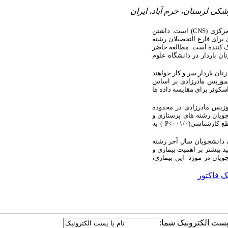
کی لرستان، خرم آباد، ایران
رکزی (
CNS
) است. داشتن
برای فارغ التحصیلان رشته
ک کننده است. مطالعه حاضر
ن باردار در دانشگاه علوم
ود با زنان باردار سر و کار خواهند
سموزیس مادرزادی
بر اساس
کوئر برای مقایسه داده ها
وزیس مادرزادی در محدوده
اهی در دانشجویان رشته های پرستاری و
کارشناسی(۰۰۱/۰>
P
) به
ف دانشجویان سال آخر رشته
د بیشتر بر اهمیت بیماری و
ویان در مورد این بیماری،
 فاکتور
ا پست الکترونیک شما: