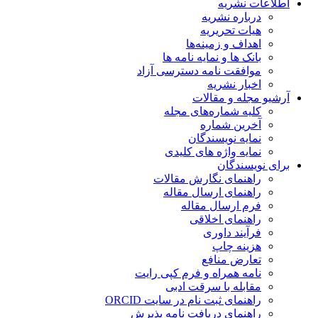
اطلاعات نشریه
درباره نشریه
هیات تحریریه
اهداف و زمینه‌ها
بانک ها و نمایه نامه ها
موافقت نامه دسترسی آزاد
اخبار نشریه
آرشیو مجله و مقالات
کلیه شماره‌های مجله
آخرین شماره
نمایه نویسندگان
نمایه واژه های کلیدی
برای نویسندگان
راهنمای نگارش مقالات
راهنمای ارسال مقاله
فرم ارسال مقاله
راهنمای اخلاقی
فرآیند داوری
هزینه چاپ
تعارض منافع
نامه همراه و فرم کپی رایت
مقابله با سرقت ادبی
راهنمای ثبت نام در سایت ORCID
راهنمای دریافت نامه پذیرش