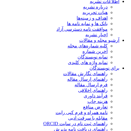
اطلاعات نشریه
درباره نشریه
هیات تحریریه
اهداف و زمینه‌ها
بانک ها و نمایه نامه ها
موافقت نامه دسترسی آزاد
اخبار نشریه
آرشیو مجله و مقالات
کلیه شماره‌های مجله
آخرین شماره
نمایه نویسندگان
نمایه واژه های کلیدی
برای نویسندگان
راهنمای نگارش مقالات
راهنمای ارسال مقاله
فرم ارسال مقاله
راهنمای اخلاقی
فرآیند داوری
هزینه چاپ
تعارض منافع
نامه همراه و فرم کپی رایت
مقابله با سرقت ادبی
راهنمای ثبت نام در سایت ORCID
راهنمای دریافت نامه پذیرش