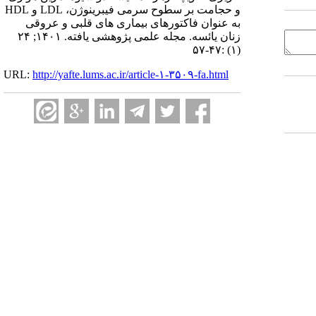
و حجامت بر سطوح سرمی فیبرینوژن، LDL و HDL
به عنوان فاکتورهای بیماری های قلبی و عروقی
زنان یائسه. مجله علمی پژوهشی یافته. ۱۴۰۱; ۲۴
(۱) :۴۷-۵۷
URL:
http://yafte.lums.ac.ir/article-۱-۳۵۰۹-fa.html