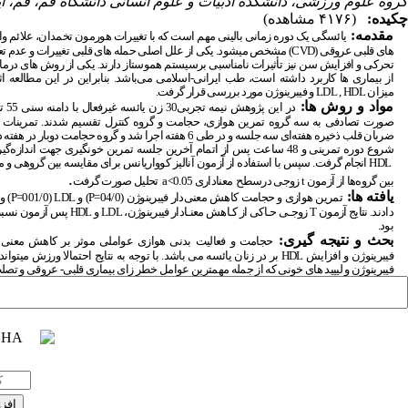
گروه علوم ورزشی، دانشکده ادبیات و علوم انسانی دانشگاه قم، قم، ای
چکیده:
(۴۱۷۶ مشاهده)
مقدمه:
یائسگی یک دوره زمانی بالینی مهم است که با تغییرات هورمون تخمدان، علائم و
های قلبی عروقی
CVD)
) مشخص میشود. یکی از علل اصلی حمله های قلبی تغییرات و عدم 
تحرکی و افزایش سن نیز تأثیرات نامناسبی برسیستم هموستاز دارند. یکی از روش های درما
از بیماری ها کاربرد داشته است، طب ایرانی-اسلامی می‌باشد. بنابراین در این مطالعه ا
میزان
LDL , HDL
و فیبرینوژن مورد بررسی قرار گرفت.
مواد و روش ­ها:
ضربان قلب ذخیره هفته‌ای سه جلسه و در طی 6 هفته اجرا شد و گروه حجا
شروع دوره تمرینی و 48 ساعت پس از اتمام آخرین جلسه تمرین خونگیری جهت اندازه‌گیری شاخص‌های فیبرینوژن،
HDL
انجام گرفت. سپس با استفاده از آزمون آنالیز کوواریانس ­برای مقایسه بین گروهی و
.
بین گروه‌ها از آزمون
t
زوجی درسطح
معناداری
a<0.05
تحلیل صورت گرفت
یافته ­ها:
تمرین هوازی و حجامت کاهش معنی‌دار فیبرینوژن (04/0
P=
) و
LDL
(001/0
P=
) و
دادند. نتایج آزمون
T
زوجـی حـاکی از کـاهش معنـادار فیبرینوژن،
LDL
و
HDL
پس آزمون نسبت 
بود.
بحث و نتیجه ­گیری:
حجامت و فعالیت بدنی هوازی عواملی موثر بر کاهش معنی 
فیبرینوژن و افزایش
HDL
بر در زنان یائسه می باشد. با توجه به نتایج احتمالا ورزش میتوان
فیبرینوژن و لیپید های خونی که از جمله مهمترین عوامل خطر زای بیماری قلبی- عروقی و تص