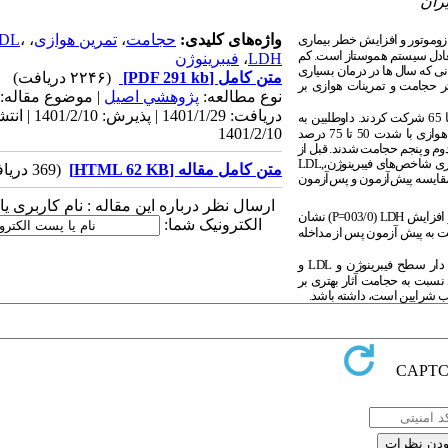
ران
واژه‌های کلیدی:
حجامت
،
تمرین هوازی
،
،
DL
ازوموتور و افزایش خطر بیماری
تعادل سیستم هموستاز است. کم
LDH
،
فیبرینوژن
نی که سال ها در درمان بسیاری
متن کامل
[PDF 291 kb]
(۲۲۴۶ دریافت)
ثر حجامت و تمرینات هوازی بر
نوع مطالعه:
پژوهشي اصیل
| موضوع مقاله:
دریافت: 1401/1/29 | پذیرش: 10
در این پژوهش نیمه تجربی­30 زن یائسه غیرفعال با دامنه سنی 55 تا 65 شرکت کردند. داوطلبین به
1401/2/10
صورت تصادفی به سه گروه تمرین هوازی­، حجامت و گروه ­کنترل تقسیم شدند. تمرینات هوازی با شدت 50 تا 75 درصد
مت دوبار در هفته دوم و پنجم حجامت شدند. قبل از
LDL,
متن کامل مقاله [HTML 62 KB]
(369 دریافت)
 مقایسه پیش‌آزمون و پس‌آزمون
ارسال نظر درباره این مقاله : نام کاربری ی
 افزایش
LDH
(003/0
P=
) نشان
الکترونیک شما:
به پیش آزمون پس از مداخله
دار سطح فیبرینوژن و
LDL
و
د نسبت به حجامت آثار بهتری بر
لب شرایین است، داشته باشد.