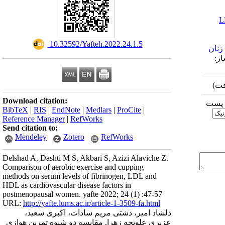
L
‎ 10.32592/Yafteh.2022.24.1.5
زنان
1401/2/ | انتشار:
Download citation:
ا پست
BibTeX
|
RIS
|
EndNote
|
Medlars
|
ProCite
|
Reference Manager
|
RefWorks
Send citation to:
Mendeley
Zotero
RefWorks
Delshad A, Dashti M S, Akbari S, Azizi Alaviche Z.
Comparison of aerobic exercise and cupping
methods on serum levels of fibrinogen, LDL and
HDL as cardiovascular disease factors in
postmenopausal women. yafte 2022; 24 (1) :47-57
URL:
http://yafte.lums.ac.ir/article-1-3509-fa.html
دلشاد امیر، دشتی مریم سادات، اکبری سعید،
عزیزی علویچه زهرا. مقایسه دو شیوه تمرین هوازی