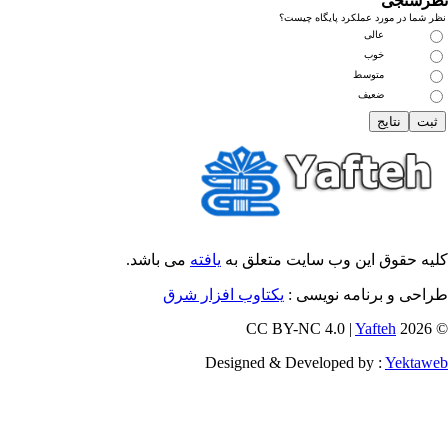
رسنجی
 شما در مورد عملکرد پایگاه چیست؟
عالی
خوب
متوسط
ضعیف
یه حقوق این وب سایت متعلق به
یافته
می باشد.
احی و برنامه نویسی :
یکتاوب افزار شرق
Yafteh
© 202
Designed & Developed by :
Yektaw