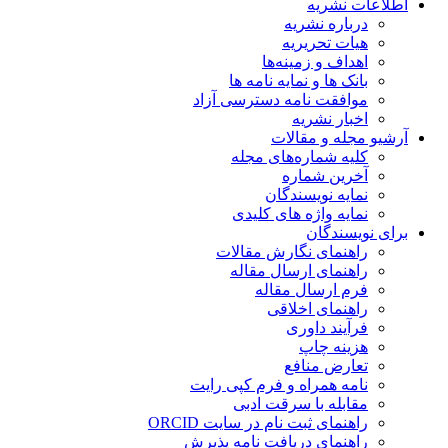
اطلاعات نشریه
درباره نشریه
هیات تحریریه
اهداف و زمینه‌ها
بانک ها و نمایه نامه ها
موافقت نامه دسترسی آزاد
اخبار نشریه
آرشیو مجله و مقالات
کلیه شماره‌های مجله
آخرین شماره
نمایه نویسندگان
نمایه واژه های کلیدی
برای نویسندگان
راهنمای نگارش مقالات
راهنمای ارسال مقاله
فرم ارسال مقاله
راهنمای اخلاقی
فرآیند داوری
هزینه چاپ
تعارض منافع
نامه همراه و فرم کپی رایت
مقابله با سرقت ادبی
راهنمای ثبت نام در سایت ORCID
راهنمای دریافت نامه پذیرش