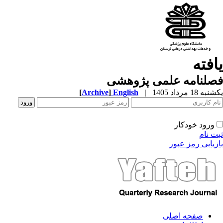
افته
صلنامه علمی پژوهشی
ه 18 مرداد 1405
|
English
]
Archive
[
ورود خودکار
ت نام
زیابی رمز عبور
صفحه اصلی