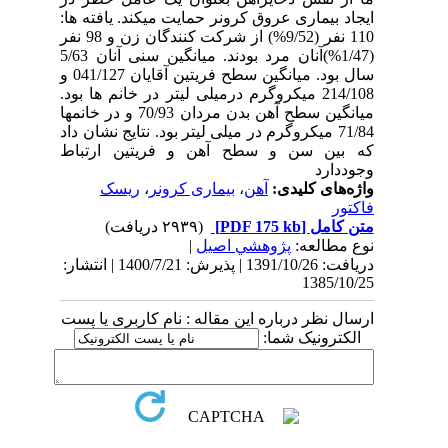
ایجاد بیماری عروق کرونر حمایت میکند. یافته ها:
110 نفر (9/52%) از شرکت کنندگان زن و 98 نفر
(1/47%)آنان مرد بودند. میانگین سنی آنان 5/63
سال بود. میانگین سطح فریتین آقایان 041/127 و
214/108 میکروگرم درمیلی لیتر در خانم ها بود.
میانگین سطح آهن بدن مردان 70/93 و در خانمها
71/84 میکروگرم در میلی لیتر بود. نتایج نشان داد
که بین سن و سطح آهن و فریتین ارتباط
وجوددارد
واژه‌های کلیدی:
آهن
،
بیماری کرونر
،
ریسک
فاکتور
متن کامل
[PDF 175 kb]
(۲۹۳۹ دریافت)
نوع مطالعه:
پژوهشي اصیل
|
دریافت: 1391/10/26 | پذیرش: 1400/7/21 | انتشار:
1385/10/25
ارسال نظر درباره این مقاله : نام کاربری یا پست
الکترونیک شما: