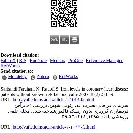
Download citation:
BibTeX
|
RIS
|
EndNote
|
Medlars
|
ProCite
|
Reference Manager
|
RefWorks
Send citation to:
Mendeley
Zotero
RefWorks
Sarbandi Farahani N, Rauofi S. Iron levels in coronary heart disease
patients without known risk factors. yafte 2007; 8 (2) :53-59
URL:
http://yafte.lums.ac.ir/article-1-1013-fa.html
سربندی فراهانی نصرت اله، رئوفی شهین. بررسی ذخایرآهن
دربیماران کرونری بدون ریسک فاکتورشناخته شده. مجله علمی
پژوهشی یافته. ۱۳۸۵; ۸ (۲) :۵۳-۵۹
URL:
http://yafte.lums.ac.ir/article-۱-۱۰۱۳-fa.html