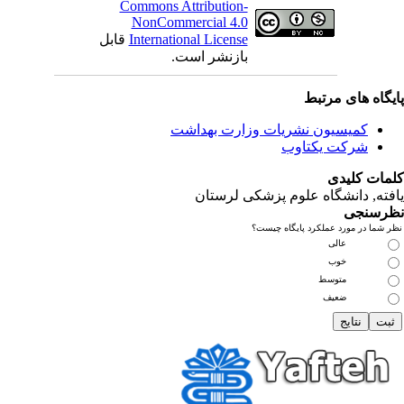
Commons Attribution-
NonCommercial 4.0
International License
قابل
بازنشر است.
یگاه های مرتبط
کمیسیون نشریات وزارت بهداشت
شرکت یکتاوب
مات کلیدی
فته
, دانشگاه علوم پزشکی لرستان
رسنجی
 شما در مورد عملکرد پایگاه چیست؟
عالی
خوب
متوسط
ضعیف