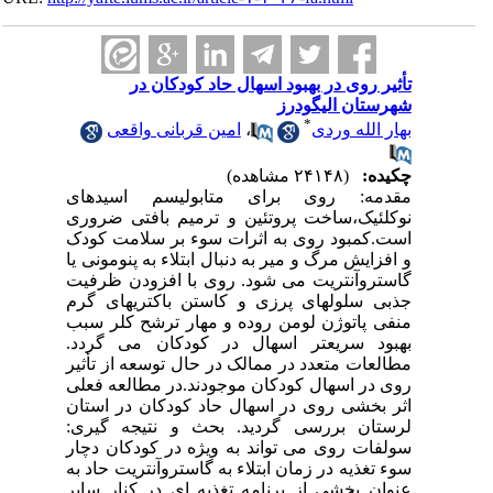
تأثیر روی در بهبود اسهال حاد کودکان در
شهرستان الیگودرز
*
بهار الله وردی
،
امین قربانی واقعی
چکیده:
(۲۴۱۴۸ مشاهده)
مقدمه: روی برای متابولیسم اسیدهای
نوکلئیک،ساخت پروتئین و ترمیم بافتی ضروری
است.کمبود روی به اثرات سوء بر سلامت کودک
و افزایش مرگ و میر به دنبال ابتلاء به پنومونی یا
گاستروآنتریت می شود. روی با افزودن ظرفیت
جذبی سلولهای پرزی و کاستن باکتریهای گرم
منفی پاتوژن لومن روده و مهار ترشح کلر سبب
بهبود سریعتر اسهال در کودکان می گردد.
مطالعات متعدد در ممالک در حال توسعه از تأثیر
روی در اسهال کودکان موجودند.در مطالعه فعلی
اثر بخشی روی در اسهال حاد کودکان در استان
لرستان بررسی گردید. بحث و نتیجه گیری:
سولفات روی می تواند به ویژه در کودکان دچار
سوء تغذیه در زمان ابتلاء به گاستروآنتریت حاد به
عنوان بخشی از برنامه تغذیه ای در کنار سایر