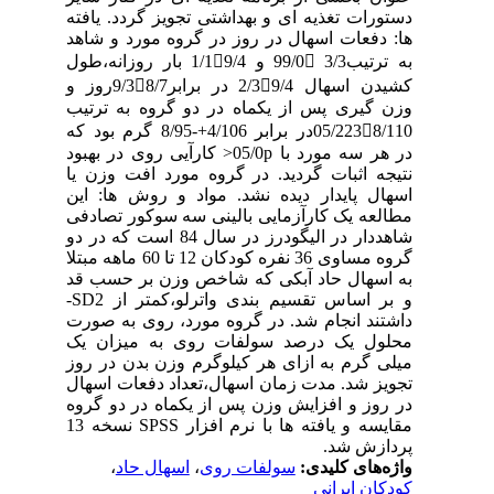
دستورات تغذیه ای و بهداشتی تجویز گردد. یافته
ها: دفعات اسهال در روز در گروه مورد و شاهد
به ترتیب99/0 3/3 و 1/19/4 بار روزانه،طول
کشیدن اسهال 2/39/4 در برابر9/38/7روز و
وزن گیری پس از یکماه در دو گروه به ترتیب
05/2238/110در برابر 4/106+-8/95 گرم بود که
در هر سه مورد با 05/0p< کارآیی روی در بهبود
نتیجه اثبات گردید. در گروه مورد افت وزن یا
اسهال پایدار دیده نشد. مواد و روش ها: این
مطالعه یک کارآزمایی بالینی سه سوکور تصادفی
شاهددار در الیگودرز در سال 84 است که در دو
گروه مساوی 36 نفره کودکان 12 تا 60 ماهه مبتلا
به اسهال حاد آبکی که شاخص وزن بر حسب قد
و بر اساس تقسیم بندی واترلو،کمتر از SD2-
داشتند انجام شد. در گروه مورد، روی به صورت
محلول یک درصد سولفات روی به میزان یک
میلی گرم به ازای هر کیلوگرم وزن بدن در روز
تجویز شد. مدت زمان اسهال،تعداد دفعات اسهال
در روز و افزایش وزن پس از یکماه در دو گروه
مقایسه و یافته ها با نرم افزار SPSS نسخه 13
پردازش شد.
واژه‌های کلیدی:
سولفات روی
،
اسهال حاد
،
کودکان ایرانی