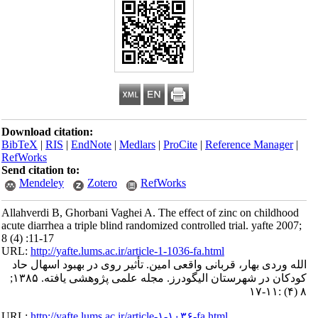
Download citation:
BibTeX
|
RIS
|
EndNote
|
Medlars
|
ProCite
|
Reference Manager
|
RefWorks
Send citation to:
Mendeley
Zotero
RefWorks
Allahverdi B, Ghorbani Vaghei A. The effect of zinc on childhood
acute diarrhea a triple blind randomized controlled trial. yafte 2007;
8 (4) :11-17
URL:
http://yafte.lums.ac.ir/article-1-1036-fa.html
الله وردی بهار، قربانی واقعی امین. تأثیر روی در بهبود اسهال حاد
کودکان در شهرستان الیگودرز. مجله علمی پژوهشی یافته. ۱۳۸۵;
۸ (۴) :۱۱-۱۷
URL:
http://yafte.lums.ac.ir/article-۱-۱۰۳۶-fa.html