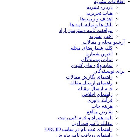
اطلاعات نشریه
درباره نشریه
هیات تحریریه
اهداف و زمینه‌ها
بانک ها و نمایه نامه ها
موافقت نامه دسترسی آزاد
اخبار نشریه
آرشیو مجله و مقالات
کلیه شماره‌های مجله
آخرین شماره
نمایه نویسندگان
نمایه واژه های کلیدی
برای نویسندگان
راهنمای نگارش مقالات
راهنمای ارسال مقاله
فرم ارسال مقاله
راهنمای اخلاقی
فرآیند داوری
هزینه چاپ
تعارض منافع
نامه همراه و فرم کپی رایت
مقابله با سرقت ادبی
راهنمای ثبت نام در سایت ORCID
راهنمای دریافت نامه پذیرش