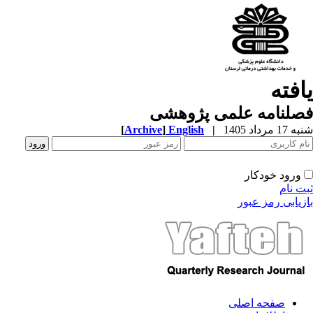
افته
صلنامه علمی پژوهشی
1 مرداد 1405
|
English
]
Archive
[
ورود خودکار
ت نام
زیابی رمز عبور
صفحه اصلی