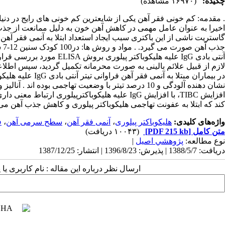
چکیده:
(۱۶۹۷۰ مشاهده)
. مقدمه: کم خونی فقر آهن یکی از شایعترین کم خونی های رایج در دنیا
اخیرا به عنوان عامل مهمی در کاهش آهن خون به دلیل ممانعت از جذب
گاستریت ناشی از این باکتری سبب ایجاد استعداد ابتلا به آنمی فقر 
آنتی بادی IgG علیه هلیکو
لازم از قبیل علائم بالینی به صورت محرمانه تکمیل گردید، سپس اطلاعا
نشان دهنده آلودگی و 10 درصد تیتر با وضعیت تهاجمی بو
افزایش TIBC، با افزایش IgG علیه هلیکوباکترپیلو
کند که ابتلا به عفونت تهاجمی هلیکوباکتر پیلوری و کاهش جذب آهن می ت
واژه‌های کلیدی:
هلیکوباکتر پیلوری
،
آنمی فقر آهن
،
سطح سرمی آهن
،
ف
متن کامل
[PDF 215 kb]
(۱۰۰۴۳ دریافت)
نوع مطالعه:
پژوهشي اصیل
|
دریافت: 1388/5/7 | پذیرش: 1396/8/23 | انتشار: 1387/12/25
ارسال نظر درباره این مقاله : نام کاربری ی