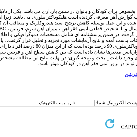
 بخصوص برای کودکان و بانوان در سنین بارداری می باشد. یکی از دلای
 گوارش آهن معرفی گردیده است هلیکوباکتر پیلوری می باشد. زیرا ای
آهن شده و این عمل بوسیله کاهش ترشح اسید هیدروکلریک و متعاقب آن 
باکتر پیلوری بروش ELISA مورد بررسی قرار گرفت. در ضمن پرسشنامه ای شامل مشخصات دموگرافیکی و اط
ت بدست آمده و نتایج آزمایشات مورد تجزیه و تحلیل قرار گرفت. . یافت
در بیماران مبتلا به آنمی فقر آهن فراوانی تیتر آنتی بادی IgG علیه هلیکوباکترپیلوری 90 درصد بوده است که از این میزا
ده اند . آنالیز واریانس متغیرها نشان داده است که بین کاهش سطح آهن و فریتین س
ری ارتباط معنی داری وجود داشت. . بحث و نتیجه گیری: در نهایت نتایج این مطالعه مش
واند در بروز آنمی فقر آهن در کودکان موثر باشد.
ریتین
ا پست الکترونیک شما: