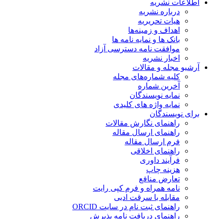
اطلاعات نشریه
درباره نشریه
هیات تحریریه
اهداف و زمینه‌ها
بانک ها و نمایه نامه ها
موافقت نامه دسترسی آزاد
اخبار نشریه
آرشیو مجله و مقالات
کلیه شماره‌های مجله
آخرین شماره
نمایه نویسندگان
نمایه واژه های کلیدی
برای نویسندگان
راهنمای نگارش مقالات
راهنمای ارسال مقاله
فرم ارسال مقاله
راهنمای اخلاقی
فرآیند داوری
هزینه چاپ
تعارض منافع
نامه همراه و فرم کپی رایت
مقابله با سرقت ادبی
راهنمای ثبت نام در سایت ORCID
راهنمای دریافت نامه پذیرش