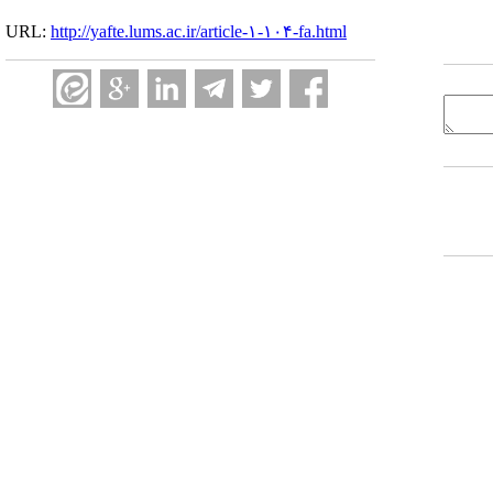
URL:
http://yafte.lums.ac.ir/article-۱-۱۰۴-fa.html