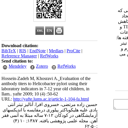
لی که
جاد
کاهش
جذب آهن صورت می گیرد. . مواد و روش ها: در100 کودک سنین 12-7 سال و با تشخیص قطعی آنمی فقر آهن ، میزان آهن سرم، فریتین ، TIBC و
لاعات
ه ها:
ن 80 درصد افراد دارای تیتر
Download citation:
رم و
BibTeX
|
RIS
|
EndNote
|
Medlars
|
ProCite
|
خص می
Reference Manager
|
RefWorks
Send citation to:
Mendeley
Zotero
RefWorks
Hossein-Zadeh M, Khosravi A. ٍEvaluation of the
antibody titers to Helicobacter pylori using their
laboratory indicators in 7-12 year old children, in
Ilam.. yafte 2009; 10 (4) :50-62
URL:
http://yafte.lums.ac.ir/article-1-104-fa.html
حسین زاده مرتضی، خسروی افرا. آنالیز تیتر آنتی
بادی علیه هلیکوباکتر پیلوری درمقایسه با اندیکسهای
آزمایشگاهی در کودکان ۱۲-۷ ساله مبتلا به آنمی فقر
آهن. مجله علمی پژوهشی یافته. ۱۳۸۷; ۱۰ (۴)
:۵۰-۶۲