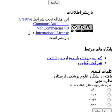
بازنشر اطلاعات
این مقاله تحت شرایط
Creative
Commons Attribution-
NonCommercial 4.0
International License
قابل
بازنشر است.
یگاه های مرتبط
کمیسیون نشریات وزارت بهداشت
شرکت یکتاوب
مات کلیدی
فته
, دانشگاه علوم پزشکی لرستان
رسنجی
 شما در مورد عملکرد پایگاه چیست؟
عالی
خوب
متوسط
ضعیف