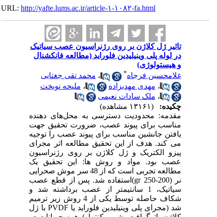
URL:
http://yafte.lums.ac.ir/article-۱-۱۰۸۲-fa.html
تاثیر ژل کلاژن بر روی رژنراسیون عصب سیاتیک
در لوله پلی وینیلیدین فلوراید (مطالعه فانکشنال
و هیستولوژی)
*
غلامحسین فرجاه
،
محمد تقی جغتایی
،
مهدی مهدیزاده
،
ملیحه نوبخت
،
ملک سادات نعیمی
چکیده:
(۱۳۱۶۱ مشاهده)
مقدمه: محدودیت دسترسی به محل‌های دهنده
مناسب برای پیوند عصب، ضرورت تحقیق جهت
یافتن جانشین مناسب برای پیوند عصب را توجیه
می‌ کند. هدف از این تحقیق مطالعه اثر مجرای
پیزو الکتریک و ژل کلاژن بر روی رژنراسیون
عصب بود. مواد و روش ها: این تحقیق یک
مطالعه تجربی است که از 48 سر موش صحرایی
نر (gr 250-200)استفاده شد. پس از قطع عصب
سیاتیک، 1 سانتیمتر از عصب برداشته شد و
شکاف حاصله توسط یکی از 4 روش زیر ترمیم
شد (مجرای پلی وینیلیدین فلوراید یا PVDF با ژل
کلاژن، اتوگرافت، شم و کنترل). همه حیوانات در