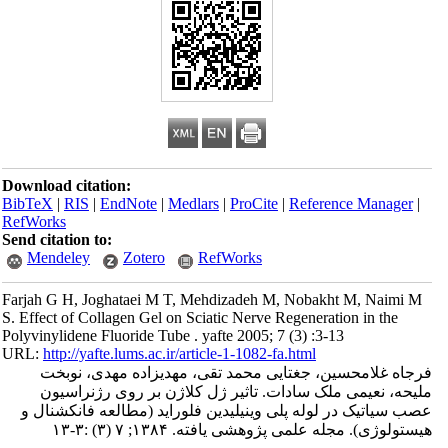
Download citation:
BibTeX
|
RIS
|
EndNote
|
Medlars
|
ProCite
|
Reference Manager
|
RefWorks
Send citation to:
Mendeley
Zotero
RefWorks
Farjah G H, Joghataei M T, Mehdizadeh M, Nobakht M, Naimi M
S. Effect of Collagen Gel on Sciatic Nerve Regeneration in the
Polyvinylidene Fluoride Tube . yafte 2005; 7 (3) :3-13
URL:
http://yafte.lums.ac.ir/article-1-1082-fa.html
فرجاه غلامحسین، جغتایی محمد تقی، مهدیزاده مهدی، نوبخت
ملیحه، نعیمی ملک سادات. تاثیر ژل کلاژن بر روی رژنراسیون
عصب سیاتیک در لوله پلی وینیلیدین فلوراید (مطالعه فانکشنال و
هیستولوژی). مجله علمی پژوهشی یافته. ۱۳۸۴; ۷ (۳) :۳-۱۳