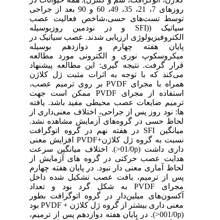
روزهای 7، 21، 35، 49، 60 و 90 بعد از جراحی
توسط تست‌های حسی،شاخص فعالیت عصب
سیاتیک ((SFI و در نودمین روزبوسیله
الکتروفیزیولوژی ارزیابی شدند. عصب سیاتیک در
پایان هفته چهارم و دوازدهم بوسیله
میکروسکوپ نوری و الکترونی مورد مطالعه
قرار گرفت. نتیجه گیری: این مطالعه پیشنهاد
می‌کند که با توجه به اثرات مثبت ژل کلاژن
همراه با مجرای PVDF بر روی ترمیم عصب،
استفاده از مجرای PVDF ممکن است جهت
ترمیم ضایعات عصب محیطی مفید باشد. یافته
ها: نود روز پس از جراحی، اختلاف معنی‌داری از
لحاظ حسی در گروه‌های آزمایش مشاهده نشد.
میانگین SFI در هفته نهم در گروه اتوگرافت
نسبت به گروه ژل کلاژن+PVDF افزایش معنی
داری داشت (01/0p<). اختلاف میانگین سرعت
هدایت عصب حرکتی در گروه های آزمایش از
لحاظ آماری معنی دار نبود. در پایان هفته چهارم
پس از ترمیم، بافت عصب تشکیل شده داخل
مجرای PVDF به شکل گرد بود و تعداد
آکسون‌های میلین‌دار در گروه اتوگرافت بطور
معنی داری بیشتر از گروه ژل کلاژن + PVDF بود
(001/0p<). در پایان هفته دوازدهم پس از ترمیم،