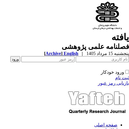
افته
صلنامه علمی پژوهشی
به 15 مرداد 1405
|
English
]
Archive
[
ورود خودکار
ت نام
زیابی رمز عبور
صفحه اصلی