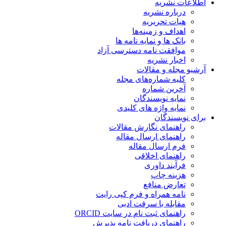
اطلاعات نشریه
درباره نشریه
هیات تحریریه
اهداف و زمینه‌ها
بانک ها و نمایه نامه ها
موافقت نامه دسترسی آزاد
اخبار نشریه
آرشیو مجله و مقالات
کلیه شماره‌های مجله
آخرین شماره
نمایه نویسندگان
نمایه واژه های کلیدی
برای نویسندگان
راهنمای نگارش مقالات
راهنمای ارسال مقاله
فرم ارسال مقاله
راهنمای اخلاقی
فرآیند داوری
هزینه چاپ
تعارض منافع
نامه همراه و فرم کپی رایت
مقابله با سرقت ادبی
راهنمای ثبت نام در سایت ORCID
راهنمای دریافت نامه پذیرش