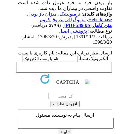
باز بودن خود به خود عروق داده شده است
تفاوت واضحی در بیماران ما دیده نشد.
واژه‌های کلیدی:
ترمبولیتیک
،
میزان باز بودن
،
Heberkinase
،
آنژیوگرافی عروق کرونر
متن کامل
[PDF 249 kb]
(۵۷۹۹ دریافت)
نوع مطالعه:
پژوهشي اصیل
|
دریافت: 1391/11/7 | پذیرش: 1396/3/20 | انتشار:
1396/3/20
ارسال نظر درباره این مقاله : نام کاربری یا پست
الکترونیک شما:
ارسال پیام به نویسنده مسئول