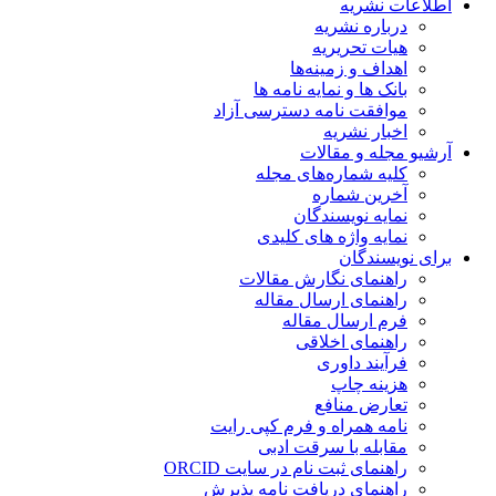
اطلاعات نشریه
درباره نشریه
هیات تحریریه
اهداف و زمینه‌ها
بانک ها و نمایه نامه ها
موافقت نامه دسترسی آزاد
اخبار نشریه
آرشیو مجله و مقالات
کلیه شماره‌های مجله
آخرین شماره
نمایه نویسندگان
نمایه واژه های کلیدی
برای نویسندگان
راهنمای نگارش مقالات
راهنمای ارسال مقاله
فرم ارسال مقاله
راهنمای اخلاقی
فرآیند داوری
هزینه چاپ
تعارض منافع
نامه همراه و فرم کپی رایت
مقابله با سرقت ادبی
راهنمای ثبت نام در سایت ORCID
راهنمای دریافت نامه پذیرش