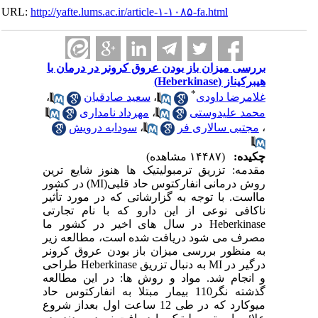
URL:
http://yafte.lums.ac.ir/article-۱-۱۰۸۵-fa.html
بررسی میزان باز بودن عروق کرونر در درمان با
هیبرکیناز (Heberkinase)
*
غلامرضا داودی
،
سعید صادقیان
،
محمد علیدوستی
،
مهرداد نامداری
،
مجتبی سالاری فر
،
سودابه درویش
چکیده:
(۱۴۴۸۷ مشاهده)
مقدمه: تزریق ترمبولیتیک ها هنوز شایع ترین
روش درمانی انفارکتوس حاد قلبی(MI) در کشور
مااست. با توجه به گزارشاتی که در مورد تأثیر
ناکافی نوعی از این دارو که با نام تجارتی
Heberkinase در سال های اخیر در کشور ما
مصرف می شود دریافت شده است، مطالعه زیر
به منظور بررسی میزان باز بودن عروق کرونر
درگیر در MI به دنبال تزریق Heberkinase طراحی
و انجام شد. مواد و روش ها: در این مطالعه
گذشته نگر110 بیمار مبتلا به انفارکتوس حاد
میوکارد که در طی 12 ساعت اول بعداز شروع