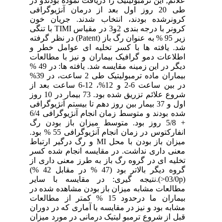
علائم, این ترمبولیتیک را دریافت نموده بودندو در
طی 20 روز اول بعد از درمان آنژیوگرافی
کرونرشده بودند، انتخاب شدند. جریان خون
کرونر با درجه بندی 2و3 در مقیاس TIMI با تنگی
زیر 95 % به عنوان رگ باز (Patent) در نظر گرفته
شد. یافته ها با کسر تخلیه ای عوامل خطر و
اطلاعات دمو گرافیک بیماران و نیز با مطالعات
دیگر در این زمینه مقایسه شد. یافته ها: در 49 %
بیماران ماده ترمبولیتیک طی 2 ساعت، در 39%
در بین ساعت 6-2 و 12%، 12-6 ساعت بعد از
شروع علائم تزریق شده بود. 73 بیمار در 10 روز
اول و 37 بیمار بین روز دهم تا بیستم آنژیوگرافی
شده بودند و متوسط زمان انجام آنژیوگرافی 6/4
+ 5/8 روز بود. متوسط میزان باز بودن رگ
انفارکتوس در زمان انجام آنژیوگرافی 55 % بود.
میزان باز بودن با محل MI و رگ درگیر ارتباط
معنی داری نداشت. در مقایسه انجام شده کسر
تخلیه ای در گروه رگ باز به طرز معنی داری از
گروه دیگر بالاتر بود (47 % در مقابل 42 %)
(03/0p<).نتیجه گیری: در مقایسه با سایر
مطالعات مشابه میزان باز بودن مشاهده شده در
بیماران ما درحدود 15 % کمتر از مطالعات
مشابه بود و نیز در مقایسه با آماری که در دوران
قبل از شروع ترمبو لیتیک درمانی در مورد میزان