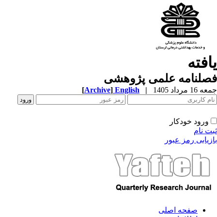
افته
صلنامه علمی پژوهشی
1 مرداد 1405
|
English
]
Archive
[
ورود خودکار
ت نام
زیابی رمز عبور
صفحه اصلی