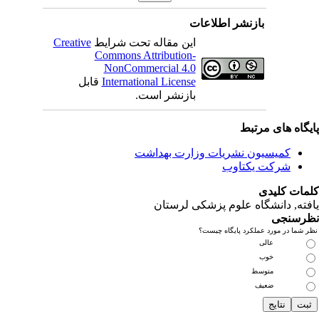
بازنشر اطلاعات
این مقاله تحت شرایط
Creative
Commons Attribution-
NonCommercial 4.0
International License
قابل
بازنشر است.
یگاه های مرتبط
کمیسیون نشریات وزارت بهداشت
شرکت یکتاوب
مات کلیدی
فته
, دانشگاه علوم پزشکی لرستان
رسنجی
 شما در مورد عملکرد پایگاه چیست؟
عالی
خوب
متوسط
ضعیف