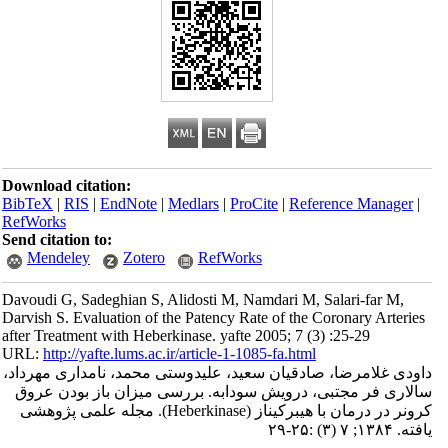
Download citation:
BibTeX
|
RIS
|
EndNote
|
Medlars
|
ProCite
|
Reference Manager
|
RefWorks
Send citation to:
Mendeley
Zotero
RefWorks
Davoudi G, Sadeghian S, Alidosti M, Namdari M, Salari-far M,
Darvish S. Evaluation of the Patency Rate of the Coronary Arteries
after Treatment with Heberkinase. yafte 2005; 7 (3) :25-29
URL:
http://yafte.lums.ac.ir/article-1-1085-fa.html
داودی غلامرضا، صادقیان سعید، علیدوستی محمد، نامداری مهرداد،
سالاری فر مجتبی، درویش سودابه. بررسی میزان باز بودن عروق
کرونر در درمان با هیبرکیناز (Heberkinase). مجله علمی پژوهشی
یافته. ۱۳۸۴; ۷ (۳) :۲۵-۲۹