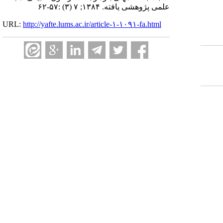
علمی پژوهشی یافته. ۱۳۸۴; ۷ (۳) :۵۷-۶۲
URL:
http://yafte.lums.ac.ir/article-۱-۱۰۹۱-fa.html