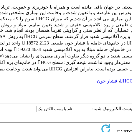
یدیتی در جهان باقی مانده است و همراه با خونریزی و عفونت، تریاد
زودرس این عارضه و یا تعیین شدت و وخامت این بیماری مشخص شده
از آنجایی که اختلال تروفوبلاستی یکی از اتیولوژی‌های مطرح شده در این بیماری می‌باشد بر آن شدیم ک
ن طبیعی و پره اکلامپسی خفیف و شدید تعیین نماییم. مواد و روش ه
ننده به بیمارستان عسلیان که از نظر سنی و گراویتی تقریباً همسان بودند انجام شد. خ
هر سه گروه اندازه‌گیری و با یکدیگر مقایسه شد. یافته ها: میزان HCG در خانم‌های حامله
میزان آن در خانم‌های حامله با پره اکلامپسی خفیف 6558  23962 و در خا
اساس آزمون آماری ک
<) اما بین دو گروه با فشار خون طبیعی و پره اکلامپسی خفیف تفاوت معنی‌دار وجود نداشت. نتیجه گیری: 
شدید بیشتر از خانم‌های با فشار خون طبیعی و یا مبتلا به پره اکلامپسی خفیف بوده است. بنابراین افزایش HCG م
HC
،
فشار خون
ا پست الکترونیک شما: