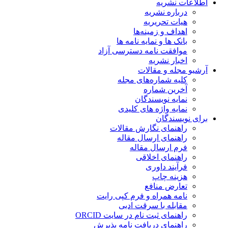
اطلاعات نشریه
درباره نشریه
هیات تحریریه
اهداف و زمینه‌ها
بانک ها و نمایه نامه ها
موافقت نامه دسترسی آزاد
اخبار نشریه
آرشیو مجله و مقالات
کلیه شماره‌های مجله
آخرین شماره
نمایه نویسندگان
نمایه واژه های کلیدی
برای نویسندگان
راهنمای نگارش مقالات
راهنمای ارسال مقاله
فرم ارسال مقاله
راهنمای اخلاقی
فرآیند داوری
هزینه چاپ
تعارض منافع
نامه همراه و فرم کپی رایت
مقابله با سرقت ادبی
راهنمای ثبت نام در سایت ORCID
راهنمای دریافت نامه پذیرش