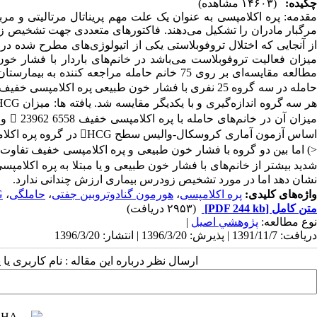
چکیده:
(۱۴۶۰۳ مشاهده)
مقدمه: پره اکلامپسی به عنوان یک علت مهم پریناتال مرتالیتی و مرب
مرگبار مادران را تشکیل می‌دهند. فاکتورهای متعددی جهت تشخیص 
میزان فعالیت تروفوبلاست می‌باشد در خانم‌های باردار با فشار خو
مطالعه مقایسه‌ای بر روی 75 خانم حامله مراجعه ک
نشان دهد اما در مورد تشخیص زودرس بیماری ارزش چندانی ندارد.
واژه‌های کلیدی:
پره اکلامپسی
،
هورمون گنادوتروبین جفتی
،
حاملگی
،
G
متن کامل
[PDF 244 kb]
(۲۹۵۳ دریافت)
نوع مطالعه:
پژوهشي اصیل
|
دریافت: 1391/11/7 | پذیرش: 1396/3/20 | انتشار: 1396/3/20
ارسال نظر درباره این مقاله : نام کاربری ی