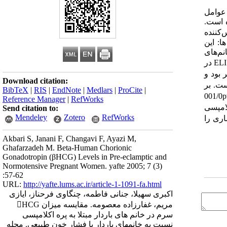
 عوامل
 است.
ه میزان HCG سرم را که منعکس‌کننده
ا: این
انم‌های
حامله در سه گروه 25 نفری با فشار خون طبیعی پره اکلامپسی خفیف و پره اکلامپسی شدید قرار گرفتند. سطح سرمی HCG به روش ELISA در
 با فشار خون طبیعی 2123  18572 واحد در لیتر بود و
Download citation:
نمهای حامله مبتلا به پره اکلامپسی شدید 4634  59220 بوده است. بر
BibTeX
|
RIS
|
EndNote
|
Medlars
|
ProCite
|
روسکال-والیس سطح HCG در گروه پره اکلامپسی شدید با دو گروه دیگر تفاوت آماری معنی‌دای را نشان می‌دهد (001/0pv
Reference Manager
|
RefWorks
سطح HCG در خانم‌های پره اکلامپسی
Send citation to:
Mendeley
Zotero
RefWorks
ی‌تواند شدت وخامت بیماری را
Akbari S, Janani F, Changavi F, Ayazi M,
Ghafarzadeh M. Beta-Human Chorionic
Gonadotropin (βHCG) Levels in Pre-eclamptic and
Normotensive Pregnant Women. yafte 2005; 7 (3)
:57-62
URL:
http://yafte.lums.ac.ir/article-1-1091-fa.html
اکبری سهیلا، جنانی فاطمه، چنگاوی فرحناز، ایازی
مریم، غفارزاده معصومه. مقایسه میزان HCG
سرم در خانم های باردار مبتلا به پره اکلامپسی
نسبت به خانمهای باردار با فشار خون طبیعی. مجله