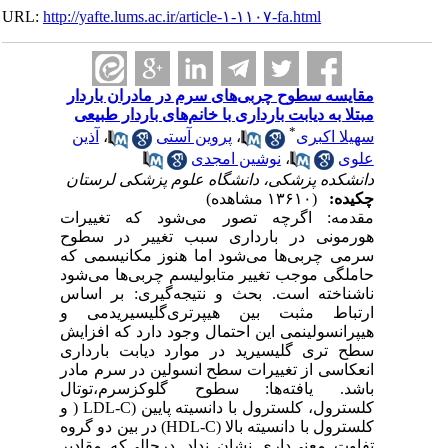
URL:
http://yafte.lums.ac.ir/article-۱-۱۱۰۷-fa.html
مقایسه سطوح چربی‌های سرم در مادران باردار
مبتلا به دیابت بارداری با خانم‌های باردار طبیعی
*
سهیلا اکبری
،
پروین آستی
،
آذین
علوی
،
نوشین امجدی
دانشکده پزشکی، دانشگاه علوم پزشکی لرستان
چکیده:
(۱۳۶۱۰ مشاهده)
مقدمه: اگرچه تصور می‌شود که تغییرات
هورمونی در بارداری سبب تغییر در سطوح
سرمی چربی‌ها می‌شود اما هنوز مکانیسمی که
حاملگی موجب تغییر متابولیسم چربی‌ها می‌شود
ناشناخته است. بحث و نتیجه‌گیری: بر اساس
ارتباط مثبت بین هیپرتری‌گلیسیریدمی و
هیپرانسولینمی این احتمال وجود دارد که افزایش
سطح تری گلیسیرید در موارد دیابت بارداری
انعکاسی از تغییرات سطح انسولین در سرم مادر
باشد. یافته‌ها: سطوح گلوکزسرم،توتال
کلسترول، کلسترول با دانسیته پایین (LDL-C ( و
کلسترول با دانسیته بالا (HDL-C) در بین دو گروه
تفاوت معنی‌داری نشان نداد. درحالی‌که مقادیر