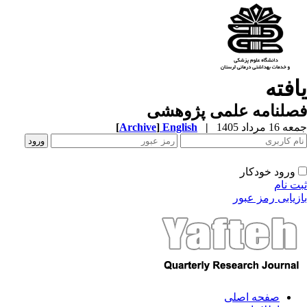
افته
صلنامه علمی پژوهشی
1 مرداد 1405
|
English
]
Archive
[
ورود خودکار
ت نام
زیابی رمز عبور
صفحه اصلی