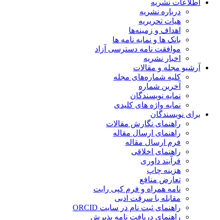
اطلاعات نشریه
درباره نشریه
هیات تحریریه
اهداف و زمینه‌ها
بانک ها و نمایه نامه ها
موافقت نامه دسترسی آزاد
اخبار نشریه
آرشیو مجله و مقالات
کلیه شماره‌های مجله
آخرین شماره
نمایه نویسندگان
نمایه واژه های کلیدی
برای نویسندگان
راهنمای نگارش مقالات
راهنمای ارسال مقاله
فرم ارسال مقاله
راهنمای اخلاقی
فرآیند داوری
هزینه چاپ
تعارض منافع
نامه همراه و فرم کپی رایت
مقابله با سرقت ادبی
راهنمای ثبت نام در سایت ORCID
راهنمای دریافت نامه پذیرش