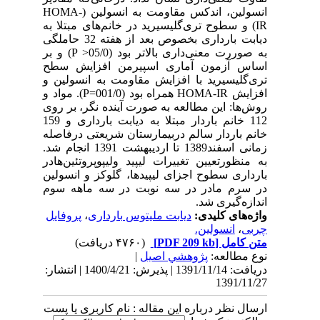
انسولین، اندکس مقاومت به انسولین (HOMA-
IR) و سطوح تری‌گلیسیرید در خانم‌های مبتلا به
دیابت بارداری بخصوص بعد از هفته 32 حاملگی
به صوررت معنی‌داری بالاتر بود (05/0< P) و بر
اساس آزمون آماری اسپیرمن افزایش سطح
تری‌گلیسیرید با افزایش مقاومت به انسولین و
افزایش HOMA-IR همراه بود (001/0=P). مواد و
روش‌ها: این مطالعه به صورت آینده نگر، بر روی
112 خانم باردار مبتلا به دیابت بارداری و 159
خانم باردار سالم دربیمارستان شریعتی درفاصله
زمانی اسفند1389 تا اردیبهشت 1391 انجام شد.
به منظورتعیین تغییرات لیپید ولیپوپروتئین‌هادر
بارداری سطوح اجزای لیپیدها، گلوکز و انسولین
در سرم مادر در سه نوبت در سه ماهه سوم
اندازه‌گیری شد.
واژه‌های کلیدی:
دیابت ملیتوس بارداری
،
پروفایل
چربی
،
انسولین.
متن کامل
[PDF 209 kb]
(۴۷۶۰ دریافت)
نوع مطالعه:
پژوهشي اصیل
|
دریافت: 1391/11/14 | پذیرش: 1400/4/21 | انتشار:
1391/11/27
ارسال نظر درباره این مقاله : نام کاربری یا پست