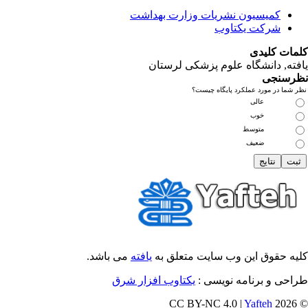
کمیسیون نشریات وزارت بهداشت
شرکت یکتاوب
مات کلیدی
فته
, دانشگاه علوم پزشکی لرستان
رسنجی
 شما در مورد عملکرد پایگاه چیست؟
عالی
خوب
متوسط
ضعیف
یه حقوق این وب سایت متعلق به
یافته
می باشد.
احی و برنامه نویسی :
یکتاوب افزار شرق
Yafteh
© 202