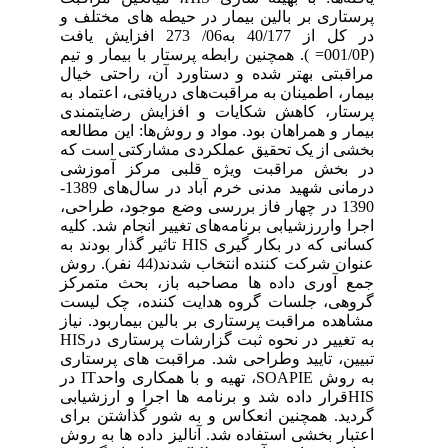
پرستاری بر بالین بیمار در حیطه های مختلف و
در کل از 40/177 به06/ 273 افزایش یافت
(001/0P= ). همچنین رابطه پرستار با بیمار و تیم
مراقبتی بهتر شده و دستاورد آن، راحتی خیال
بیمار، اطمینان به مراقبت‌های دریافتی، اعتماد به
پرستار، کاهش شکایات و افزایش رضایتمندی
بیمار و همراهان بود. مواد و روش‌ها: این مطالعه
بخشی از یک تحقیق عملکردی مشارکتی است که
در بخش مراقبت ویژه قلبی مرکز آموزشی
درمانی شهید مدنی خرم آباد در سال‌های 1389-
1390 در چهار فاز بررسی وضع موجود، طراحی،
اجرا واررزشیابی برنامه‌های تغییر انجام شد. کلیه
کسانی که در بکار گیری HIS تاثیر گذار بودند به
عنوان شرکت کننده انتخاب شدند(44 نفر). روش
جمع آوری داده ها مصاحبه باز، بحث متمرکز
گروهی، جلسات گروه هدایت کننده، چک لیست
مشاهده مراقبت پرستاری بر بالین بیماربود. نیاز
به تغییر در نحوه ثبت گزارشات پرستاری درHIS
تبیین، تایید وطراحی شد. مراقبت های پرستاری
به روش SOAPIE، تهیه و با همکاری واحدIT در
HISقرار داده شد و برنامه ها اجرا و ارزشیابی
گردید. همچنین انعکاس و به شور گذاشتن برای
اعتبار بخشی استفاده ‌شد. آنالیز داده ها به روش