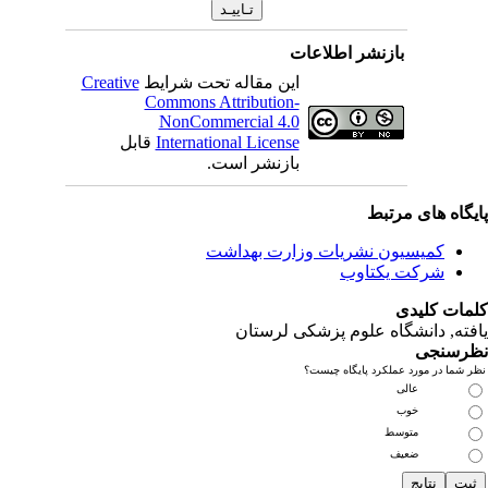
بازنشر اطلاعات
این مقاله تحت شرایط
Creative
Commons Attribution-
NonCommercial 4.0
International License
قابل
بازنشر است.
یگاه های مرتبط
کمیسیون نشریات وزارت بهداشت
شرکت یکتاوب
مات کلیدی
فته
, دانشگاه علوم پزشکی لرستان
رسنجی
 شما در مورد عملکرد پایگاه چیست؟
عالی
خوب
متوسط
ضعیف