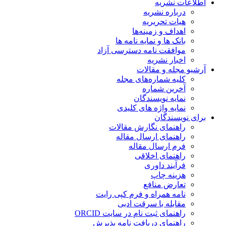
اطلاعات نشریه
درباره نشریه
هیات تحریریه
اهداف و زمینه‌ها
بانک ها و نمایه نامه ها
موافقت نامه دسترسی آزاد
اخبار نشریه
آرشیو مجله و مقالات
کلیه شماره‌های مجله
آخرین شماره
نمایه نویسندگان
نمایه واژه های کلیدی
برای نویسندگان
راهنمای نگارش مقالات
راهنمای ارسال مقاله
فرم ارسال مقاله
راهنمای اخلاقی
فرآیند داوری
هزینه چاپ
تعارض منافع
نامه همراه و فرم کپی رایت
مقابله با سرقت ادبی
راهنمای ثبت نام در سایت ORCID
راهنمای دریافت نامه پذیرش