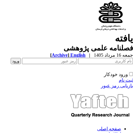
افته
صلنامه علمی پژوهشی
1 مرداد 1405
|
English
]
Archive
[
ورود خودکار
ت نام
زیابی رمز عبور
صفحه اصلی