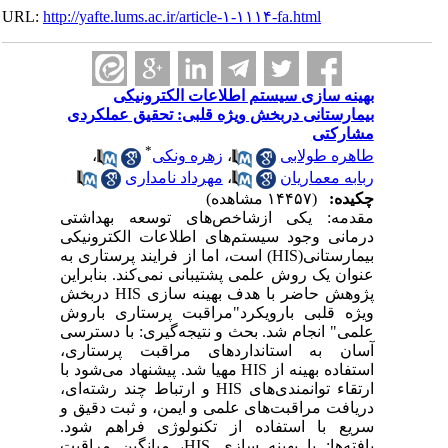
URL:
http://yafte.lums.ac.ir/article-۱-۱۱۱۴-fa.html
بهینه سازی سیستم اطلاعات الکترونیکی
بیمارستانی دربخش ویژه قلبی: تحقیق عملکردی
مشارکتی
*
طاهره طولابی
،
زهره ونکی
،
ربابه معماریان
،
مهرداد نامداری
چکیده:
(۱۴۴۵۷ مشاهده)
مقدمه: یکی ازشاخص‌های توسعه بهداشتی
درمانی وجود سیستم‌های اطلاعات الکترونیکی
بیمارستانی(HIS) است، اما از فرایند پرستاری به
عنوان یک روش علمی پشتیبانی نمی‌کند. بنابراین
پژوهش حاضر با هدف بهینه سازی HIS دربخش
ویژه قلبی بارویکرد"مراقبت پرستاری باروش
علمی" انجام شد. بحث و نتیجه‌گیری: با دسترسی
آسان به استانداردهای مراقبت پرستاری،
استفاده بهینه از HIS مهیا شد. پیشنهاد می‌شود با
ارتقاء توانمندی‌های HIS و ارتباط چند رشته‌ای،
دریافت مراقبت‌های علمی و ایمن، و ثبت دقیق و
سریع با استفاده از تکنولوژی فراهم شود.
یافته‌ها: با بهینه سازی HIS، میانگین مراقبت