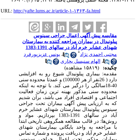
URL:
http://yafte.lums.ac.ir/article-۱-۱۳۶۳-fa.html
مقایسه پیش آگهی اعمال جراحی سینوس
پیلونیدال در بیماران مراجعه کننده به بیمارستان
شهدای عشایر خرم آباد در سالهای 1391-1383
*
مجتبی احمدی نژاد
،
یونس عزیزپورفرد
،
الهام سنیسل بچاری
چکیده:
(۱۵۸۱۹ مشاهده)
مقدمه: بیماری پیلونیدال شیوع رو به افزایشی
دارد ( 26نفر از هر 100000) و عمدتا محدوده سنی
40-18سالگی را درگیر می کند. با توجه به اینکه
محدوده سنی مذکور بهینه ترین زمان فعالیت
اجتماعی و اقتصادی افراد می باشد، برآن شدیم
که به ارزیابی پیش آگهی بیماران تحت جراحی
سینوس پیلونیدال بیمارستان شهدای عشایر خرم
آباد در سالهای 1391-1383 بپردازیم. مواد و
روش‌ها: در قالب مطالعه همگروهی تاریخی ابتدا
با مراجعه به واحد بایگانی بیمارستان شهدای
عشایر خرم آباد و دریافت پرونده و شماره تماس
بیماران مذکور تحت اعمال جراحی سینوس