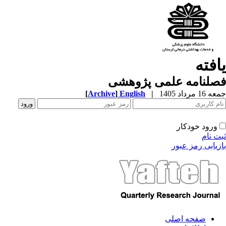
افته
صلنامه علمی پژوهشی
1 مرداد 1405
|
English
]
Archive
[
ورود خودکار
ت نام
زیابی رمز عبور
صفحه اصلی