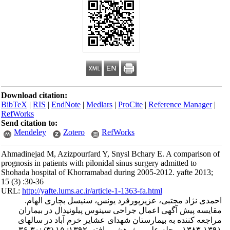
Download citation:
BibTeX
|
RIS
|
EndNote
|
Medlars
|
ProCite
|
Reference Manager
|
RefWorks
Send citation to:
Mendeley
Zotero
RefWorks
Ahmadinejad M, Azizpourfard Y, Snysl Bchary E. A comparison of
prognosis in patients with pilonidal sinus surgery admitted to
Shohada hospital of Khorramabad during 2005-2012. yafte 2013;
15 (3) :30-36
URL:
http://yafte.lums.ac.ir/article-1-1363-fa.html
احمدی نژاد مجتبی، عزیزپورفرد یونس، سنیسل بچاری الهام.
مقایسه پیش آگهی اعمال جراحی سینوس پیلونیدال در بیماران
مراجعه کننده به بیمارستان شهدای عشایر خرم آباد در سالهای
۱۳۹۱-۱۳۸۳. مجله علمی پژوهشی یافته. ۱۳۹۲; ۱۵ (۳) :۳۰-۳۶