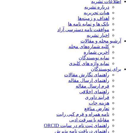
اطلاعات نشریه
درباره نشریه
هیات تحریریه
اهداف و زمینه‌ها
بانک ها و نمایه نامه ها
موافقت نامه دسترسی آزاد
اخبار نشریه
آرشیو مجله و مقالات
کلیه شماره‌های مجله
آخرین شماره
نمایه نویسندگان
نمایه واژه های کلیدی
برای نویسندگان
راهنمای نگارش مقالات
راهنمای ارسال مقاله
فرم ارسال مقاله
راهنمای اخلاقی
فرآیند داوری
هزینه چاپ
تعارض منافع
نامه همراه و فرم کپی رایت
مقابله با سرقت ادبی
راهنمای ثبت نام در سایت ORCID
راهنمای دریافت نامه پذیرش