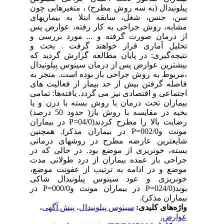
پیلونیدال (به سه روش مطرح) ، متغیرهایی چون
سن، جنس، شغل، سابقه ابتلا به بیماریهای
مشابه، روش جراحی به کار رفته، عوارض پس
از درمان صورت گرفته و ... مورد بررسی و
تحلیل آماری قرار خواهند گرفت . بحث و
نتیجه‌گیری: در پایان مطالعه گزارش گردید که
بیشترین عوارض پس از درمان سینوس پیلونیدال
،مربوط به روش جراحی باز بوده است. منجر به
فاصله گرفتن بیش از حد بیمار از فعالیت های
اجتماعی و اقتصادی نیز می گردد. یافته‌ها: تمامی
بیماران تحت درمان با روش بسته با درن و یا
بخیه در مقایسه با روش باز( حدود 50 درصد)
رضایت بالا را مطرح کردند(04/0=P در بیماران
مونث و002/0=P در بیماران مذکر). همچنین
شایعترین عارضه مطرح در روشهای درمانی
بسته، خونریزی از موضع بود. در حالی که در
جراحی باز عمده بیماران از درد طولانی مدت
موضع و در ادامه به ترتیب از عفونت موضع،
خونریزی و عود سینوس پیلونیدال شاکی
بوند(024/0=P در بیماران مونث و000/0=P در
بیماران مذکر).
واژه‌های کلیدی:
سینوس پیلونیدال
،
پیش آگهی
،
عوارض.