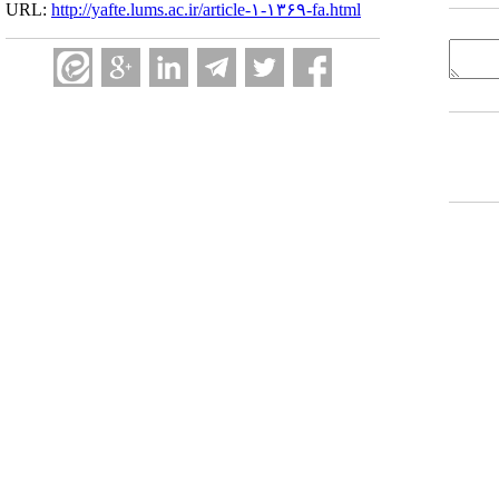
URL:
http://yafte.lums.ac.ir/article-۱-۱۳۶۹-fa.html