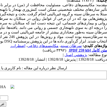
چکیده:
(۱۲۸۲۳ مشاهده)
مقدمه: مکانیسم‌های دفاعی، مسئولیت محافظت از (من) در برابر نام
تأثیر سازه‌های مختلف شخصیتی ممکن است کنش‌وری بهنجار یا نابهنج
مبتلا به سرطان سینه و گروه غیربالینی انجام گرفت. بحث و نتیجه‌گی
پژوهش‌هایی بود که در آن برخی از عوامل روانی در مبتلایان به سرط
روانی و بیماری‌های جسمانی، این نتیجه دست آمد که مبتلایان به سرطان
را دریچه‌ ای به سوی نابهنجاری جسمی و روانی می دانند. یافته‌ها: نتای
سرطان سینه به‌طور معناداری بیشتر از جامعه غیربالینی است و در مقابل
انتخاب شدند. ابزار گردآوری داده ها در این پژوهش پرسشنامه DSQ بود.
واژه‌های کلیدی:
سرطان سینه
،
مکانیسم‌های دفاعی
،
اضطراب.
متن کامل
[PDF 259 kb]
(۳۳۹۲ دریافت)
نوع مطالعه:
پژوهشي اصیل
|
دریافت: 1392/8/18 | پذیرش: 1392/8/18 | انتشار: 1392/8/18
ارسال نظر درباره این مقاله : نام کاربری ی