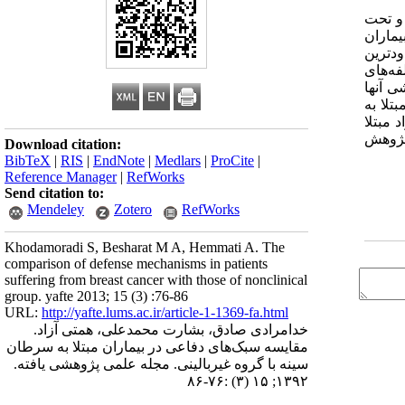
 و تحت
ماران
ودترین
فه‌های
ی آنها
تلا به
 مبتلا
به عنوان نمومه پژوهش
Download citation:
BibTeX
|
RIS
|
EndNote
|
Medlars
|
ProCite
|
Reference Manager
|
RefWorks
Send citation to:
Mendeley
Zotero
RefWorks
Khodamoradi S, Besharat M A, Hemmati A. The
comparison of defense mechanisms in patients
suffering from breast cancer with those of nonclinical
group. yafte 2013; 15 (3) :76-86
URL:
http://yafte.lums.ac.ir/article-1-1369-fa.html
خدامرادی صادق، بشارت محمدعلی، همتی آزاد.
مقایسه‌ سبک‌های دفاعی در بیماران مبتلا به سرطان
سینه با گروه غیربالینی. مجله علمی پژوهشی یافته.
۱۳۹۲; ۱۵ (۳) :۷۶-۸۶