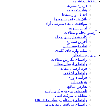
اطلاعات نشریه
درباره نشریه
هیات تحریریه
اهداف و زمینه‌ها
بانک ها و نمایه نامه ها
موافقت نامه دسترسی آزاد
اخبار نشریه
آرشیو مجله و مقالات
کلیه شماره‌های مجله
آخرین شماره
نمایه نویسندگان
نمایه واژه های کلیدی
برای نویسندگان
راهنمای نگارش مقالات
راهنمای ارسال مقاله
فرم ارسال مقاله
راهنمای اخلاقی
فرآیند داوری
هزینه چاپ
تعارض منافع
نامه همراه و فرم کپی رایت
مقابله با سرقت ادبی
راهنمای ثبت نام در سایت ORCID
راهنمای دریافت نامه پذیرش