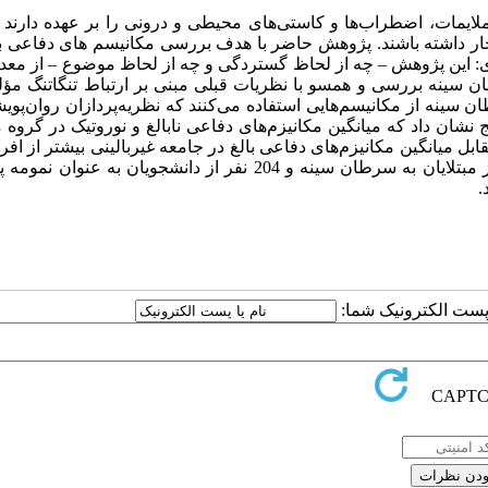
لایمات، اضطراب‌ها و کاستی‌های محیطی و درونی را بر عهده دارند
ار داشته باشند. پژوهش حاضر با هدف بررسی مکانیسم های دفاعی بی
ری: این پژوهش – چه از لحاظ گستردگی و چه از لحاظ موضوع – از معد
ان سینه بررسی و همسو با نظریات قبلی مبنی بر ارتباط تنگاتنگ مؤل
 سینه از مکانیسم‌هایی استفاده می‌کنند که نظریه‌پردازان روان‌پویش
ج نشان داد که میانگین مکانیزم‌های دفاعی نابالغ و نوروتیک در گروه مب
 میانگین مکانیزم‌های دفاعی بالغ در جامعه غیربالینی بیشتر از افراد
به سرطان‌سینه بوده است. مواد و روش‌ها: در این پژوهش 246 نفر از مبتلایان به سرطان سینه و 204 نفر از دانشجویان 
ا پست الکترونیک شما: