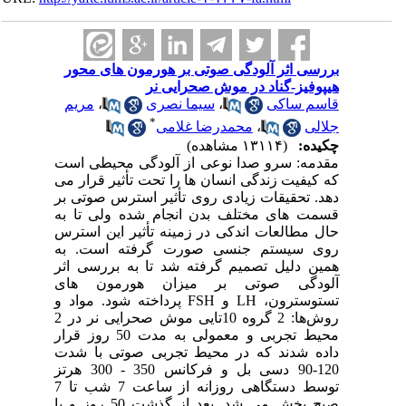
بررسی اثر آلودگی صوتی بر هورمون های محور
هیپوفیز-گناد در موش صحرایی نر
قاسم ساکی
،
سیما نصری
،
مریم
*
جلالی
،
محمدرضا غلامی
چکیده:
(۱۳۱۱۴ مشاهده)
مقدمه: سرو صدا نوعی از آلودگی محیطی است
که کیفیت زندگی انسان ها را تحت تأثیر قرار می
دهد. تحقیقات زیادی روی تأثیر استرس صوتی بر
قسمت های مختلف بدن انجام شده ولی تا به
حال مطالعات اندکی در زمینه تأثیر این استرس
روی سیستم جنسی صورت گرفته است. به
همین دلیل تصمیم گرفته شد تا به بررسی اثر
آلودگی صوتی بر میزان هورمون های
تستوسترون، LH و FSH پرداخته شود. مواد و
روش‌ها: 2 گروه 10تایی موش صحرایی نر در 2
محیط تجربی و معمولی به مدت 50 روز قرار
داده شدند که در محیط تجربی صوتی با شدت
120-90 دسی بل و فرکانس 350 - 300 هرتز
توسط دستگاهی روزانه از ساعت 7 شب تا 7
صبح پخش می شد. بعد از گذشت 50 روز و با