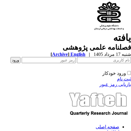
افته
صلنامه علمی پژوهشی
1 مرداد 1405
|
English
]
Archive
[
ورود خودکار
ت نام
زیابی رمز عبور
صفحه اصلی