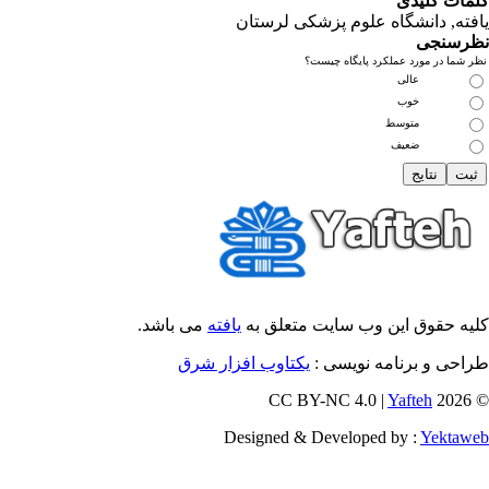
مات کلیدی
فته
, دانشگاه علوم پزشکی لرستان
رسنجی
 شما در مورد عملکرد پایگاه چیست؟
عالی
خوب
متوسط
ضعیف
یه حقوق این وب سایت متعلق به
یافته
می باشد.
احی و برنامه نویسی :
یکتاوب افزار شرق
Yafteh
© 202
Designed & Developed by :
Yektaw