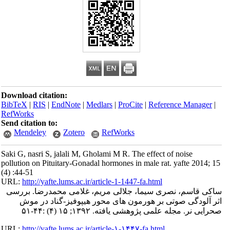
Download citation:
BibTeX
|
RIS
|
EndNote
|
Medlars
|
ProCite
|
Reference Manager
|
RefWorks
Send citation to:
Mendeley
Zotero
RefWorks
Saki G, nasri S, jalali M, Gholami M R. The effect of noise
pollution on Pituitary-Gonadal hormones in male rat. yafte 2014; 15
(4) :44-51
URL:
http://yafte.lums.ac.ir/article-1-1447-fa.html
ساکی قاسم، نصری سیما، جلالی مریم، غلامی محمدرضا. بررسی
اثر آلودگی صوتی بر هورمون های محور هیپوفیز-گناد در موش
صحرایی نر. مجله علمی پژوهشی یافته. ۱۳۹۲; ۱۵ (۴) :۴۴-۵۱
URL:
http://yafte.lums.ac.ir/article-۱-۱۴۴۷-fa.html