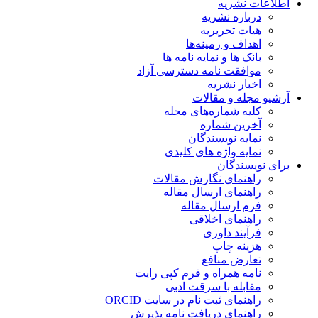
اطلاعات نشریه
درباره نشریه
هیات تحریریه
اهداف و زمینه‌ها
بانک ها و نمایه نامه ها
موافقت نامه دسترسی آزاد
اخبار نشریه
آرشیو مجله و مقالات
کلیه شماره‌های مجله
آخرین شماره
نمایه نویسندگان
نمایه واژه های کلیدی
برای نویسندگان
راهنمای نگارش مقالات
راهنمای ارسال مقاله
فرم ارسال مقاله
راهنمای اخلاقی
فرآیند داوری
هزینه چاپ
تعارض منافع
نامه همراه و فرم کپی رایت
مقابله با سرقت ادبی
راهنمای ثبت نام در سایت ORCID
راهنمای دریافت نامه پذیرش