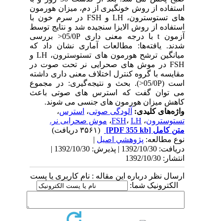
استفاده از روش خونگیری از دم، میزان هورمون
های تستوسترون، LH و FSH در سرم خون با
استفاده از روش الایزا سنجیده شد و نتایج توسط
آزمون t با درجه معنی داری 05/0P< بررسی
شدند. یافته‌ها: مطالعات آماری نشان داد که
میانگین ترشح هورمون های تستوسترون، LH و
FSH در موش های صحرایی نر تحت صوت در
مقایسه با گروه کنترل اختلاف معنی داری داشته
است (05/0P<). بحث و نتیجه‌گیری: در مجموع
می توان گفت که استرس های صوتی باعث
کاهش میزان هورمون های جنسی می شوند.
واژه‌های کلیدی:
آلودگی صوتی
،
استرس
،
تستوسترون
،
LH
،
FSH
،
موش صحرایی نر.
متن کامل
[PDF 355 kb]
(۳۵۶۱ دریافت)
نوع مطالعه:
پژوهشي اصیل
|
دریافت: 1392/10/30 | پذیرش: 1392/10/30 |
انتشار: 1392/10/30
ارسال نظر درباره این مقاله : نام کاربری یا پست
الکترونیک شما: