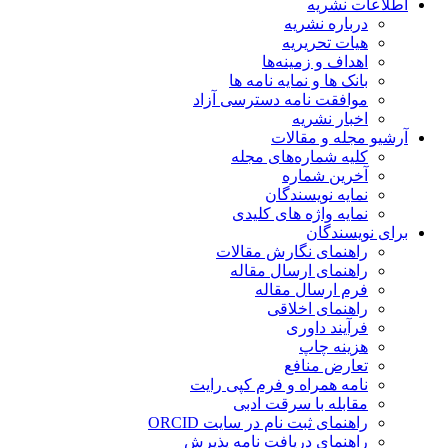
اطلاعات نشریه
درباره نشریه
هیات تحریریه
اهداف و زمینه‌ها
بانک ها و نمایه نامه ها
موافقت نامه دسترسی آزاد
اخبار نشریه
آرشیو مجله و مقالات
کلیه شماره‌های مجله
آخرین شماره
نمایه نویسندگان
نمایه واژه های کلیدی
برای نویسندگان
راهنمای نگارش مقالات
راهنمای ارسال مقاله
فرم ارسال مقاله
راهنمای اخلاقی
فرآیند داوری
هزینه چاپ
تعارض منافع
نامه همراه و فرم کپی رایت
مقابله با سرقت ادبی
راهنمای ثبت نام در سایت ORCID
راهنمای دریافت نامه پذیرش