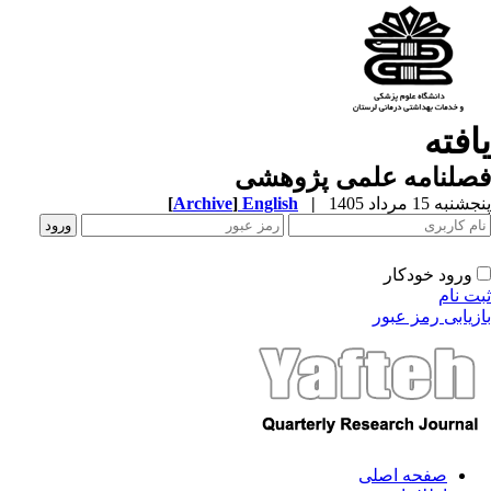
افته
صلنامه علمی پژوهشی
به 15 مرداد 1405
|
English
]
Archive
[
ورود خودکار
ت نام
زیابی رمز عبور
صفحه اصلی