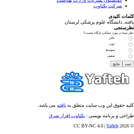
کمیسیون نشریات وزارت بهداشت
شرکت یکتاوب
مات کلیدی
فته
, دانشگاه علوم پزشکی لرستان
رسنجی
 شما در مورد عملکرد پایگاه چیست؟
عالی
خوب
متوسط
ضعیف
یه حقوق این وب سایت متعلق به
یافته
می باشد.
احی و برنامه نویسی :
یکتاوب افزار شرق
Yafteh
© 202