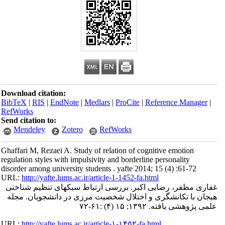
Download citation:
BibTeX
|
RIS
|
EndNote
|
Medlars
|
ProCite
|
Reference Manager
|
RefWorks
Send citation to:
Mendeley
Zotero
RefWorks
Ghaffari M, Rezaei A. Study of relation of cognitive emotion
regulation styles with impulsivity and borderline personality
disorder among university students . yafte 2014; 15 (4) :61-72
URL:
http://yafte.lums.ac.ir/article-1-1452-fa.html
غفاری مظفر، رضایی اکبر. بررسی ارتباط سبک‏های تنظیم شناختی
هیجان با تکانشگری و اختلال شخصیت مرزی در دانشجویان. مجله
علمی پژوهشی یافته. ۱۳۹۲; ۱۵ (۴) :۶۱-۷۲
URL:
http://yafte.lums.ac.ir/article-۱-۱۴۵۲-fa.html