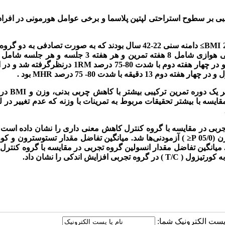
بی بر سطوح استراحتی لپتین پلاسما و برخی عوامل هورمونی در افراد
BMI≥
دامنه سنی 22-42 سال بودند که به صورت تصادفی به دو گر
 چهار هفته دوم با شدت 80-75 درصد
1RM
ر چهار هفته دوم 13 دقیقه با
شدت 80- 75 درصد
MHR
بود
.
 یک دوره تمرین ترکیبی بیشتر با کاهش چربی بدنی، وزن و
BMI
در 
قایسه با بیشتر تحقیقات
مربوط به تمرینات با وزنه که عدم تغییر در لپ
جربی در مقایسه با گروه کنترل کاهش معنی داری را نشان داده است (48/0
(05/0
P≤
) آزمودنی‌ها شد. میانگین تفاضل مقدار تستوسترون و کو
میانگین تفاضل مقدار انسولین گروه تجربی در مقایسه با گروه کنتر
 کورتیزول (
T/C
) در گروه تجربی افزایش اندکی را نشان داد.
ا پست الکترونیک شما: