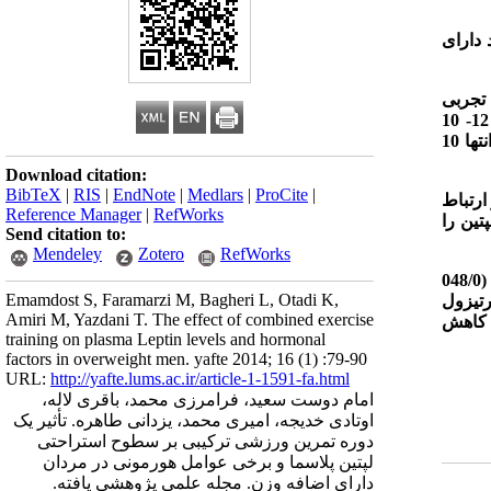
 دارای
وه تجربی
برنامه تمرین ترکیبی مقاومتی هوازی شامل 8 هفته تمرین و هر هفته 3 جلسه و هر جلسه شامل 12- 10
درنظرگرفته شد و در انتها 10
Download citation:
BibTeX
|
RIS
|
EndNote
|
Medlars
|
ProCite
|
ارتباط
Reference Manager
|
RefWorks
تین را
Send citation to:
Mendeley
Zotero
RefWorks
0
Emamdost S, Faramarzi M, Bagheri L, Otadi K,
رتیزول
Amiri M, Yazdani T. The effect of combined exercise
ل کاهش
training on plasma Leptin levels and hormonal
factors in overweight men. yafte 2014; 16 (1) :79-90
URL:
http://yafte.lums.ac.ir/article-1-1591-fa.html
امام دوست سعید، فرامرزی محمد، باقری لاله،
اوتادی خدیجه، امیری محمد، یزدانی طاهره. تأثیر یک
دوره تمرین ورزشی ترکیبی بر سطوح استراحتی
لپتین پلاسما و برخی عوامل هورمونی در مردان
دارای اضافه وزن. مجله علمی پژوهشی یافته.