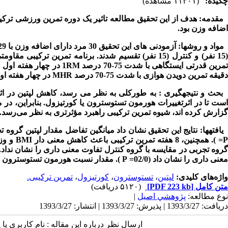
چکیده:
(۱۱۳۰۱ مشاهده)
مقدمه:
هدف از این تحقیق مطالعه تاثیر یک دوره تمرین ورزشی ترکی
اضافه وزن بود.
مواد و روش­ها:
آزمودنی های این تحقیق 30 مرد دارای اضافه وزن با 29
15 نفر) و کنترل (15 نفر) تقسیم شدند.
مرین قدرتی ایستگاهی با شدت 75-70 درصد
1RM
در چهار هفته اول و در
دقیقه تمرین دویدن هوازی با شدت 75-70 درصد
MHR
در چهار هفته اول و د
بحث و نتیجه­گیری
:
به طورکلی به نظر می رسد، کاهش لپتین در اثر
ست
تا در اثرتغییرات هورمون تستوسترون یا کورتیزول. بنابراین،
در م
گزارش کرده اند،
شیوه تمرین ترکیبی راهبرد مؤثرتری به نظر می‌رسد.
یافته­ها:
نتایج این تحقیق نشان داد میانگین تفاضل مقدار لپتین گروه ت
P
). همچنین، 8 هفته تمرین ترکیبی باعث کاهش معنی دار
BMI
و وزن 
روه تجربی در مقایسه با گروه کنترل تفاوت معنی داری را نشان نداد.
معنی داری را نشان داد
(02/0=
P
).
مقدار نسبت هورمون تستوسترون به
واژه‌های کلیدی:
لپتین
،
تستوسترون
،
کورتیزول
،
تمرین ترکیبی.
متن کامل
[PDF 223 kb]
(۵۱۲۰ دریافت)
نوع مطالعه:
پژوهشي اصیل
|
دریافت: 1393/3/27 | پذیرش: 1393/3/27 | انتشار: 1393/3/27
ارسال نظر درباره این مقاله : نام کاربری ی