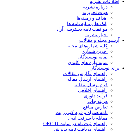
اطلاعات نشریه
درباره نشریه
هیات تحریریه
اهداف و زمینه‌ها
بانک ها و نمایه نامه ها
موافقت نامه دسترسی آزاد
اخبار نشریه
آرشیو مجله و مقالات
کلیه شماره‌های مجله
آخرین شماره
نمایه نویسندگان
نمایه واژه های کلیدی
برای نویسندگان
راهنمای نگارش مقالات
راهنمای ارسال مقاله
فرم ارسال مقاله
راهنمای اخلاقی
فرآیند داوری
هزینه چاپ
تعارض منافع
نامه همراه و فرم کپی رایت
مقابله با سرقت ادبی
راهنمای ثبت نام در سایت ORCID
راهنمای دریافت نامه پذیرش