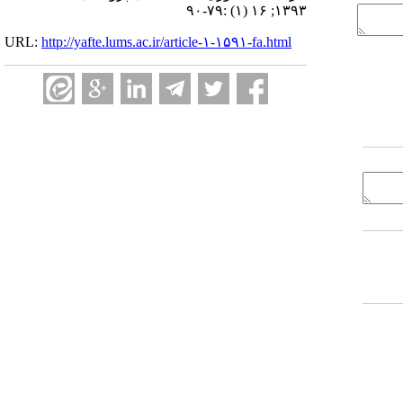
۱۳۹۳; ۱۶ (۱) :۷۹-۹۰
URL:
http://yafte.lums.ac.ir/article-۱-۱۵۹۱-fa.html