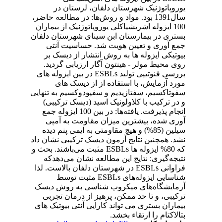
یوروپاتوژنیک شهرستان دلفان، لرستان در
سال1391 بود. مواد و روش‌ها: در مطالعه حاضر،
100 ایزوله اشریشیاکلی یوروپاتوژنیک از بیماران
بستری در بیمارستان ابن سینای شهرستان دلفان
جمع آوری و تعیین هویت شد. حساسیت آنتی
بیوتیکی ایزوله ها به روش انتشار از دیسک بر
روی محیط مولر - هینتون آگار ارزیابی گردید.
بررسی فنوتیپی تولید ESBLs در بین ایزوله های
مورد آزمایش، با استفاده از از دیسک های
سفوتاکسیم، سفتازیدیم و سفپودوکسیم به تنهایی
و در ترکیب با کلاولونیک اسید (دیسک ترکیبی)
انجام پذیرفت. یافته‌ها: در بین 100 ایزوله جمع
آوری شده، بیشترین میزان مقاومت به آمپی
سیلین (85%) و هیچ مقاومتی به ایمی پنم دیده
نشد. همچنین نتایج آزمون دیسک ترکیبی نشان داد
که 80% ایزوله ها ESBLs مثبت می‌باشند. بحث و
نتیجه‌گیری: نتایج این مطالعه نشان می‌دهدکه
فراوانی ESBLs در شهرستان دلفان بالاست. لذا
شناسایی ایزوله‌های ESBLs مثبت توسط
آزمایشگاه‌های میکروب شناسی به روش دیسک
ترکیبی، و تا حد ممکن، پرهیز از درمان تجربی
بیماران بستری می تواند کارایی آنتی بیوتیک های
بتالاکتام را ارتقاء بخشد.