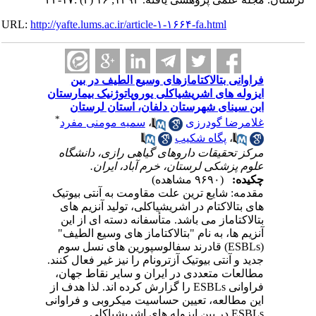
URL:
http://yafte.lums.ac.ir/article-۱-۱۶۶۴-fa.html
فراوانی بتالاکتامازهای وسیع الطیف در بین
ایزوله های اشریشیاکلی یوروپاتوژنیک بیمارستان
ابن سینای شهرستان دلفان، استان لرستان
*
غلامرضا گودرزی
،
سمیه مومنی مفرد
،
پگاه شکیب
مرکز تحقیقات داروهای گیاهی رازی، دانشگاه
علوم پزشکی لرستان، خرم آباد، ایران.
چکیده:
(۹۶۹۰ مشاهده)
مقدمه: شایع ترین علت مقاومت به آنتی بیوتیک
های بتالاکتام در اشریشیاکلی، تولید آنزیم های
بتالاکتاماز می باشد. متأسفانه دسته ای از این
آنزیم ها، به نام "بتالاکتاماز های وسیع الطیف"
(ESBLs) قادرند سفالوسپورین های نسل سوم
جدید و آنتی بیوتیک آزترونام را نیز غیر فعال کنند.
مطالعات متعددی در ایران و سایر نقاط جهان،
فراوانی ESBLs را گزارش کرده اند. لذا هدف از
این مطالعه، تعیین حساسیت میکروبی و فراوانی
ESBLs در بین ایزوله های اشریشیاکلی