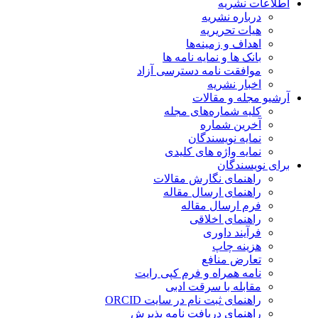
اطلاعات نشریه
درباره نشریه
هیات تحریریه
اهداف و زمینه‌ها
بانک ها و نمایه نامه ها
موافقت نامه دسترسی آزاد
اخبار نشریه
آرشیو مجله و مقالات
کلیه شماره‌های مجله
آخرین شماره
نمایه نویسندگان
نمایه واژه های کلیدی
برای نویسندگان
راهنمای نگارش مقالات
راهنمای ارسال مقاله
فرم ارسال مقاله
راهنمای اخلاقی
فرآیند داوری
هزینه چاپ
تعارض منافع
نامه همراه و فرم کپی رایت
مقابله با سرقت ادبی
راهنمای ثبت نام در سایت ORCID
راهنمای دریافت نامه پذیرش