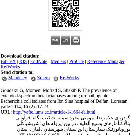
Download citation:
BibTeX
|
RIS
|
EndNote
|
Medlars
|
ProCite
|
Reference Manager
|
RefWorks
Send citation to:
Mendeley
Zotero
RefWorks
Goudarzi G, Momeni Mofrad S, Shakib P. The prevalence of
extended-spectrum betalactamases among uropathogenic
Escherichia coli isolates from Ibn Sina hospital of Delfan, Lorestan.
yafte 2014; 16 (2) :17-23
URL:
http://yafte.lums.ac.ir/article-1-1664-fa.html
گودرزی غلامرضا، مومنی مفرد سمیه، شکیب پگاه. فراوانی
بتالاکتامازهای وسیع الطیف در بین ایزوله های اشریشیاکلی
یوروپاتوژنیک بیمارستان ابن سینای شهرستان دلفان، استان
لرستان. مجله علمی پژوهشی یافته. ۱۳۹۳; ۱۶ (۲) :۱۷-۲۳