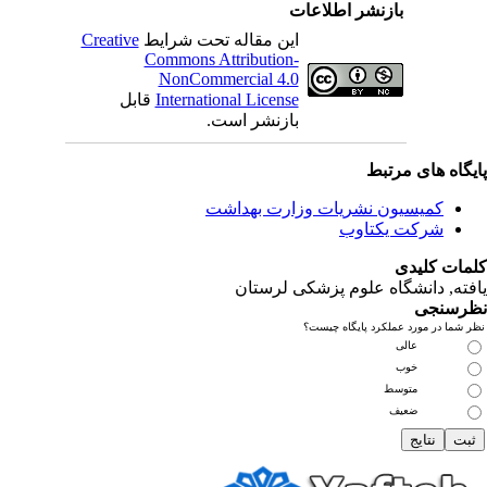
بازنشر اطلاعات
این مقاله تحت شرایط
Creative
Commons Attribution-
NonCommercial 4.0
International License
قابل
بازنشر است.
یگاه های مرتبط
کمیسیون نشریات وزارت بهداشت
شرکت یکتاوب
مات کلیدی
فته
, دانشگاه علوم پزشکی لرستان
رسنجی
 شما در مورد عملکرد پایگاه چیست؟
عالی
خوب
متوسط
ضعیف