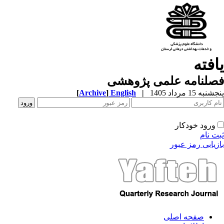
افته
صلنامه علمی پژوهشی
به 15 مرداد 1405
|
English
]
Archive
[
ورود خودکار
ت نام
زیابی رمز عبور
صفحه اصلی