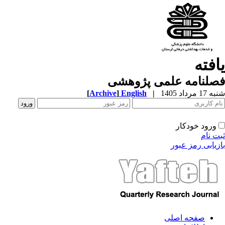
افته
صلنامه علمی پژوهشی
1 مرداد 1405
|
English
]
Archive
[
ورود خودکار
ت نام
زیابی رمز عبور
صفحه اصلی