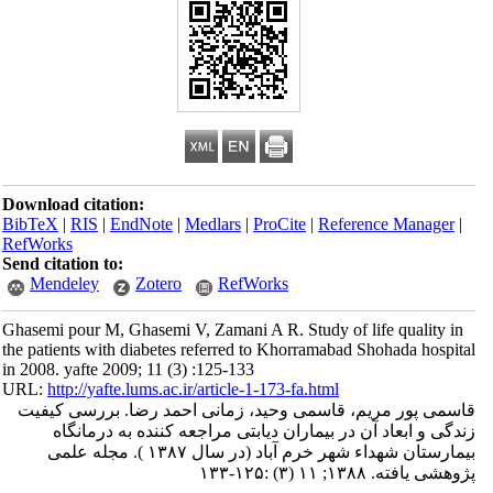
Download citation:
BibTeX
|
RIS
|
EndNote
|
Medlars
|
ProCite
|
Reference Manager
|
RefWorks
Send citation to:
Mendeley
Zotero
RefWorks
Ghasemi pour M, Ghasemi V, Zamani A R. Study of life quality in
the patients with diabetes referred to Khorramabad Shohada hospital
in 2008. yafte 2009; 11 (3) :125-133
URL:
http://yafte.lums.ac.ir/article-1-173-fa.html
قاسمی پور مریم، قاسمی وحید، زمانی احمد رضا. بررسی کیفیت
زندگی و ابعاد آن در بیماران دیابتی مراجعه کننده به درمانگاه
بیمارستان شهداء شهر خرم آباد (در سال ۱۳۸۷ ). مجله علمی
پژوهشی یافته. ۱۳۸۸; ۱۱ (۳) :۱۲۵-۱۳۳