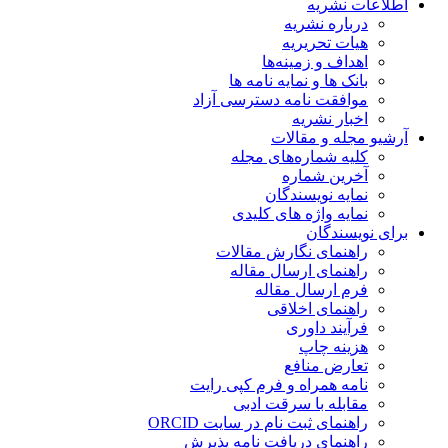
اطلاعات نشریه
درباره نشریه
هیات تحریریه
اهداف و زمینه‌ها
بانک ها و نمایه نامه ها
موافقت نامه دسترسی آزاد
اخبار نشریه
آرشیو مجله و مقالات
کلیه شماره‌های مجله
آخرین شماره
نمایه نویسندگان
نمایه واژه های کلیدی
برای نویسندگان
راهنمای نگارش مقالات
راهنمای ارسال مقاله
فرم ارسال مقاله
راهنمای اخلاقی
فرآیند داوری
هزینه چاپ
تعارض منافع
نامه همراه و فرم کپی رایت
مقابله با سرقت ادبی
راهنمای ثبت نام در سایت ORCID
راهنمای دریافت نامه پذیرش