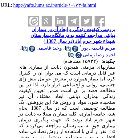
URL:
http://yafte.lums.ac.ir/article-۱-۱۷۳-fa.html
بررسی کیفیت زندگی و ابعاد آن در بیماران
دیابتی مراجعه کننده به درمانگاه بیمارستان
شهداء شهر خرم آباد (در سال 1387 )
*
مریم قاسمی پور
،
وحید قاسمی
،
احمد رضا زمانی
چکیده:
(۱۵۷۳۲ مشاهده)
بیماریهای مزمنی همچون دیابت از بیماری های
غیر قابل درمانی است که می توان آن را کنترل
کرد، اما بیمار همواره در معرض عوامل تنش زای
جسمی، روانی و اجتماعی قرار دارد، لذا در این
مطالعه قصد بر آن است ضمن تعیین کیفیت
زندگی بیماران دیابتی، ابعاد مختلف آن نیز
سنجیده شود. مواد و روش ها: این پژوهش، یک
مطالعه توصیفی است که در سال 1387 انجام
شد، جامعه آماری، کلیه بیماران مبتلا به دیابت در
شهر خرم آباد بودند که جهت پیگیری درمان
بیماری خود به بیمارستان مراجعه می‌کردند که
150 نفر از آنان با استفاده از روش تصادفی ساده
انتخاب و به پرسشنامه مشتمل بر دو بخش