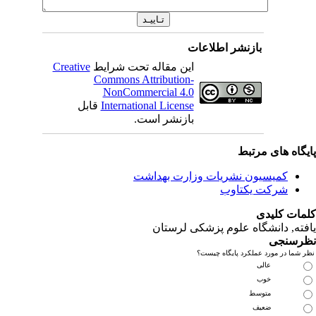
بازنشر اطلاعات
این مقاله تحت شرایط
Creative
Commons Attribution-
NonCommercial 4.0
International License
قابل
بازنشر است.
یگاه های مرتبط
کمیسیون نشریات وزارت بهداشت
شرکت یکتاوب
مات کلیدی
فته
, دانشگاه علوم پزشکی لرستان
رسنجی
 شما در مورد عملکرد پایگاه چیست؟
عالی
خوب
متوسط
ضعیف