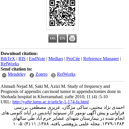
Download citation:
BibTeX
|
RIS
|
EndNote
|
Medlars
|
ProCite
|
Reference Manager
|
RefWorks
Send citation to:
Mendeley
Zotero
RefWorks
Ahmadi Nejad M, Saki M, Azizi M. Study of frequency and
Prognosis of appendix carcinoid tumor in appendoctomies done in
Shohada hospital in Khorramabad. yafte 2010; 11 (4) :5-10
URL:
http://yafte.lums.ac.ir/article-1-174-fa.html
احمدی ن‍ژاد مجتبی، ساکی مژگان، عزیزی مصطفی. بررسی
فراوانی و پیش آگهی تومور کار سینوئید آپاندیس در آپاند کتومی های
انجام شده در بیمارستان شهدای عشایر خرم آباد طی سالهای
۱۳۸۴-۱۳۷۹. مجله علمی پژوهشی یافته. ۱۳۸۸; ۱۱ (۴) :۵-۱۰