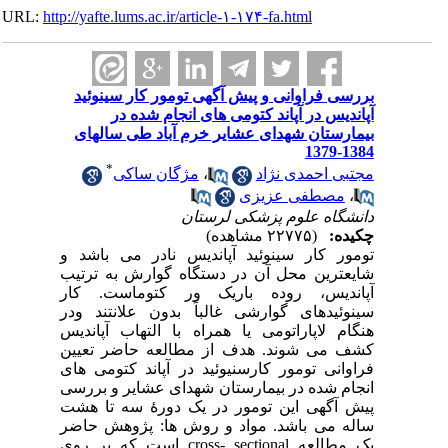
URL:
http://yafte.lums.ac.ir/article-۱-۱۷۴-fa.html
بررسی فراوانی و پیش آگهی تومور کار سینوئید
آپاندیس در آپاند کتومی های انجام شده در
بیمارستان شهدای عشایر خرم آباد طی سالهای
1384-1379
*
مجتبی احمدی ن‍ژاد
،
مژگان ساکی
،
مصطفی عزیزی
دانشگاه علوم پزشکی لرستان
چکیده:
(۲۲۷۷۵ مشاهده)
تومور کار سینوئید آپاندیس نادر می باشد و
شایعترین محل آن در دستگاه گوارش به ترتیب
آپاندیس، روده باریک ور کتوماست. کار
سینوئیدهای گوارشی غالباً بدون علانتند ودر
هنگام لاپاراتومی یا همراه با التهاب آپاندیس
کشف می شوند. هدف از مطالعه حاضر تعیین
فراوانی تومور کارسنیوئید در آپاند کتومی های
انجام شده در بیمارستان شهدای عشایر و بررسی
پیش آگهی این تومور در یک دورۀ سه تا هشت
ساله می باشد. مواد و روش ها: پژوهش حاضر
یک مطالعه cross- sectional است که بر روی