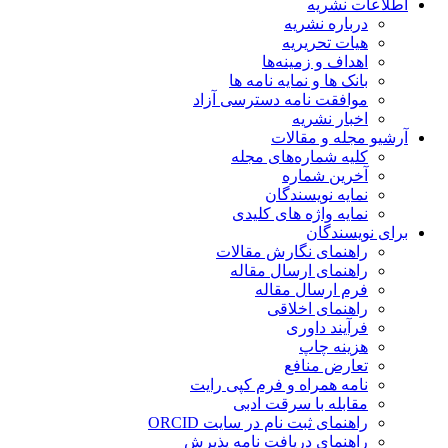
اطلاعات نشریه
درباره نشریه
هیات تحریریه
اهداف و زمینه‌ها
بانک ها و نمایه نامه ها
موافقت نامه دسترسی آزاد
اخبار نشریه
آرشیو مجله و مقالات
کلیه شماره‌های مجله
آخرین شماره
نمایه نویسندگان
نمایه واژه های کلیدی
برای نویسندگان
راهنمای نگارش مقالات
راهنمای ارسال مقاله
فرم ارسال مقاله
راهنمای اخلاقی
فرآیند داوری
هزینه چاپ
تعارض منافع
نامه همراه و فرم کپی رایت
مقابله با سرقت ادبی
راهنمای ثبت نام در سایت ORCID
راهنمای دریافت نامه پذیرش