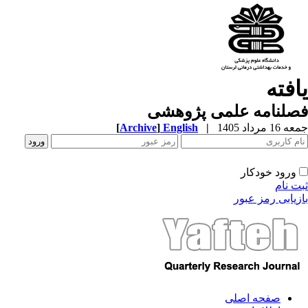
افته
صلنامه علمی پژوهشی
1 مرداد 1405
|
English
]
Archive
[
ورود خودکار
ت نام
زیابی رمز عبور
صفحه اصلی