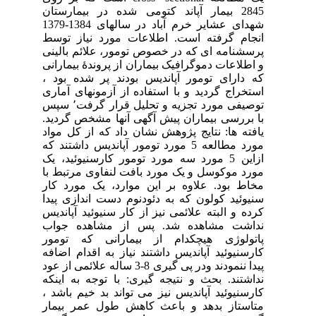
2845 بیمار آپاند کتومی شده در بیمارستان
شهدای عشایر خرم آباد در سالهای 1384-1379
انجام گرفته است. اطلاعات مورد نیاز توسط
پرسشنامه ای که در خصوص تومور، علائم بالینی
و اطلاعات دموگرافیک بیماران از پروندۀ بیمارانی
که دارای تومور آپاندیس بودند پر شده بود ،
استخراج گردید و با استفاده از آزمونهای آماری
توصیفی مورد تجزیه و تحلیل قرار گرفت٬ سپس
با بررسی بیماران پیش آگهی آنها مشخص گردید.
یافته ها: نتایج پژوهش نشان داد که از کل مواد
مورد مطالعه 5 مورد تومور آپاندیس داشتند که
ازاین 5 مورد سه مورد تومور کارسنیوئید، یک
مورد موکوسل و یک مورد بافت لنفاوی مرتبط با
مخاط بود. علاوه بر این موارد، یک مورد کار
سنیوئید کولون که به دئودنوم دست اندازی پیدا
کرده و البته علائمی نیز از کار سنیوئید آپاندیس
نداشت مشاهده شد. پس از مشاهده جواب
پاتولوژی هیچکدام از بیمارانی که تومور
کارسنیوئید آپاندیس داشتند نیاز به اقدام اضافه
پیدا ننمودند ودر پی گیری 8-3 ساله علائمی از عود
نداشتند. بحث و نتیجه گیری: با توجه به اینکه
کارسنیوئید آپاندیس نیز می تواند بد خیم باشد ،
متاستاز بدهد و باعث کاهش طول عمر بیمار