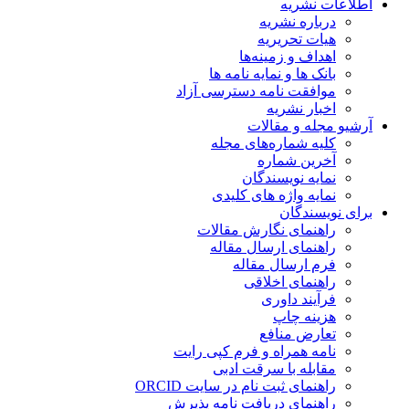
اطلاعات نشریه
درباره نشریه
هیات تحریریه
اهداف و زمینه‌ها
بانک ها و نمایه نامه ها
موافقت نامه دسترسی آزاد
اخبار نشریه
آرشیو مجله و مقالات
کلیه شماره‌های مجله
آخرین شماره
نمایه نویسندگان
نمایه واژه های کلیدی
برای نویسندگان
راهنمای نگارش مقالات
راهنمای ارسال مقاله
فرم ارسال مقاله
راهنمای اخلاقی
فرآیند داوری
هزینه چاپ
تعارض منافع
نامه همراه و فرم کپی رایت
مقابله با سرقت ادبی
راهنمای ثبت نام در سایت ORCID
راهنمای دریافت نامه پذیرش