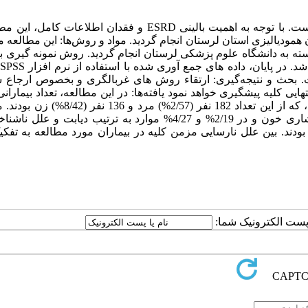
مقدمه: شیوع نارسایی انتهایی کلیه (ESRD) در دنیا در حال افزایش است. با توجه به اهمیت بالینی ESRD و فقدان اطلاع
ن همودیالیزی استان لرستان انجام گردید. مواد و روش‌ها: این مطالعه
سال 1391 در مراکز همودیالیز وابسته به دانشگاه علوم پزشکی لرستان انجام گردید. روش نمونه گی
. بحث و نتیجه‌گیری: ارتقاء روش های غربالگری و بخصوص ارجاع س
یی کلیه پیشگیری خواهد نمود یافته‌ها: در این مطالعه، تعداد بیمارانی
علت نارسایی مزمن کلیه تحت همودیالیز قرار می‌گرفتند 318 نفر بود، که از این تعداد 182 نفر (/57
سنی بیماران 4/16±2/53 سال بود. علت نارسایی کلیه در 1/38% پرفشاری خون و در 2/19% و 4/27% موارد به ترتیب دیابت 
97/5 بیماران مبتلا به یکی از عفونتهای ویروسی هپاتیتC، B یاHIV بودند. بین علل نارسایی مزمن کلیه در بیماران مورد مطالعه 
ا پست الکترونیک شما: