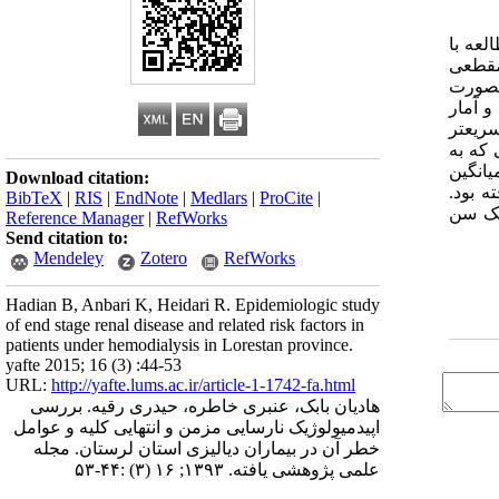
ات کامل، این مطالعه با
 مقطعی
ری بصورت
سرشماری بود. اطلاعات بیماران با استفاده از پرسشنامه جمع آوری شد. در پایان، داده های جمع آوری شده با استفاده از نرم افزار SPSS و آمار
ریعتر
 که به
2%) مرد و 136 نفر (8/42%) زن بودند. میانگین
Download citation:
و علل ناشناخته بود.
BibTeX
|
RIS
|
EndNote
|
Medlars
|
ProCite
|
به تفکیک سن
Reference Manager
|
RefWorks
Send citation to:
Mendeley
Zotero
RefWorks
Hadian B, Anbari K, Heidari R. Epidemiologic study
of end stage renal disease and related risk factors in
patients under hemodialysis in Lorestan province.
yafte 2015; 16 (3) :44-53
URL:
http://yafte.lums.ac.ir/article-1-1742-fa.html
هادیان بابک، عنبری خاطره، حیدری رقیه. بررسی
اپیدمیولوژیک نارسایی مزمن و انتهایی کلیه و عوامل
خطر آن در بیماران دیالیزی استان لرستان. مجله
علمی پژوهشی یافته. ۱۳۹۳; ۱۶ (۳) :۴۴-۵۳