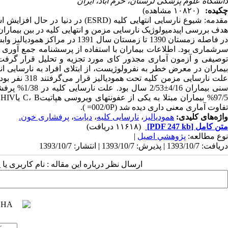
دانشگاه علوم پزشکی لرستان، خرم آباد، ایران
چکیده:
(۱۰۸۲۰ مشاهده)
هدف بررسی اپیدمیولوژیک نارسایی مزمن و انتهایی کلیه در بین بیمارا
در فاصله زمستان 1390 تا زمستان 
توصیفی و آزمون آماری مجذور کای مورد تجزیه و تحلیل قرار گرفت
بیماران در معرض خطر به نفرولوژیست، از ابتلای افراد به نارسایی انتها
%
تفاوت آماری معنی داری دیده شد (002/0P= ).
واژه‌های کلیدی:
همودیالیز
،
نارسایی کلیه
،
دیابت
،
پرفشاری خون.
متن کامل
[PDF 247 kb]
(۱۱۶۱۸ دریافت)
نوع مطالعه:
پژوهشي اصیل
|
دریافت: 1393/10/7 | پذیرش: 1393/10/7 | انتشار: 1393/10/7
ارسال نظر درباره این مقاله : نام کاربری ی