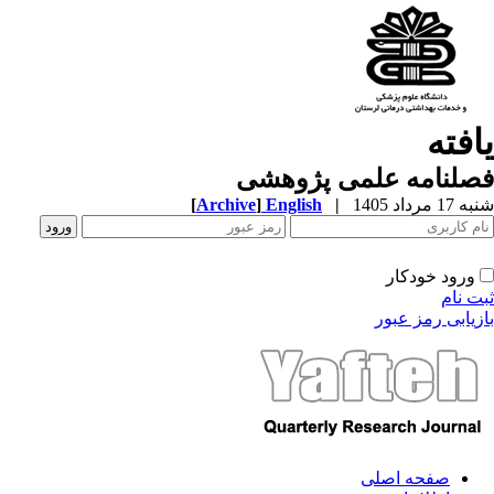
افته
صلنامه علمی پژوهشی
1 مرداد 1405
|
English
]
Archive
[
ورود خودکار
ت نام
زیابی رمز عبور
صفحه اصلی