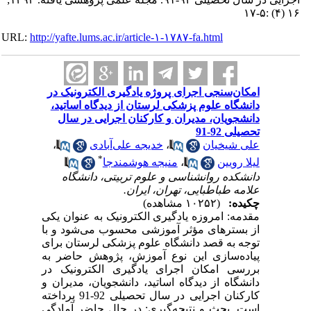
۱۶ (۴) :۵-۱۷
URL:
http://yafte.lums.ac.ir/article-۱-۱۷۸۷-fa.html
امکان‌سنجی اجرای پروژه یادگیری الکترونیک در
دانشگاه علوم پزشکی لرستان از دیدگاه اساتید،
دانشجویان، مدیران و کارکنان اجرایی در سال
تحصیلی 92-91
علی شیخیان
،
خدیجه علی‌آبادی
،
*
لیلا رویین
،
منیجه هوشمندجا
دانشکده روانشناسی و علوم تربیتی، دانشگاه
علامه طباطبایی، تهران، ایران.
چکیده:
(۱۰۲۵۲ مشاهده)
مقدمه: امروزه یادگیری الکترونیک به عنوان یکی
از بسترهای مؤثر آموزشی محسوب می‌شود و با
توجه به قصد دانشگاه علوم پزشکی لرستان برای
پیاده‌سازی این نوع آموزش، پژوهش حاضر به
بررسی امکان اجرای یادگیری الکترونیک در
دانشگاه از دیدگاه اساتید، دانشجویان، مدیران و
کارکنان اجرایی در سال تحصیلی 92-91 پرداخته
است. بحث و نتیجه‌گیری: در حال حاضر آمادگی