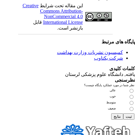
این مقاله تحت شرایط
Creative
Commons Attribution-
NonCommercial 4.0
International License
قابل
بازنشر است.
یگاه های مرتبط
کمیسیون نشریات وزارت بهداشت
شرکت یکتاوب
مات کلیدی
فته
, دانشگاه علوم پزشکی لرستان
رسنجی
 شما در مورد عملکرد پایگاه چیست؟
عالی
خوب
متوسط
ضعیف