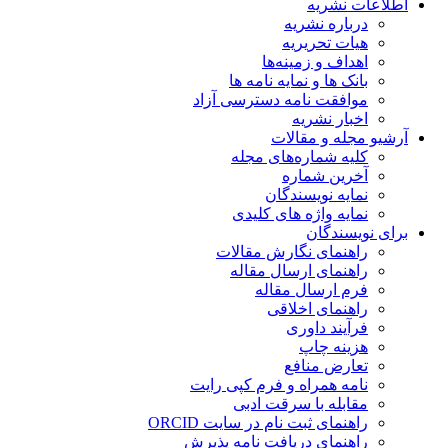
اطلاعات نشریه
درباره نشریه
هیات تحریریه
اهداف و زمینه‌ها
بانک ها و نمایه نامه ها
موافقت نامه دسترسی آزاد
اخبار نشریه
آرشیو مجله و مقالات
کلیه شماره‌های مجله
آخرین شماره
نمایه نویسندگان
نمایه واژه های کلیدی
برای نویسندگان
راهنمای نگارش مقالات
راهنمای ارسال مقاله
فرم ارسال مقاله
راهنمای اخلاقی
فرآیند داوری
هزینه چاپ
تعارض منافع
نامه همراه و فرم کپی رایت
مقابله با سرقت ادبی
راهنمای ثبت نام در سایت ORCID
راهنمای دریافت نامه پذیرش