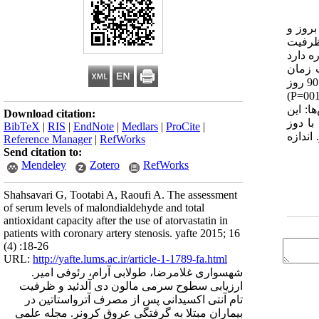
بروز و
ون لیپیدی و ظرفیت
ره دارد
ایش مدت زمان
دریافت آترواستاتین در کاهش دادن استرس اکسیداتیو این بیماران همراه می باشد. یافته‌ها: غلظت سرمی TAC در بیماران با دریافت بیش از 90 روز
آترواستاتین mmol/l 101/0±830/0 در قیاس با گروه بیماران با دریافت کمتر از 6 روز mmol/l 076/0±686/0 بطور معنی داری افزایش دارد (001/0=P)
اهش می یابد (029/0P=). مواد و روش‌ها: این
Download citation:
با دوز
BibTeX
|
RIS
|
EndNote
|
Medlars
|
ProCite
|
 از 6 روز، 27 بیمار با مصرف 6 تا 90 روز و 23 بیمار با مصرف بیش از 90 روز. اندازه
Reference Manager
|
RefWorks
Send citation to:
Mendeley
Zotero
RefWorks
Shahsavari G, Tootabi A, Raoufi A. The assessment
of serum levels of malondialdehyde and total
antioxidant capacity after the use of atorvastatin in
patients with coronary artery stenosis. yafte 2015; 16
(4) :18-26
URL:
http://yafte.lums.ac.ir/article-1-1789-fa.html
شهسواری غلامرضا، طولابی آرام، رئوفی امیر.
ارزیابی سطوح سرمی مالون دی آلدئید و ظرفیت
تام آنتی اکسیدانی پس از مصرف آترواستاتین در
بیماران مبتلا به گرفتگی عروق کرونر. مجله علمی