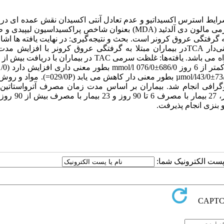
 شرایط استرس اکسیداتیو و عدم تعادل آنتی اکسیدان نقش عمده ای در 
توسعه بیماری آترواسکلروز دارد. هدف این مطالعه ارزیابی سطوح سرمی مالون دی آلدئید (MDA) بعنوان شاخص پراکسیداسی
یماران مبتلا به گرفتگی عروق کرونر است. بحث و نتیجه‌گیری: در نهایت یافته ها اشا
که یک کاهش معنی دار سطوح سرمی MDA بعلاوه یک افزایش معنی‌دار TCAدر بیماران مبتلا به گرفتگی عروق کرونر با افز
درحالیکه سطوح MDA در این بیماران بترتیب µmol/l 112/0±472/0 و µmol/l43/0±73/0 بطور معنی دار ک
ه با آنژیوگرافی انجام شد. بیماران بر اساس مدت زمان مصرف آترواستاتین 
mg/day20 به سه گروه تقسیم شدند: 25 بیمار با مصرف کمتر
ا پست الکترونیک شما: