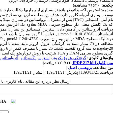
دانشکده پزشکی، دانشگاه علوم پزشکی لرستان، خرم آباد، ایران
چکیده:
(۹۶۶۴ مشاهده)
مقدمه: استرس اکسیداتیو در پاتوژنز بسیاری از بیماریها دخالت دارد.
تام آنتی اکسیدانی (TAC) پس از مصرف آترواستاتین در ب
مطالعه در 75 بیمار مبتلا به گرفتگی عروق کرونر تأیید شد
گیری سطوح سرمی M‏DA و TCA بترتیب با روش تیوباربیتوریک اسید و بنزی انجام پذیرفت.
واژه‌های کلیدی:
گرفتگی عروق کرونر
،
استرس اکسیداتیو
،
آترواستاتین
متن کامل
[PDF 217 kb]
(۱۲۰۷۱ دریافت)
نوع مطالعه:
پژوهشي اصیل
|
دریافت: 1393/11/21 | پذیرش: 1393/11/21 | انتشار: 1393/11/21
ارسال نظر درباره این مقاله : نام کاربری ی