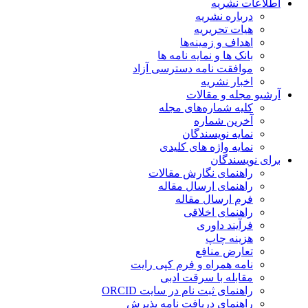
اطلاعات نشریه
درباره نشریه
هیات تحریریه
اهداف و زمینه‌ها
بانک ها و نمایه نامه ها
موافقت نامه دسترسی آزاد
اخبار نشریه
آرشیو مجله و مقالات
کلیه شماره‌های مجله
آخرین شماره
نمایه نویسندگان
نمایه واژه های کلیدی
برای نویسندگان
راهنمای نگارش مقالات
راهنمای ارسال مقاله
فرم ارسال مقاله
راهنمای اخلاقی
فرآیند داوری
هزینه چاپ
تعارض منافع
نامه همراه و فرم کپی رایت
مقابله با سرقت ادبی
راهنمای ثبت نام در سایت ORCID
راهنمای دریافت نامه پذیرش