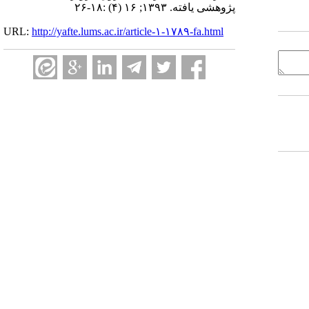
پژوهشی یافته. ۱۳۹۳; ۱۶ (۴) :۱۸-۲۶
URL:
http://yafte.lums.ac.ir/article-۱-۱۷۸۹-fa.html