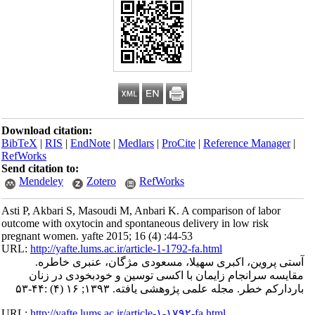
Download citation:
BibTeX
|
RIS
|
EndNote
|
Medlars
|
ProCite
|
Reference Manager
|
RefWorks
Send citation to:
Mendeley
Zotero
RefWorks
Asti P, Akbari S, Masoudi M, Anbari K. A comparison of labor
outcome with oxytocin and spontaneous delivery in low risk
pregnant women. yafte 2015; 16 (4) :44-53
URL:
http://yafte.lums.ac.ir/article-1-1792-fa.html
آستی پروین، اکبری سهیلا، مسعودی مژگان، عنبری خاطره.
مقایسه سرانجام زایمان با اکسی توسین و خودبخودی در زنان
باردارکم خطر. مجله علمی پژوهشی یافته. ۱۳۹۳; ۱۶ (۴) :۴۴-۵۳
URL:
http://yafte.lums.ac.ir/article-۱-۱۷۹۲-fa.html