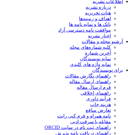
اطلاعات نشریه
درباره نشریه
هیات تحریریه
اهداف و زمینه‌ها
بانک ها و نمایه نامه ها
موافقت نامه دسترسی آزاد
اخبار نشریه
آرشیو مجله و مقالات
کلیه شماره‌های مجله
آخرین شماره
نمایه نویسندگان
نمایه واژه های کلیدی
برای نویسندگان
راهنمای نگارش مقالات
راهنمای ارسال مقاله
فرم ارسال مقاله
راهنمای اخلاقی
فرآیند داوری
هزینه چاپ
تعارض منافع
نامه همراه و فرم کپی رایت
مقابله با سرقت ادبی
راهنمای ثبت نام در سایت ORCID
راهنمای دریافت نامه پذیرش