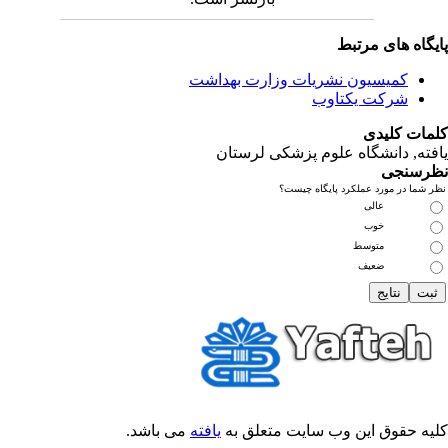
یگاه های مرتبط
کمیسیون نشریات وزارت بهداشت
شرکت یکتاوب
مات کلیدی
فته
, دانشگاه علوم پزشکی لرستان
رسنجی
 شما در مورد عملکرد پایگاه چیست؟
عالی
خوب
متوسط
ضعیف
یه حقوق این وب سایت متعلق به
یافته
می باشد.