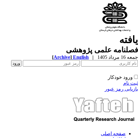
افته
صلنامه علمی پژوهشی
1 مرداد 1405
|
English
]
Archive
[
ورود خودکار
ت نام
زیابی رمز عبور
صفحه اصلی