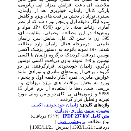
ملاحظه ای باعث افزایش میزان اپی زیاتومی،
پارگی کانال زایمان، خونریزی بعد از زایمان،
بستری نوزاد در بخش مراقبت های ویژه و کاهش
نمره آپگار دقیقه اول و پنجم نوزاد شد که از نظر
آماری ارتباط معنی دار بود (05/0 ˂P). مواد و
روش‌ها: در این مطالعه توصیفی- مقایسه ای،
395 زن با جنین تک قل، نمایش سر، زایمان
طبیعی ، درمرحله فعال زایمان وارد مطالعه
شدند. 197 نمونه باتوجه به دستور پزشک اکسی
توسین دریافت کردندکه درگروه زایمان با اکسی
توسین و 198 نمونه بدون دریافت اکسی توسین
درگروه زایمان خودبخودی قرارگرفتند. در دو
گروه ، برخی از پیامدهای مادری و نوزادی مانند
عوارض مادری، نمره آپگار دقیقه اول و پنجم ،
ورود به بخش مراقبت های ویژه نوزادان و...
بررسی شد.داده‌ها با استفاده از نرم افزار 15
SPSS و آزمون‌های تی، کای دو و من ویتنی مورد
تجزیه و تحلیل قرار گرفت.
واژه‌های کلیدی:
زایمان خودبخودی
،
اکسی
توسین
،
پیامد
،
مادری
،
نوزادی
متن کامل
[PDF 237 kb]
(۲۶۱۴ دریافت)
نوع مطالعه:
پژوهشي اصیل
|
دریافت: 1393/11/21 | پذیرش: 1393/11/21 |