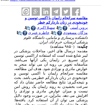
مقایسه سرانجام زایمان با اکسی توسین و
خودبخودی در زنان باردارکم خطر
*
پروین آستی
،
سهیلا اکبری
،
مژگان مسعودی
،
خاطره عنبری
دانشکده پرستاری و مامایی، دانشگاه علوم
پزشکی لرستان، خرم آباد، ایران.
چکیده:
(۹۸۵۰ مشاهده)
مقدمه: درسال های اخیر، مداخلات پزشکی در
لیبر شایع شده است که استفاده از اکسی توسین
برای تسریع در زایمان یکی ازآنها می‌باشد.
متأسفانه تجویز بی رویه آن می تواند منجر به
عوارض مادری و نوزادی شود. هدف این مطالعه،
مقایسه سرانجام زایمان با اکسی توسین و
خودبخودی در زنان باردارکم خطرمی باشد. بحث
و نتیجه‌گیری: نتایج مطالعه حاضر نشان داد که
سرعت بخشیدن به روند زایمان یک روش امن
نیست و میزان عوارض مادری و نوزادی را
افزایش می دهد. بنابراین، در صورت وجود دلایل
پزشکی می توان از آن استفاده کرد. یافته‌ها:
یافته ها نشان داد اکسی توسین به طور قابل