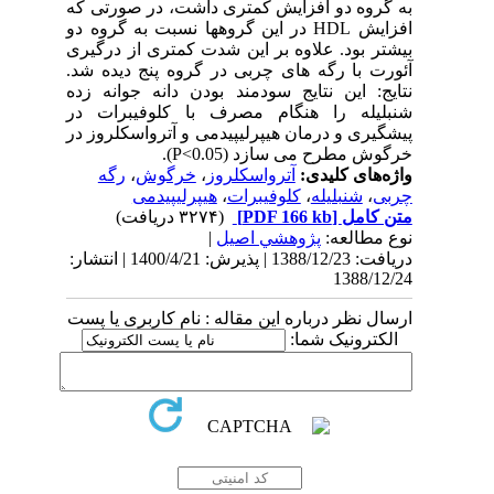
به گروه دو افزایش کمتری داشت، در صورتی که
افزایش HDL در این گروهها نسبت به گروه دو
بیشتر بود. علاوه بر این شدت کمتری از درگیری
آئورت با رگه های چربی در گروه پنج دیده شد.
نتایج: این نتایج سودمند بودن دانه جوانه زده
شنبلیله را هنگام مصرف با کلوفیبرات در
پیشگیری و درمان هیپرلیپیدمی و آترواسکلروز در
خرگوش مطرح می سازد (P<0.05).
واژه‌های کلیدی:
آترواسکلروز
،
خرگوش
،
رگه
چربی
،
شنبلیله
،
کلوفیبرات
،
هیپرلیپیدمی
متن کامل
[PDF 166 kb]
(۳۲۷۴ دریافت)
نوع مطالعه:
پژوهشي اصیل
|
دریافت: 1388/12/23 | پذیرش: 1400/4/21 | انتشار:
1388/12/24
ارسال نظر درباره این مقاله : نام کاربری یا پست
الکترونیک شما: