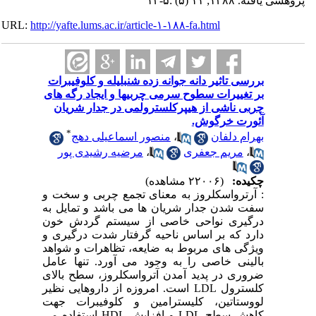
پژوهشی یافته. ۱۳۸۸; ۱۱ (۵) :۵-۱۳
URL:
http://yafte.lums.ac.ir/article-۱-۱۸۸-fa.html
بررسی تاثیر دانه جوانه زده شنبلیله و کلوفیبرات
بر تغییرات سطوح سرمی چربیها و ایجاد رگه های
چربی ناشی از هیپرکلسترولمی در جدار شریان
آئورت خرگوش.
*
بهرام دلفان
،
منصور اسماعیلی دهج
،
مریم جعفری
،
مرضیه رشیدی پور
چکیده:
(۲۲۰۰۶ مشاهده)
: آرترواسکلروز به معنای تجمع چربی و سخت و
سفت شدن جدار شریان ها می باشد و تمایل به
درگیری نواحی خاصی از سیستم گردش خون
دارد که بر اساس ناحیه گرفتار شدت درگیری و
ویژگی های مربوط به ضایعه، تظاهرات و شواهد
بالینی خاصی را به وجود می آورد. تنها عامل
ضروری در پدید آمدن آترواسکلروز، سطح بالای
کلسترول LDL است. امروزه از داروهایی نظیر
لووستاتین، کلیسترامین و کلوفیبرات جهت
کاهش سطح LDL و افزایش HDL استفاده می