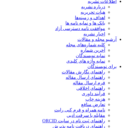
اطلاعات نشریه
درباره نشریه
هیات تحریریه
اهداف و زمینه‌ها
بانک ها و نمایه نامه ها
موافقت نامه دسترسی آزاد
اخبار نشریه
آرشیو مجله و مقالات
کلیه شماره‌های مجله
آخرین شماره
نمایه نویسندگان
نمایه واژه های کلیدی
برای نویسندگان
راهنمای نگارش مقالات
راهنمای ارسال مقاله
فرم ارسال مقاله
راهنمای اخلاقی
فرآیند داوری
هزینه چاپ
تعارض منافع
نامه همراه و فرم کپی رایت
مقابله با سرقت ادبی
راهنمای ثبت نام در سایت ORCID
راهنمای دریافت نامه پذیرش