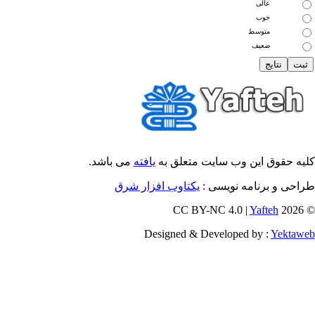
عالی
خوب
متوسط
ضعیف
یه حقوق این وب سایت متعلق به
یافته
می باشد.
احی و برنامه نویسی :
یکتاوب افزار شرق
Yafteh
© 202
Designed & Developed by :
Yektaw