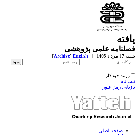
افته
صلنامه علمی پژوهشی
1 مرداد 1405
|
English
]
Archive
[
ورود خودکار
ت نام
زیابی رمز عبور
صفحه اصلی