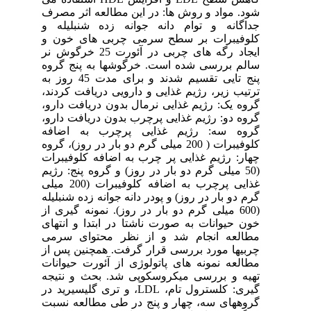
شود. مواد و روش ها: در این مطالعه اثر مصرف
جداگانه و توام دانه جوانه زده شنبلیله و
کلوفیبرات بر سطح سرمی چربی های خون و
ایجاد رگه های چربی در آئورت 25 خرگوش نر
سالم بررسی شده است. خرگوشها به پنج گروه
پنج تایی تقسیم شدند و برای مدت 45 روز به
ترتیب زیر، رژیم غذایی و دارویی دریافت کردند،
گروه یک: رژیم غذایی نرمال بدون دریافت دارو،
گروه دو: رژیم غذایی پرچرب بدون دریافت دارو،
گروه سه: رژیم غذایی پرچرب به اضافه
کلوفیبرات ( 200 میلی گرم دو بار در روز)، گروه
چهار: رژیم غذایی پر چرب به اضافه کلوفیبرات
(50 میلی گرم دو بار در روز) و گروه پنج: رژیم
غذایی پرچرب به اضافه کلوفیبرات (200 میلی
گرم دو بار در روز) و پودر دانه جوانه زده شنبلیله
(600 میلی گرم دو بار در روز). نمونه گیری از
خون حیوانات به صورت ناشتا در ابتدا و انتهای
مطالعه انجام شد و از نظر محتوای سرمی
چربیها مورد بررسی قرار گرفت. همچنین پس از
مطالعه نمونه های پاتولوژی از آئورت حیوانات
تهیه و بررسی میکروسکوپی شد. بحث و نتیجه
گیری: کلسترول تام، LDL، و تری گلیسیرید در
گروههای سه، چهار و پنج در طی مطالعه نسبت