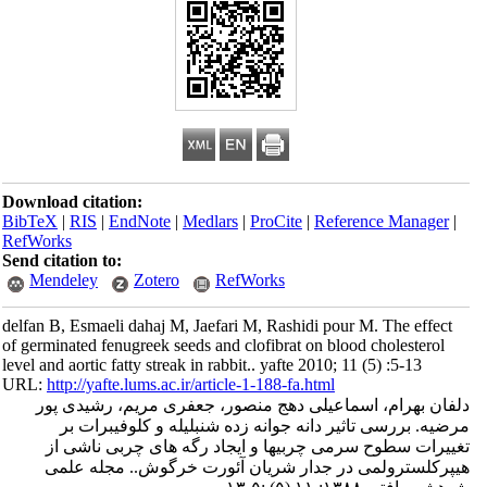
Download citation:
BibTeX
|
RIS
|
EndNote
|
Medlars
|
ProCite
|
Reference Manager
|
RefWorks
Send citation to:
Mendeley
Zotero
RefWorks
delfan B, Esmaeli dahaj M, Jaefari M, Rashidi pour M. The effect
of germinated fenugreek seeds and clofibrat on blood cholesterol
level and aortic fatty streak in rabbit.. yafte 2010; 11 (5) :5-13
URL:
http://yafte.lums.ac.ir/article-1-188-fa.html
دلفان بهرام، اسماعیلی دهج منصور، جعفری مریم، رشیدی پور
مرضیه. بررسی تاثیر دانه جوانه زده شنبلیله و کلوفیبرات بر
تغییرات سطوح سرمی چربیها و ایجاد رگه های چربی ناشی از
هیپرکلسترولمی در جدار شریان آئورت خرگوش.. مجله علمی