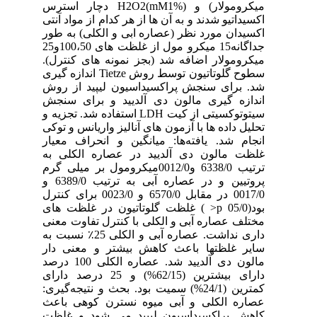
میکرومولار) و H2O2(mM1%) دچار استرس
اکسیداتیو شدند و به آن ها از هر کدام از مواد آنتی
اکسیدان مورد نظر (عصاره ابی و الکلی) به طور
جداگانه15 میکرو مول از غلظت های 100،50و25
میکرومولار اضافه شد (بجز نمونه های کنترل).
سطوح گلوتاتیون توسط روش Tietze اندازه گیری
شد. برای سنجش پراکسیداسیون لیپید از روش
اندازه گیری مالون دی آلدیید و برای سنجش
سیتوتوکسیتی از کیت LDH استفاده شد. تجزیه و
تحلیل داده ها با آزمون های آنالیز واریانس و توکی
انجام شد. یافته‌ها: میانگین و انحراف معیار
غلظت مالون دی آلدیید در عصاره الکلی به
ترتیب 6338/0 و0012/0میکرومول بر میلی گرم
پروتیین و در عصاره آبی به ترتیب 6389/0 و
0017/0 در مقابل 6570/0 و 0023/0 برای کنترل
بود(05/0 p< ) غلظت گلوتاتیون در غلظت های
مختلف عصاره آبی و الکلی با کنترل تفاوت معنی
داری نداشت. عصاره آبی و الکلی 25٪ نسبت به
سایر غلظتها باعث کاهش بیشتر و معنی دار
مالون دی آلدیید شد. عصاره الکلی 100 درصد
دارای بیشترین (62/15%) و 25 درصد دارای
کمترین (24/1%) سمیت بود. بحث و نتیجه‌گیری:
عصاره الکلی و آبی میوه نسترن کوهی باعث
کاهش پراکسیداسیون لیپید می شود و غلظت