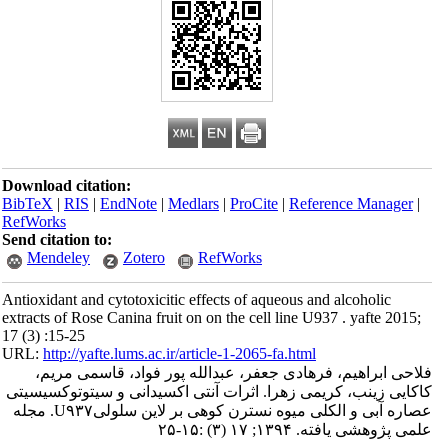
Download citation:
BibTeX
|
RIS
|
EndNote
|
Medlars
|
ProCite
|
Reference Manager
|
RefWorks
Send citation to:
Mendeley
Zotero
RefWorks
Antioxidant and cytotoxicitic effects of aqueous and alcoholic
extracts of Rose Canina fruit on on the cell line U937 . yafte 2015;
17 (3) :15-25
URL:
http://yafte.lums.ac.ir/article-1-2065-fa.html
فلاحی ابراهیم، فرهادی جعفر، عبدالله پور فواد، قاسمی مریم،
کاکایی زینب، کریمی زهرا. اثرات آنتی اکسیدانی و سیتوتوکسیسیتی
عصاره آبی و الکلی میوه نسترن کوهی بر لاین سلولیU۹۳۷. مجله
علمی پژوهشی یافته. ۱۳۹۴; ۱۷ (۳) :۱۵-۲۵