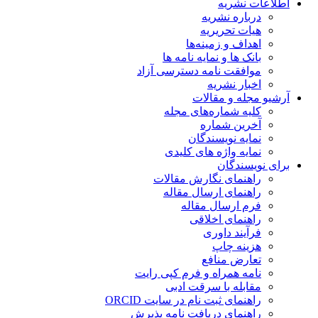
اطلاعات نشریه
درباره نشریه
هیات تحریریه
اهداف و زمینه‌ها
بانک ها و نمایه نامه ها
موافقت نامه دسترسی آزاد
اخبار نشریه
آرشیو مجله و مقالات
کلیه شماره‌های مجله
آخرین شماره
نمایه نویسندگان
نمایه واژه های کلیدی
برای نویسندگان
راهنمای نگارش مقالات
راهنمای ارسال مقاله
فرم ارسال مقاله
راهنمای اخلاقی
فرآیند داوری
هزینه چاپ
تعارض منافع
نامه همراه و فرم کپی رایت
مقابله با سرقت ادبی
راهنمای ثبت نام در سایت ORCID
راهنمای دریافت نامه پذیرش