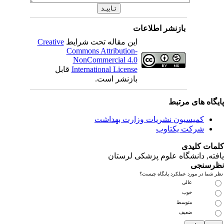
بازنشر اطلاعات
این مقاله تحت شرایط
Creative
Commons Attribution-
NonCommercial 4.0
International License
قابل
بازنشر است.
یگاه های مرتبط
کمیسیون نشریات وزارت بهداشت
شرکت یکتاوب
مات کلیدی
فته
, دانشگاه علوم پزشکی لرستان
رسنجی
 شما در مورد عملکرد پایگاه چیست؟
عالی
خوب
متوسط
ضعیف