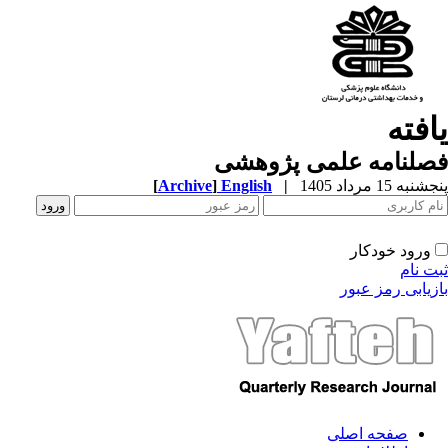
افته
صلنامه علمی پژوهشی
به 15 مرداد 1405
|
English
]
Archive
[
ورود خودکار
ت نام
زیابی رمز عبور
صفحه اصلی