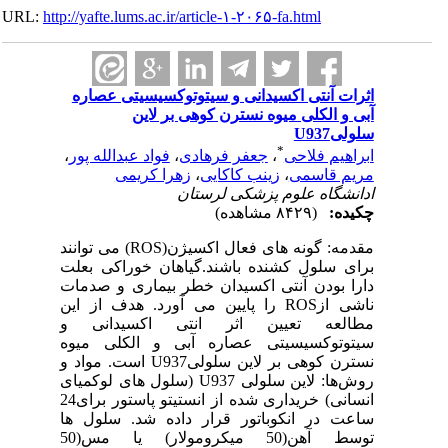
URL:
http://yafte.lums.ac.ir/article-۱-۲۰۶۵-fa.html
اثرات آنتی اکسیدانی و سیتوتوکسیسیتی عصاره
آبی و الکلی میوه نسترن کوهی بر لاین
سلولیU937
*
ابراهیم فلاحی
،
جعفر فرهادی
،
فواد عبدالله پور
،
مریم قاسمی
،
زینب کاکایی
،
زهرا کریمی
ادانشگاه علوم پزشکی لرستان
چکیده:
(۸۴۲۹ مشاهده)
مقدمه: گونه های فعال اکسیژن(ROS) می توانند
برای سلول کشنده باشند.گیاهان خوراکی بعلت
دارا بودن آنتی اکسیدان خطر بیماری و صدمات
ناشی ازROS را پایین می آورد. هدف از این
مطالعه تعیین اثر انتی اکسیدانی و
سیتوتوکسیسیتی عصاره آبی و الکلی میوه
نسترن کوهی بر لاین سلولیU937 است. مواد و
روش‌ها: لاین سلولی U937 (سلول های لوکمیای
انسانی) خریداری شده از انستیتو پاستور برای24
ساعت در انکوباتور قرار داده شد. سلول ها
توسط آهن(50 میکرومولار) یا مس(50