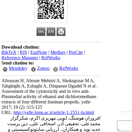
Download citation:
BibTeX
|
RIS
|
EndNote
|
Medlars
|
ProCite
|
Reference Manager
|
RefWorks
Send citation to:
Mendeley
Zotero
RefWorks
Afrouzan H, Abouie Mehrizi A, Shokrgozar M A,
Tahghighi A, Eshaghi A, Dinparast Dgadid N et al .
Assessment of the cytotoxicity and in vivo anti-
Plasmodial activity of ethanol and dichloromethane
extracts of four different Iraninan propolis. yafte
2017; 19 (2) :115-125
URL:
http://yafte.lums.ac.ir/article-1-2551-fa.html
افروزان هوشنگ، ابویی مهریزی اکرم، شکرگزار
محمدعلی، تحقیقی آذر، اسحاقی علی، دین پرست
جدید نوید و همکاران.. ارزیابی سایتو‌‌توکسیسیتی و