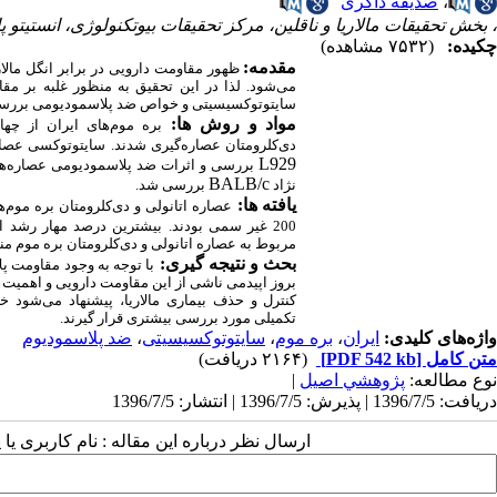
،
صدیقه ذاکری
، بخش تحقیقات مالاریا و ناقلین، مرکز تحقیقات بیوتکنولوژی، انستیتو پا
چکیده:
(۷۵۳۲ مشاهده)
مقدمه:
ظهور مقاومت دارویی در برابر انگل مالا
می‌شود. لذا در این تحقیق به ‌منظور غلبه بر م
سایتوتوکسیسیتی و خواص ضد پلاسمودیومی بررس
مواد و روش ­ها:
بر
دی‌کلرومتان عصاره‌گیری شدند. سایتوتوکسی عصا
L929
بررسی و اثرات ضد پلاسمودیومی عصاره‌ها
BALB/c
نژاد
بررسی شد.
یافته­ ها:
عصاره اتانولی و دی‌کلرومتان بره موم‌
200 غیر سمی بودند. بیشترین درصد مهار رشد انگل
مربوط به عصاره اتانولی و دی‌کلرومتان بره موم من
بحث و نتیجه ­گیری
:
با توجه به وجود مقاومت پل
بروز اپیدمی ناشی از این مقاومت دارویی و اهمیت یا
کنترل و حذف بیماری مالاریا، پیشنهاد می‌شود 
تکمیلی مورد بررسی بیشتری قرار گیرند.
واژه‌های کلیدی:
ایران
،
بره موم
،
سایتوتوکسیسیتی
،
ضد پلاسمودیوم
متن کامل
[PDF 542 kb]
(۲۱۶۴ دریافت)
نوع مطالعه:
پژوهشي اصیل
|
دریافت: 1396/7/5 | پذیرش: 1396/7/5 | انتشار: 1396/7/5
ارسال نظر درباره این مقاله : نام کاربری ی