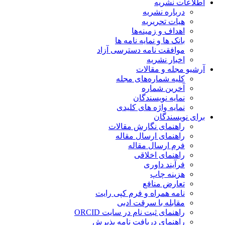
اطلاعات نشریه
درباره نشریه
هیات تحریریه
اهداف و زمینه‌ها
بانک ها و نمایه نامه ها
موافقت نامه دسترسی آزاد
اخبار نشریه
آرشیو مجله و مقالات
کلیه شماره‌های مجله
آخرین شماره
نمایه نویسندگان
نمایه واژه های کلیدی
برای نویسندگان
راهنمای نگارش مقالات
راهنمای ارسال مقاله
فرم ارسال مقاله
راهنمای اخلاقی
فرآیند داوری
هزینه چاپ
تعارض منافع
نامه همراه و فرم کپی رایت
مقابله با سرقت ادبی
راهنمای ثبت نام در سایت ORCID
راهنمای دریافت نامه پذیرش