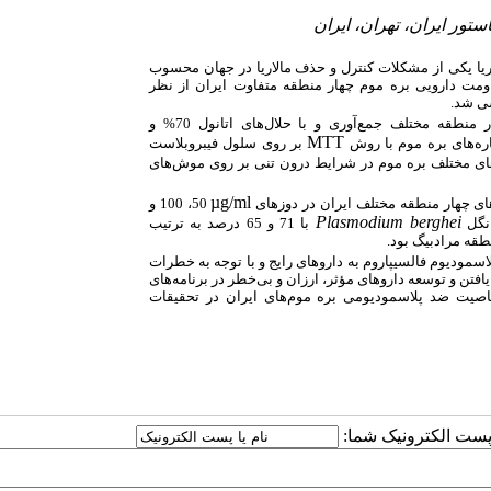
ستور ایران، تهران، ایران
ریا یکی از مشکلات کنترل و حذف مالاریا در جهان محسوب
قاومت دارویی بره موم چهار منطقه متفاوت ایران از نظر
ی شد.
ه موم‌های ایران از چهار منطقه مختلف جمع‌آوری و با حلال‌های اتانول 70% و
MTT
ره‌های بره موم با روش
بر روی سلول فیبروبلاست
ی مختلف بره موم در شرایط درون تنی بر روی موش‌های
µg/ml
های چهار منطقه مختلف ایران در دوزهای
50، 100 و
Plasmodium berghei
ب
ا 71 و 65 درصد به ترتیب
طقه مرادبیگ بود.
اسمودیوم فالسیپاروم به داروهای رایج و با توجه به خطرات
فتن و توسعه داروهای مؤثر، ارزان و بی‌خطر در برنامه‌های
خاصیت ضد پلاسمودیومی بره موم‌های ایران در تحقیقات
ا پست الکترونیک شما: