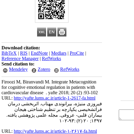
Download citation:
BibTeX
|
RIS
|
EndNote
|
Medlars
|
ProCite
|
Reference Manager
|
RefWorks
Send citation to:
Mendeley
Zotero
RefWorks
Firoozi M, Biranvandi M. Integrate Metacognition
for cognitive emotional regulation in patients with
cardiovascular disease . yafte 2018; 20 (2) :93-102
URL:
http://yafte.lums.ac.ir/article-1-2617-fa.html
فیروزی منیژه، بیرانوندی مهتاب. اثربخشی درمان
فراتشخیصی یکپارچه بر تنظیم شناختی هیجان
بیماران قلبی- عروقی. مجله علمی پژوهشی یافته.
۱۳۹۷; ۲۰ (۲) :۹۳-۱۰۲
URL:
http://yafte.lums.ac.ir/article-۱-۲۶۱۷-fa.html