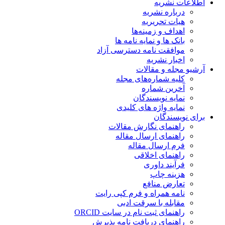
اطلاعات نشریه
درباره نشریه
هیات تحریریه
اهداف و زمینه‌ها
بانک ها و نمایه نامه ها
موافقت نامه دسترسی آزاد
اخبار نشریه
آرشیو مجله و مقالات
کلیه شماره‌های مجله
آخرین شماره
نمایه نویسندگان
نمایه واژه های کلیدی
برای نویسندگان
راهنمای نگارش مقالات
راهنمای ارسال مقاله
فرم ارسال مقاله
راهنمای اخلاقی
فرآیند داوری
هزینه چاپ
تعارض منافع
نامه همراه و فرم کپی رایت
مقابله با سرقت ادبی
راهنمای ثبت نام در سایت ORCID
راهنمای دریافت نامه پذیرش