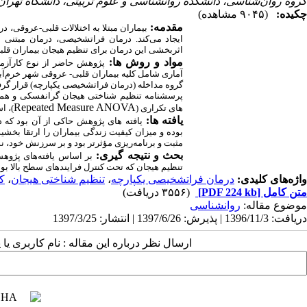
گروه روان‌شناسی، دانشکده روانشناسی و علوم تربیتی، دانشگاه تهران،
چکیده:
(۹۰۴۵ مشاهده)
مقدمه:
بیماران مبتلا به اختلالات قلبی-عروقی، در
ایجاد می‌کند. درمان فراتشخیصی، درمان مبتنی
اثربخشی این درمان برای تنظیم هیجان بیماران ق
مواد و روش ­ها:
پژ
وهش حاضر از نوع کارآزمای
گروه مداخله (درمان فراتشخیصی یکپارچه) قرار گرفت
پرسشنامه تنظیم شناختی هیجان گرانفسکی و همکار
Repeated Measure ANOVA
‏های تکراری (
)، ا
یافته ­ها:
یافته‏ های پژوهش حاکی از آن بود که
بوده و میزان کیفیت زندگی بیماران را ارتقا بخشی
مثبت و برنامه‌ریزی مؤثرتر بود و بر سرزنش خود، 
بحث و نتیجه ­گیری:
بر اساس یافته‌های پژو
تنظیم هیجان که تحت کنترل فرایندهای سطح بالا بود
واژه‌های کلیدی:
درمان فراتشخیصی یکپارچه
،
تنظیم شناختی هیجان
،
ک
متن کامل
[PDF 224 kb]
(۳۵۵۶ دریافت)
موضوع مقاله:
روانشناسی
دریافت: 1396/11/3 | پذیرش: 1397/6/26 | انتشار: 1397/3/25
ارسال نظر درباره این مقاله : نام کاربری ی