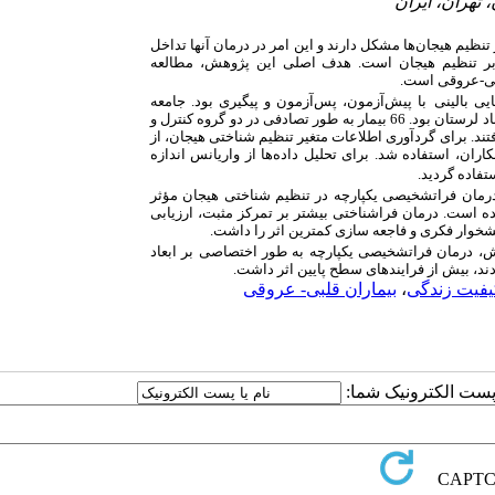
 تهران، ایران
 تنظیم هیجان‌ها مشکل دارند و این امر در درمان آنها تداخل
 بر تنظیم هیجان است. هدف اصلی این پژوهش، مطالعه
لبی-عروقی است.
ی بالینی
با پیش‌آزمون، پس‌آزمون و پیگیری بود. جامعه
آماری شامل کلیه بیماران قلبی- عروقی شهر خرم‌آباد لرستان بود. 66 بیمار به طور تصادفی در دو گروه کنترل و
ند. برای گردآوری اطلاعات متغیر تنظیم شناختی هیجان، از
ان، استفاده شد. برای تحلیل داده‌ها از
واریانس اندازه
ستفاده گردید.
 درمان فراتشخیصی یکپارچه در تنظیم شناختی هیجان مؤثر
ده است. درمان فراشناختی بیشتر بر تمرکز مثبت، ارزیابی
نشخوار فکری و فاجعه سازی کمترین اثر را داشت.
هش،
درمان فراتشخیصی یکپارچه به طور اختصاصی بر ابعاد
ند، بیش از فرایندهای سطح پایین اثر داشت.
یفیت زندگی
،
بیماران قلبی- عروقی
ا پست الکترونیک شما: