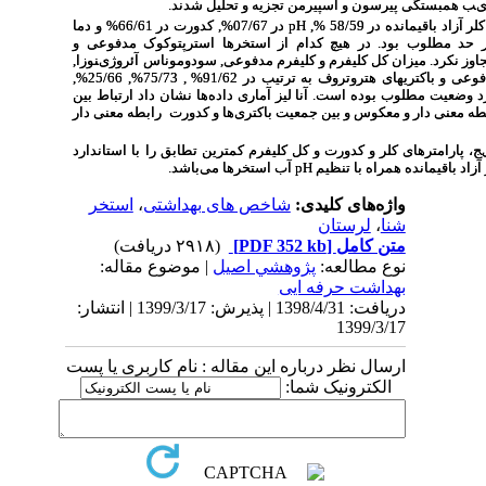
ﻫﻤﺒﺴﺘﮕﯽ پیرﺳﻮن و اﺳﭙﯿﺮﻣﻦ تجزیه و تحلیل شدند.
باقیمانده در 58/59 %,
pH
در 07/67%, کدورت در 66/61% و دما
ی در حد مطلوب بود. در ﻫﯿﭻ ﮐﺪام از اﺳﺘﺨﺮﻫﺎ اﺳﺘﺮﭘﺘﻮﮐﻮک ﻣﺪﻓﻮﻋﯽ و
وز ﻧﮑﺮد. میزان کل کلیفرم و کلیفرم مدفوعی, ﺳﻮدوﻣﻮﻧﺎس آﺋﺮوژیﻨﻮزا,
اﺳﺘﺎﻓﯿﻠﻮﮐﻮک اورﺋﻮس, اﺳﺘﺮﭘﺘﻮﮐﻮک ﻣﺪﻓﻮعی و باکتری­های هتروتروف به ترتیب در 91/62% , 75/73%, 25/66%,
08/8% درصد موارد وضعیت مطلوب بوده است. آنا لیز آﻣﺎری دادهﻫﺎ ﻧﺸﺎن داد ارﺗﺒﺎط ﺑﯿﻦ
طه معنی دار و معکوس و بین ﺟﻤﻌﯿﺖ ﺑﺎﮐﺘﺮیﻫﺎ و کدورت رابطه معنی دار
پارامترهای کلر و کدورت و کل کلیفرم کمترین تطابق را با استاندارد
 باقیمانده همراه با تنظیم
pH
آب استخر‌ها می‌باشد.
واژه‌های کلیدی:
شاخص های بهداشتی
،
استخر
شنا
،
لرستان
متن کامل
[PDF 352 kb]
(۲۹۱۸ دریافت)
نوع مطالعه:
پژوهشي اصیل
| موضوع مقاله:
بهداشت حرفه ایی
دریافت: 1398/4/31 | پذیرش: 1399/3/17 | انتشار:
1399/3/17
ارسال نظر درباره این مقاله : نام کاربری یا پست
الکترونیک شما: