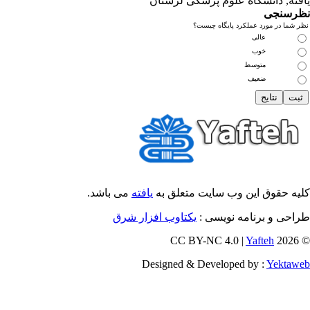
فته
, دانشگاه علوم پزشکی لرستان
رسنجی
 شما در مورد عملکرد پایگاه چیست؟
عالی
خوب
متوسط
ضعیف
یه حقوق این وب سایت متعلق به
یافته
می باشد.
احی و برنامه نویسی :
یکتاوب افزار شرق
Yafteh
© 202
Designed & Developed by :
Yektaw