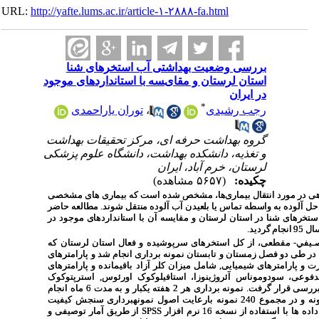
URL:
http://yafte.lums.ac.ir/article-۱-۲۸۸۸-fa.html
بررسی وﺿﻌﯿﺖ ﺑﻬﺪاشتی آب اﺳﺘﺨﺮﻫﺎی ﺷﻨﺎ
استان لرستان و ﻣﻘﺎیﺴﻪ ﺑﺎ اﺳﺘﺎﻧﺪاردﻫﺎی موجود
در ایران
*
رجب رشیدی
،
توران یاراحمدی
گروه بهداشت حرفه ای، مرکز تحقیقات بهداشت
و تغذیه، دانشکده بهداشت، دانشگاه علوم پزشکی
لرستان، خرم آباد، ایران
چکیده:
(۵۶۵۷ مشاهده)
در مورد انتقال بیماری
ها، مشخص شده است که بیماری­ های مشخصی
 آلوده به واسطه تماس یا بلعیدن آب آلوده منتقل شوند. مطالعه حاضر
ای شنا در استان لرستان و مقایسه آن با استانداردهای موجود در
د.
ﻴﻔﻲ- مقطعی، از کل استخرهای سرپوشیده و فعال استان لرستان که
 به 20 عدد می­رسید, در طی دو فصل زمستان و تابستان نمونه­ برداری انجام شد و پارامترهای
 پارامترهای شیمیایی, شامل میزان کلر آزاد باقیمانده و پارامترهای
عی، سودوموناس آئروژینوزا، استافیلوکوک اورئوس, استرپتوکوک
مدفوعی و باکتری‌های هتروتروف مورد بررسی قرار گرفت. نمونه ­برداری هر 2 هفته یکبار و به مدت 6 ماه انجام
شد به گونه ­ای که در هر فصل 120 نمونه و در مجموع 240 نمونه بارعایت اصول نمونه­برداری سنجش کیفیت
 استفاده از نسخه 16 نرم افزار
SPSS
از طریق آمار توصیفی و