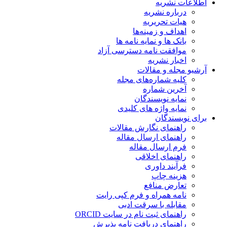
اطلاعات نشریه
درباره نشریه
هیات تحریریه
اهداف و زمینه‌ها
بانک ها و نمایه نامه ها
موافقت نامه دسترسی آزاد
اخبار نشریه
آرشیو مجله و مقالات
کلیه شماره‌های مجله
آخرین شماره
نمایه نویسندگان
نمایه واژه های کلیدی
برای نویسندگان
راهنمای نگارش مقالات
راهنمای ارسال مقاله
فرم ارسال مقاله
راهنمای اخلاقی
فرآیند داوری
هزینه چاپ
تعارض منافع
نامه همراه و فرم کپی رایت
مقابله با سرقت ادبی
راهنمای ثبت نام در سایت ORCID
راهنمای دریافت نامه پذیرش