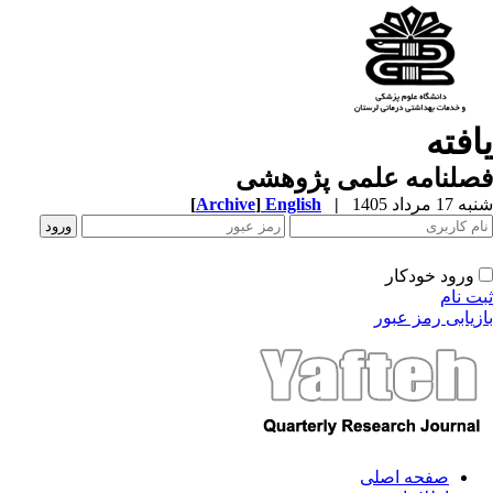
افته
صلنامه علمی پژوهشی
1 مرداد 1405
|
English
]
Archive
[
ورود خودکار
ت نام
زیابی رمز عبور
صفحه اصلی