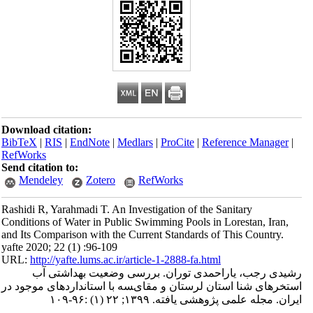
Download citation:
BibTeX
|
RIS
|
EndNote
|
Medlars
|
ProCite
|
Reference Manager
|
RefWorks
Send citation to:
Mendeley
Zotero
RefWorks
Rashidi R, Yarahmadi T. An Investigation of the Sanitary
Conditions of Water in Public Swimming Pools in Lorestan, Iran,
and Its Comparison with the Current Standards of This Country.
yafte 2020; 22 (1) :96-109
URL:
http://yafte.lums.ac.ir/article-1-2888-fa.html
رشیدی رجب، یاراحمدی توران. بررسی وﺿﻌﯿﺖ ﺑﻬﺪاشتی آب
اﺳﺘﺨﺮﻫﺎی ﺷﻨﺎ استان لرستان و ﻣﻘﺎیﺴﻪ ﺑﺎ اﺳﺘﺎﻧﺪاردﻫﺎی موجود در
ایران. مجله علمی پژوهشی یافته. ۱۳۹۹; ۲۲ (۱) :۹۶-۱۰۹