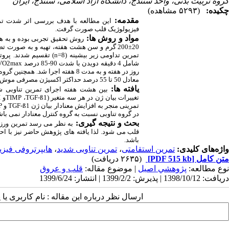
گروه تربیت بدنی، واحد سنندج، دانشگاه آزاد اسلامی، سنندج، ایران
چکیده:
(۵۲۹۳ مشاهده)
مقدمه:
این مطالعه با هدف بررسی اثر شدت تمر
فیزیولوژیک قلب صورت گرفت.
مواد و روش­ ها:
20±200 گرم و سن هشت هفته، تهیه و به ‌صورت تصادفی به سه گروه کنترل (8=
تمرین تداومی زیر بیشینه (8=
n
شامل 4 دقیقه دویدن با شدت 90-85 درصد
VO2max
معادل 50 تا 55 درصد حداکثر اکسیژن مصرفی موش‌ها بود. بیان ژن متغیرهای مورد نظر اندازه گیری شد.
یافته ­ها:
بین هشت هفته اجرای تمرین تناوبی شد
تغییرات بیان ژن در هر سه متغیر (
TGF-ß1
،
TIMP
و
I
تمرینی منجر به افزایش معنادار بیان ژن
TGF-ß1
و
P
در گروه تناوبی نسبت به گروه کنترل معنادار نمی باش
بحث و نتیجه ­گیری
:
به نظر می رسد تمرین ورزش
قلب می شود. لذا یافته های پژوهش حاضر نیز با احت
باشد.
واژه‌های کلیدی:
تمرین استقامتی
،
تمرین تناوبی شدید
،
هایپرتروفی فیزی
متن کامل
[PDF 515 kb]
(۲۶۳۵ دریافت)
نوع مطالعه:
پژوهشي اصیل
| موضوع مقاله:
قلب و عروق
دریافت: 1398/10/12 | پذیرش: 1399/2/2 | انتشار: 1399/6/24
ارسال نظر درباره این مقاله : نام کاربری ی