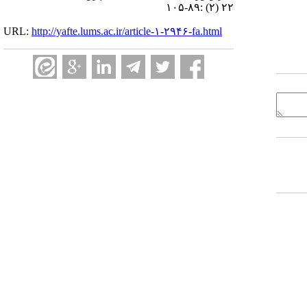
۲۲ (۲) :۸۹-۱۰۵
URL:
http://yafte.lums.ac.ir/article-۱-۲۹۴۶-fa.html