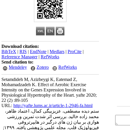
Download citation:
BibTeX
|
RIS
|
EndNote
|
Medlars
|
ProCite
|
Reference Manager
|
RefWorks
Send citation to:
Mendeley
Zotero
RefWorks
Setamdideh M, Azizbeygi K, Eatemad Z,
Mohamadzadeh K. Effect of Aerobic Exercise
Intensity on the Genes Expression Involved in
Physiological Hypertrophy of the Heart. yafte 2020;
22 (2) :89-105
URL:
http://yafte.lums.ac.ir/article-1-2946-fa.html
ستم دیده مصطفی، عزیزبیگی کمال، اعتماد ظاهر،
محمد زاده خالید. بررسی اثر شدت تمرین ورزشی
هوازی بر بیان ژن های درگیر در هایپرتروفی
فیزیولوژیک قلب. مجله علمی پژوهشی یافته. ۱۳۹۹;