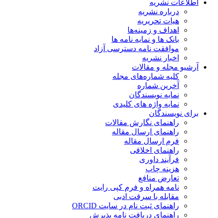
اطلاعات نشریه
درباره نشریه
هیات تحریریه
اهداف و زمینه‌ها
بانک ها و نمایه نامه ها
موافقت نامه دسترسی آزاد
اخبار نشریه
آرشیو مجله و مقالات
کلیه شماره‌های مجله
آخرین شماره
نمایه نویسندگان
نمایه واژه های کلیدی
برای نویسندگان
راهنمای نگارش مقالات
راهنمای ارسال مقاله
فرم ارسال مقاله
راهنمای اخلاقی
فرآیند داوری
هزینه چاپ
تعارض منافع
نامه همراه و فرم کپی رایت
مقابله با سرقت ادبی
راهنمای ثبت نام در سایت ORCID
راهنمای دریافت نامه پذیرش