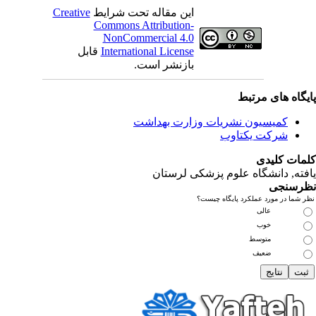
این مقاله تحت شرایط
Creative
Commons Attribution-
NonCommercial 4.0
International License
قابل
بازنشر است.
یگاه های مرتبط
کمیسیون نشریات وزارت بهداشت
شرکت یکتاوب
مات کلیدی
فته
, دانشگاه علوم پزشکی لرستان
رسنجی
 شما در مورد عملکرد پایگاه چیست؟
عالی
خوب
متوسط
ضعیف