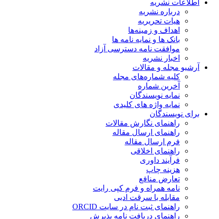
اطلاعات نشریه
درباره نشریه
هیات تحریریه
اهداف و زمینه‌ها
بانک ها و نمایه نامه ها
موافقت نامه دسترسی آزاد
اخبار نشریه
آرشیو مجله و مقالات
کلیه شماره‌های مجله
آخرین شماره
نمایه نویسندگان
نمایه واژه های کلیدی
برای نویسندگان
راهنمای نگارش مقالات
راهنمای ارسال مقاله
فرم ارسال مقاله
راهنمای اخلاقی
فرآیند داوری
هزینه چاپ
تعارض منافع
نامه همراه و فرم کپی رایت
مقابله با سرقت ادبی
راهنمای ثبت نام در سایت ORCID
راهنمای دریافت نامه پذیرش