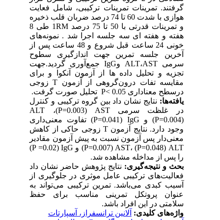
گرفتند. تمرینات تمرینات ترکیبی، شامل فعایت
هوازی با شدت 60 تا 74 درصد ضربان قلب ذخیره
و تمرینات قدرتی با 50 تا 75 درصد
1RM
طی 8
هفته و هفته ای سه جلسه اجرا شد . نمونه‌های
خونی 24 ساعت قبل شروع و 48 ساعت پس از
آخرین جلسه تمرین جهت اندازگیری سطوح
سرمی
AST
،
ALT
و
IgG
جمع‌آوری گردید.جهت
تجزیه و تحلیل داده ها از آزمون آنکوا و برای
مقایسه تفات درون‌گروهی از آزمون
T
زوجی
درسطح معناداری 0.05
P<
تحلیل صورت گرفت.
یافته‌ها:
نتایج نشان داد بین گروه ترکیبی و کنترل
در غلظت سرمی
AST
(0.003
P=
)،
ALT
(0.004
P=
) و
IgG
(0.041
P=
) تفاوت معنی‌داری
وجود دارد. نتایج آزمون
T
زوجی حاکی از کاهش
معنی‌دار پس آزمون نسبت به پیش آزمون مقادیر
ALT
(0.048
P=
) ،
AST
(0.007=
P
) و
IgG
(0.02
(P =
را پس از مداخله مشاهده شد.
بحث و نتیجه‌گیری:
نتایج پژوهش حاضر نشان داد
فعالیت‌های ترکیبی عامل موثری در جلوگیری از
آسیب کبدی می‌باشد. تمرین ترکیبی می‌تواند به
عنوان پروتکل تمرینی مناسب برای حفظ
سلامتی در این افراد باشد.
واژه‌های کلیدی:
آلانین ترانسفراز، آسپارتات