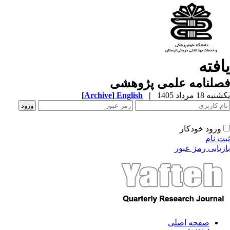
افته
صلنامه علمی پژوهشی
ه 18 مرداد 1405
|
English
]
Archive
[
ورود خودکار
ت نام
زیابی رمز عبور
صفحه اصلی