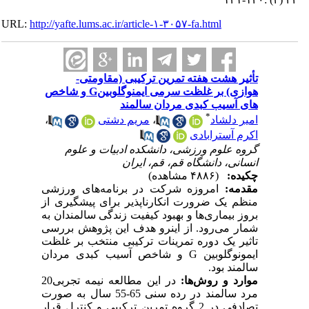
URL:
http://yafte.lums.ac.ir/article-۱-۳۰۵۷-fa.html
تأثیر هشت هفته تمرین ترکیبی (مقاومتی-
هوازی) بر غلظت سرمی ایمنوگلوبینG و شاخص‌
های آسیب کبدی مردان سالمند
*
امیر دلشاد
،
مریم دشتی
،
اکرم آسترابادی
گروه علوم ورزشی، دانشکده ادبیات و علوم
انسانی، دانشگاه قم، قم، ایران
چکیده:
(۴۸۸۶ مشاهده)
مقدمه:
امروزه شرکت در برنامه‌های ورزشی
منظم یک ضرورت انکارناپذیر برای پیشگیری از
بروز بیماری‌ها و بهبود کیفیت زندگی سالمندان به
شمار می‌رود. از اینرو هدف این پژوهش بررسی
تاثیر یک دوره تمرینات ترکیبی منتخب بر غلظت
ایمونوگلوبین
G
و شاخص آسیب کبدی مردان
سالمند بود.
موارد و روش‌ها:
در این مطالعه نیمه تجربی20
مرد سالمند در رده سنی 65-55 سال به صورت
تصادفی در 2 گروه تمرین ترکیبی و کنترل قرار