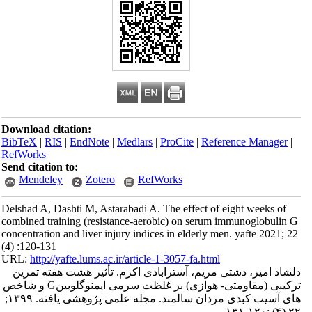
Download citation:
BibTeX
|
RIS
|
EndNote
|
Medlars
|
ProCite
|
Reference Manager
|
RefWorks
Send citation to:
Mendeley
Zotero
RefWorks
Delshad A, Dashti M, Astarabadi A. The effect of eight weeks of
combined training (resistance-aerobic) on serum immunoglobulin G
concentration and liver injury indices in elderly men. yafte 2021; 22
(4) :120-131
URL:
http://yafte.lums.ac.ir/article-1-3057-fa.html
دلشاد امیر، دشتی مریم، آسترابادی اکرم. تأثیر هشت هفته تمرین
ترکیبی (مقاومتی- هوازی) بر غلظت سرمی ایمنوگلوبینG و شاخص‌
های آسیب کبدی مردان سالمند. مجله علمی پژوهشی یافته. ۱۳۹۹;
۲۲ (۴) :۱۲۰-۱۳۱