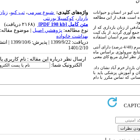
ان
واژه‌های کلیدی:
شیوع سرمی
،
تب کیو
،
زنان
ب کیو در انسان و حیوانات
 است. هدف از این مطالعه
باردار
،
کوکسیلا بورنتی
د.
متن کامل
[PDF 198 kb]
(۲۱۶۸ دریافت)
نه سرم به طور تصادفی از زنان بارداری که از
نوع مطالعه:
پژوهشي اصیل
| موضوع مقاله:
کرده اند جمع آوری گردید. از یک کیت
بهداشت خانواده
ه های سرم انسان استفاده
دریافت: 1399/9/22 | پذیرش: /6
در این مطالعه از 184 نمونه سرمی اخذ شده از زنان باردار، 89 نمونه سرم (4/48 درصد) دارای آنتی
1401/2/10
نتایج سرولوژی براساس ماه
اه (3/83 درصد) مشاهده شد که از نظر آماری مربع کای معنی
ارسال نظر درباره این مقاله : نام کاربری ی
الکترونیک شما:
 باردار خرم آباد نشان داد.
ان و آموزش پزشکی باید با
انی که تماس مکرر با دام
به نویسنده مسئول