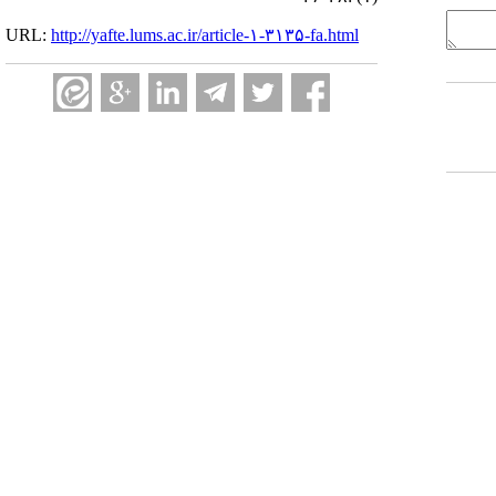
URL:
http://yafte.lums.ac.ir/article-۱-۳۱۳۵-fa.html