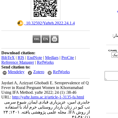
‎ 10.32592/Yafteh.2022.24.1.4
1399/10 | انتشار:
ا پست
Download citation:
BibTeX
|
RIS
|
EndNote
|
Medlars
|
ProCite
|
Reference Manager
|
RefWorks
Send citation to:
Mendeley
Zotero
RefWorks
Jaydari A, Azizyari Ghobadi E. Seroprevalence of Q
Fever in Rural Pregnant Women in Khorramabad
Using IFA Method. yafte 2022; 24 (1) :38-46
URL:
http://yafte.lums.ac.ir/article-1-3135-fa.html
جایدری امین، عزیزیاری قبادی ایمان. شیوع سرمی
تب کیو در زنان باردار روستایی خرم آباد با استفاده
از روش IFA. مجله علمی پژوهشی یافته. ۱۴۰۱; ۲۴
(۱) :۳۸-۴۶