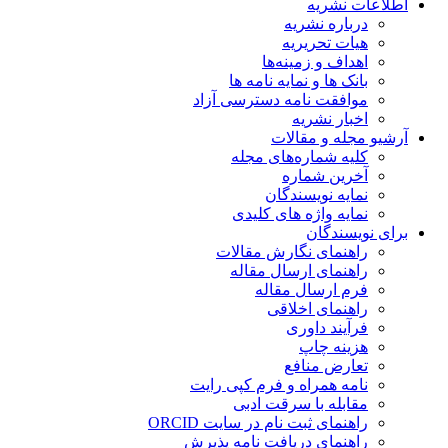
اطلاعات نشریه
درباره نشریه
هیات تحریریه
اهداف و زمینه‌ها
بانک ها و نمایه نامه ها
موافقت نامه دسترسی آزاد
اخبار نشریه
آرشیو مجله و مقالات
کلیه شماره‌های مجله
آخرین شماره
نمایه نویسندگان
نمایه واژه های کلیدی
برای نویسندگان
راهنمای نگارش مقالات
راهنمای ارسال مقاله
فرم ارسال مقاله
راهنمای اخلاقی
فرآیند داوری
هزینه چاپ
تعارض منافع
نامه همراه و فرم کپی رایت
مقابله با سرقت ادبی
راهنمای ثبت نام در سایت ORCID
راهنمای دریافت نامه پذیرش