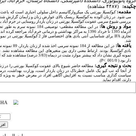
گروه پاتوبیولوژی، دانشکده دامپزشکی، دانشگاه لرستان، خرم آباد، ایر
چکیده:
(۴۴۸۷ مشاهده)
مقدمه:
کوکسیلا بورنتی
یک میکروارگانیسم داخل سلولی اجباری است که باعث ت
می شود. در زنان آلوده به
کوکسیلا
ریسک بالای عوارض زنان و زایمان گزارش شده
بررسی شیوع سرمی عفونت
کوکسیلا بورنتی
در زنان باردار روستایی در خرم آباد بو
مواد و روش ­ها:
در این مطالعه مقطعی- توصیفی 184 نمو
آذرماه 1395 تا خرداد 1396 به مراکز بهداشتی و درمانی خرم آباد مراجعه 
تجاری
IFA
برای شناسایی آنتی بادی های اختصاصی فاز 2
کوکسیلا بورنتی
در نمون
شد.
یافته ­ها:
بادی
کوکسیلا
بودند. ارتباط معنی داری بین متغیرهای این مطالعه مشاهده نشد. 
نمونه گیری نشان داد که بیشتر موارد مثبت در دیم
دار بود ( 001/0
P<
)
.
بحث و نتیجه­ گیری:
مطالعه حاضر شیوع بالای عفونت کوکسیلا بورنتی را در زنان
از آنجا که تب کیو یک عامل خطرناک در زنان باردار است، وزارت بهداشت، درم
سیاست گذاری مناسب نسبت به افزایش آگاهی افراد در معرض خطر به ویژه کس
دارند، اقدام نماید.
ارسال پیام 