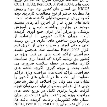
تخت های CCU1, ICU2, Post CCU3, Post ICU4,
NICU5 بین استان های کشور بود. مواد و روش
ها: مطالعه حاضر از نوع مطالعات کاربردی بوده
که به روش توصیفی-تحلیلی نگاشته شده است،
داده های مورد نیاز از آخرین آمارهای مستند
موجود در وزارت بهداشت، درمان و آموزش
پزشکی و مرکز آمار ایران جمع آوری گردیده
است. میزان عدالت توزیعی با استفاده از
پرکاربردترین شاخص های آماری در این زمینه
یعنی منحنی لورنز و ضریب جینی از طریق نرم
افزار Excel 2007 محاسبه شد. همچنین نقشه
جغرافیایی تراکم تخت های مراقبت ویژه در
کشور نیز ترسیم گردید که قطعا برای سیاست
گذاری مناسب در حیطه سلامت ضروری می
باشد. بحث و نتیجه گیری: اگرچه نقشه های
جغرافیایی تراکم تخت های مراقبت ویژه، تراکم
متفاوت این تخت ها در استان های کشور را
نشان می دهد ولی این اختلاف از نظر شاخص
جینی قابل اغماض بوده و در نهایت می توان نتیجه
گرفت تقریبا برابری کامل در توزیع تخت های
مراقبت ویژه (بجز تخت های NICU) در میان
استان های کشورمان رعایت گردیده. یافته ها:
تعداد کل تخت های NICU, Post ICU, Post CCU,