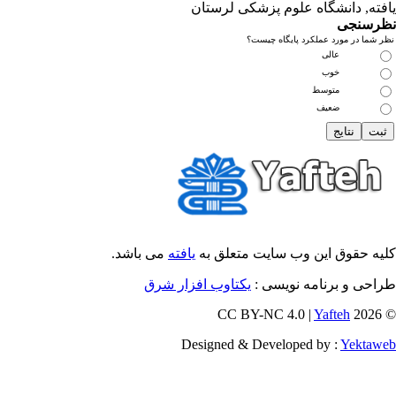
فته
, دانشگاه علوم پزشکی لرستان
رسنجی
 شما در مورد عملکرد پایگاه چیست؟
عالی
خوب
متوسط
ضعیف
یه حقوق این وب سایت متعلق به
یافته
می باشد.
احی و برنامه نویسی :
یکتاوب افزار شرق
Yafteh
© 202
Designed & Developed by :
Yektaw