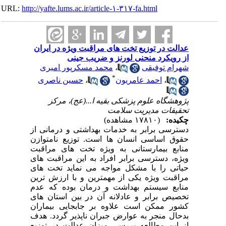
URL:
http://yafte.lums.ac.ir/article-۱-۳۱۷-fa.html
عدالت در توزیع تخت های مراقبت ویژه در ایران
از رویکرد منحنی لورنز و ضریب جینی
شهرام توفیقی
،
محمد مسکرپور امیری
*
،
احمد عامریون
،
حسین ناصری
پژوهشگاه علوم پزشکی بقیه ا...(عج)، مرکز
تحقیقات مدیریت سلامت
چکیده:
(۱۷۸۱۰ مشاهده)
دسترسی برابر به خدمات بهداشتی و درمانی از
حقوق اساسی انسان ها است. توزیع نامتوازن
منابع بیمارستانی به ویژه تخت های مراقبت
ویژه، دسترسی برابر افراد به این مراقبت های
حیاتی را با مشکل مواجه می نماید تخت های
مراقبت ویژه یکی از مهمترین و با ارزش ترین
منابع سیستم بهداشت و درمان بوده که عدم
تخصیص برابر و عادلانه آن در بین استان های
کشور ممکن است علاوه بر جابجایی بیماران
بدحال منجر به عوارض جبران ناپذیر گردد. هدف
از این مطالعه بررسی میزان عدالت در توزیع