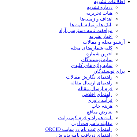
اطلاعات نشریه
درباره نشریه
هیات تحریریه
اهداف و زمینه‌ها
بانک ها و نمایه نامه ها
موافقت نامه دسترسی آزاد
اخبار نشریه
آرشیو مجله و مقالات
کلیه شماره‌های مجله
آخرین شماره
نمایه نویسندگان
نمایه واژه های کلیدی
برای نویسندگان
راهنمای نگارش مقالات
راهنمای ارسال مقاله
فرم ارسال مقاله
راهنمای اخلاقی
فرآیند داوری
هزینه چاپ
تعارض منافع
نامه همراه و فرم کپی رایت
مقابله با سرقت ادبی
راهنمای ثبت نام در سایت ORCID
راهنمای دریافت نامه پذیرش