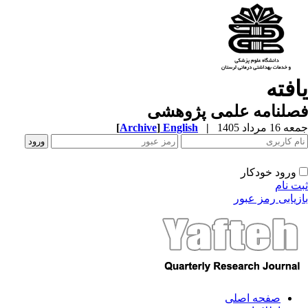
افته
صلنامه علمی پژوهشی
1 مرداد 1405
|
English
]
Archive
[
ورود خودکار
ت نام
زیابی رمز عبور
صفحه اصلی