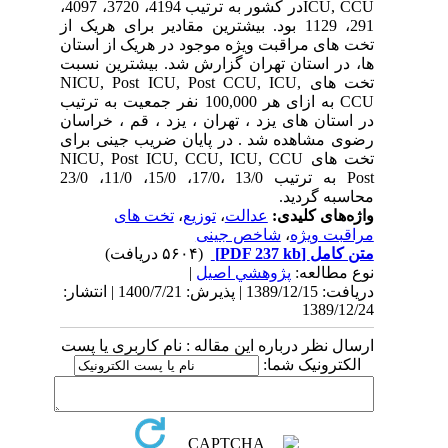
ICU, CCUدر کشور به ترتیب 4194، 3720، 4097،
291، 1129 بود. بیشترین مقادیر برای هریک از
تخت های مراقبت ویژه موجود در هریک از استان
ها، در استان تهران گزارش شد. بیشترین نسبت
تخت های NICU, Post ICU, Post CCU, ICU,
CCU به ازای هر 100,000 نفر جمعیت به ترتیب
در استان های یزد ، تهران ، یزد ، قم ، خراسان
رضوی مشاهده شد . در پایان ضریب جینی برای
تخت های NICU, Post ICU, CCU, ICU, CCU
Post به ترتیب 13/0 ،17/0، 15/0، 11/0، 23/0
محاسبه گردید.
واژه‌های کلیدی:
عدالت
،
توزیع
،
تخت های
مراقبت ویژه
،
شاخص جینی
متن کامل
[PDF 237 kb]
(۵۶۰۴ دریافت)
نوع مطالعه:
پژوهشي اصیل
|
دریافت: 1389/12/15 | پذیرش: 1400/7/21 | انتشار:
1389/12/24
ارسال نظر درباره این مقاله : نام کاربری یا پست
الکترونیک شما: