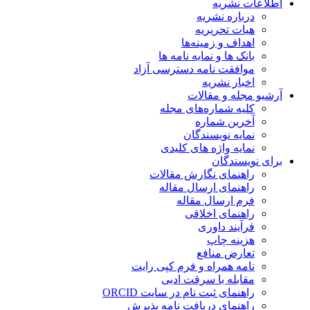
اطلاعات نشریه
درباره نشریه
هیات تحریریه
اهداف و زمینه‌ها
بانک ها و نمایه نامه ها
موافقت نامه دسترسی آزاد
اخبار نشریه
آرشیو مجله و مقالات
کلیه شماره‌های مجله
آخرین شماره
نمایه نویسندگان
نمایه واژه های کلیدی
برای نویسندگان
راهنمای نگارش مقالات
راهنمای ارسال مقاله
فرم ارسال مقاله
راهنمای اخلاقی
فرآیند داوری
هزینه چاپ
تعارض منافع
نامه همراه و فرم کپی رایت
مقابله با سرقت ادبی
راهنمای ثبت نام در سایت ORCID
راهنمای دریافت نامه پذیرش