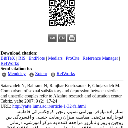
Download citation:
BibTeX
|
RIS
|
EndNote
|
Medlars
|
ProCite
|
Reference Manager
|
RefWorks
Send citation to:
Mendeley
Zotero
RefWorks
Satarzadeh N, Bahrami N, Ranjbar Koch-saraei F, Ghojazadeh M.
Comparison of sexual satisfactory and depression between sterile
and unsterile couples refer to Alzahra research and education center,
Tabriz. yafte 2007; 9 (2) :17-24
URL:
http://yafte.lums.ac.ir/article-1-32-fa.html
ستارزاده نیلوفر، بهرامی نسیم، رنجبر کوچکسرائی فاطمه،
قوجازاده مرتضی. مقایسه میزان رضایت جنسی و افسردگی بین
زوجین بارور و نابارور مراجعه کننده به مرکز آموزشی، درمانی
الزهرا (س) تبریز ۱۳۸۵. مجله علمی پژوهشی یافته. ۱۳۸۶; ۹ (۲)