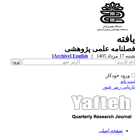
افته
صلنامه علمی پژوهشی
[
Archive
]
English
|
1 مرداد 1405
ورود خودکار
ت نام
زیابی رمز عبور
صفحه اصلی