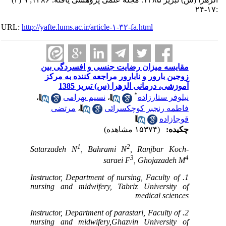
:۱۷-۲۴
URL:
http://yafte.lums.ac.ir/article-۱-۳۲-fa.html
مقایسه میزان رضایت جنسی و افسردگی بین
زوجین بارور و نابارور مراجعه کننده به مرکز
آموزشی، درمانی الزهرا (س) تبریز 1385
*
،
نسیم بهرامی
،
نیلوفر ستارزاده
مرتضی
،
فاطمه رنجبر کوچکسرائی
قوجازاده
چکیده:
(۱۵۳۷۴ مشاهده)
1
2
Satarzadeh N
, Bahrami N
, Ranjbar Koch-
3
4
saraei F
, Ghojazadeh M
1. Instructor, Department of nursing, Faculty of
nursing and midwifery, Tabriz University of
medical sciences
2. Instructor, Department of parastari, Faculty of
nursing and midwifery,Ghazvin University of