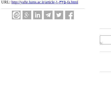
URL:
http://yafte.lums.ac.ir/article-۱-۳۲۵-fa.html