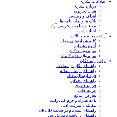
اطلاعات نشریه
درباره نشریه
هیات تحریریه
اهداف و زمینه‌ها
بانک ها و نمایه نامه ها
موافقت نامه دسترسی آزاد
اخبار نشریه
آرشیو مجله و مقالات
کلیه شماره‌های مجله
آخرین شماره
نمایه نویسندگان
نمایه واژه های کلیدی
برای نویسندگان
راهنمای نگارش مقالات
راهنمای ارسال مقاله
فرم ارسال مقاله
راهنمای اخلاقی
فرآیند داوری
هزینه چاپ
تعارض منافع
نامه همراه و فرم کپی رایت
مقابله با سرقت ادبی
راهنمای ثبت نام در سایت ORCID
راهنمای دریافت نامه پذیرش