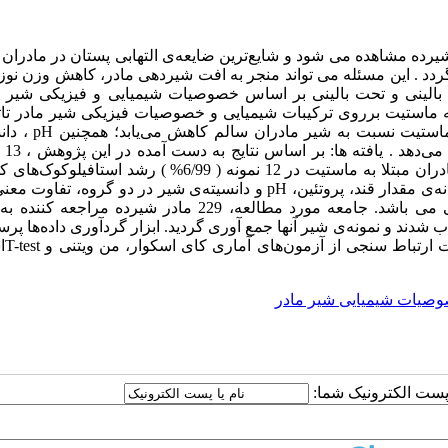
ان عارضه‌ای است که در حدود 10% از مادران شیرده مشاهده می شود و شایع‌ترین ضایعه‌ی التهابی پستان در ما
دد . این مسئله می تواند منجر به افت شیردهی مادر، کاهش وزن نوزا
 بالینی و تحت بالینی بر اساس خصوصیات شیمیایی و فیزیکی شیر م
ماستیت برروی ترکیبات شیمیایی و خصوصیات فیزیکی شیر مادر تاثیر
است؛ به طوری‌که میزان چربی،پروتئین و قند شیر مادران مبت
نقطه‌ی انجماد 
7/5% مادران) مبتلا به ماستیت بودند . نتیجه‌ی کشت نمونه‌های شیر مادران مبتلا به ماستیت در 12 نمونه ( 6/99% ) رش
منفی و در یک نمونه ( 4/0% ) رشد اشیریشیا کلی را نشان داد . بین میانه‌ی مقدار قند، پروتئین، pH و دانسیته‌ی شیر در دو گر
وجود دارد مواد و روش ها: مطالعه‌ی حاضر از نوع توصیفی مقطعی می باشد. جامعه مورد مطالعه، 229 مادر شیرده
 شدند و نمونه‌ی شیر آنها جمع آوری گردید. ابزار گردآوری داده‌ها پر
بود. اطلاعات ک
صیات شیمیایی شیر مادر
ا پست الکترونیک شما: