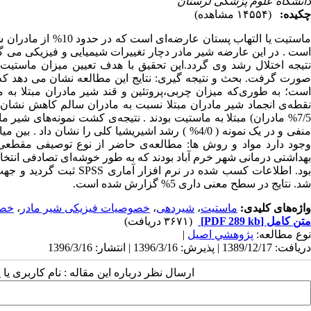
دانشگاه علوم پزشکی لرستان
چکیده:
(۱۴۵۵۴ مشاهده)
ماستیت یا التهاب پست
است . در این عارضه شیر مادر دچار تغییرات شیمیایی و فیزیکی می گر
نتیجه اختلال رشد وی گردد.این تحقیق با هدف تعیین میزان ماستیت
صورت گرفت. بحث و نتیجه گیری: نتایج این مطالعه نشان می دهد که 
بهداشتی درمانی شهر خرم آباد بودند که به طور خوشه‌ای تصادفی انتخاب
شد. نتایج در سطح معنی داری 5% گزارش شده است.
واژه‌های کلیدی:
ماستیت
،
شیردهی
،
خصوصیات فیزیکی شیر مادر
،
خصو
متن کامل
[PDF 289 kb]
(۳۶۷۱ دریافت)
نوع مطالعه:
پژوهشي اصیل
|
دریافت: 1389/12/17 | پذیرش: 1396/3/16 | انتشار: 1396/3/16
ارسال نظر درباره این مقاله : نام کاربری ی