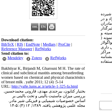
دران شیرده
د و در
ادران
‌گذار
لا به ماستیت نسبت به شیر مادران سالم کاهش می‌یابد؛ همچنین pH ، دانسیته و
شیر مادران مبتلا نسبت به مادران سالم کاهش نشان می‌دهد . یافته ها: بر اساس نتایج به دست آمده در این پژوهش ، 13 نمونه (
Download citation:
د استافیلوکوک‌های کواگولاز
BibTeX
|
RIS
|
EndNote
|
Medlars
|
ProCite
|
وه، تفاوت معنی داری
Reference Manager
|
RefWorks
 مراجعه کننده به مراکز
Send citation to:
سشنامه
Mendeley
Zotero
RefWorks
سب شده در نرم افزار آماری SPSS ثبت گردید و جهت ارتباط سنجی از آزمون‌های آماری کای اسکوار، من ویتنی و T-testاستفاده
Bakhtiyar K, Birjandi M, Gharouni M H. The rate of
clinical and subclinical mastitis among breastfeeding
women based on chemical and physical charactristics
of breast milk . yafte 2011; 12 (4) :5-14
URL:
http://yafte.lums.ac.ir/article-1-325-fa.html
بختیار کتایون، بیرجندی مهدی، قارونی محمدحسین.
بررسی میزان ماستیت بالینی و تحت بالینی بر
اساس خصوصیات شیمیایی و فیزیکی شیر مادر.
مجله علمی پژوهشی یافته. ۱۳۸۹; ۱۲ (۴) :۵-۱۴