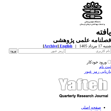
افته
صلنامه علمی پژوهشی
1 مرداد 1405
|
English
]
Archive
[
ورود خودکار
ت نام
زیابی رمز عبور
صفحه اصلی