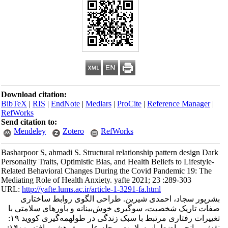
Download citation:
BibTeX
|
RIS
|
EndNote
|
Medlars
|
ProCite
|
Reference Manager
|
RefWorks
Send citation to:
Mendeley
Zotero
RefWorks
Basharpoor S, ahmadi S. Structural relationship pattern design Dark
Personality Traits, Optimistic Bias, and Health Beliefs to Lifestyle-
Related Behavioral Changes During the Covid Pandemic 19: The
Mediating Role of Health Anxiety. yafte 2021; 23 :289-303
URL:
http://yafte.lums.ac.ir/article-1-3291-fa.html
بشرپور سجاد، احمدی شیرین. طراحی الگوی روابط ساختاری
صفات تاریک شخصیت، سوگیری خوش‌بینانه و باورهای سلامتی با
تغییرات رفتاری مرتبط با سبک زندگی در طولهمه‌گیری کووید ۱۹:
نقش میانجی اضطراب‌سلامت. مجله علمی پژوهشی یافته. ۱۴۰۰;