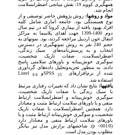
همه­گیری کووید 19: نقش میانجی اضطراب­سلامت
انجام شد.
مواد و روش­ها:
روش پژوهش حاضر توصیفی و از
نوع همبستگی بود. جامعه آماری شامل کلیه
افراد بهبود یافته از بیماری کرونا که در نیم سال
دوم 1400-1399 جهت اهدای پلاسما به مراکز
انتقال خون اردبیل مراجعه کردند، بود. نمونه­ای به
حجم 240 نفر به روش نمونه­گیری در دسترس
انتخاب و به پرسش‌نامه­‌های ­ سبک زندگی،
اضطراب­سلامت، صفات تاریک شخصیت،
سوگیری خوش‌بینانه و باورهای سلامتی پاسخ
دادند. به منظور تجزیه‌وتحلیل داده‌های گردآوری
شده از نرم‌افزارهای
SPSS
و
Lisrel
8.8
25
استفاده شد.
یافته­ها:
نتایج نشان داد که تغییرات رفتاری مرتبط
با سبک زندگی با صفات تاریک شخصیت،
سوگیری خوش‌بینانه و اضطراب­سلامت ارتباط
منفی و با باورهای سلامت ارتباط مثبت و معنادار
دارد. همچنین اضطراب­سلامت با صفات تاریک
شخصیت و سوگیری خوش‌بینانه ارتباط مثبت و با
باورهای سلامت ارتباط منفی و معنادار دارد
(001/0
<
p
). شاخص­های برازش مدل نیز بیانگر
مطلوب بودن مدل است.