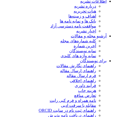
اطلاعات نشریه
درباره نشریه
هیات تحریریه
اهداف و زمینه‌ها
بانک ها و نمایه نامه ها
موافقت نامه دسترسی آزاد
اخبار نشریه
آرشیو مجله و مقالات
کلیه شماره‌های مجله
آخرین شماره
نمایه نویسندگان
نمایه واژه های کلیدی
برای نویسندگان
راهنمای نگارش مقالات
راهنمای ارسال مقاله
فرم ارسال مقاله
راهنمای اخلاقی
فرآیند داوری
هزینه چاپ
تعارض منافع
نامه همراه و فرم کپی رایت
مقابله با سرقت ادبی
راهنمای ثبت نام در سایت ORCID
راهنمای دریافت نامه پذیرش