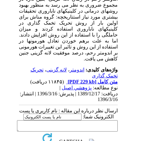
مجموع ضروری به نظر می رسد به منظور بهبود
روشهای درمانی در کلینیکهای ناباروری تحقیقات
بیشتری مورد نیاز استتاریخچه: گروه مناش برای
اولین بار از روش تحریک تخمک گذاری در
کلینیکهای ناباروری استفاده کردند و میزان
حاملگی را با استفاده از این روش افزایش دادند.
اما به علت برهم خوردن تعادل هورمونها در
استفاده از این روش و تاثیر این تغییرات هورمونی
بر اندومتر رحم، درصد موفقیت لانه گزینی جنین
کاهش می یافت.
واژه‌های کلیدی:
اندومتر
،
لانه گزینی
،
تحریک
تخمک گذاری
متن کامل
[PDF 229 kb]
(۱۱۸۴۵ دریافت)
نوع مطالعه:
پژوهشي اصیل
|
دریافت: 1389/12/17 | پذیرش: 1396/3/16 | انتشار:
1396/3/16
ارسال نظر درباره این مقاله : نام کاربری یا پست
الکترونیک شما: