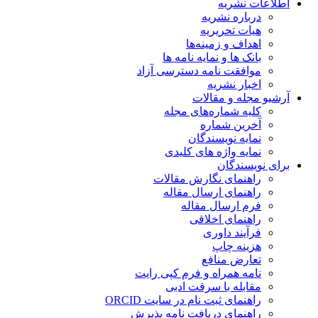
اطلاعات نشریه
درباره نشریه
هیات تحریریه
اهداف و زمینه‌ها
بانک ها و نمایه نامه ها
موافقت نامه دسترسی آزاد
اخبار نشریه
آرشیو مجله و مقالات
کلیه شماره‌های مجله
آخرین شماره
نمایه نویسندگان
نمایه واژه های کلیدی
برای نویسندگان
راهنمای نگارش مقالات
راهنمای ارسال مقاله
فرم ارسال مقاله
راهنمای اخلاقی
فرآیند داوری
هزینه چاپ
تعارض منافع
نامه همراه و فرم کپی رایت
مقابله با سرقت ادبی
راهنمای ثبت نام در سایت ORCID
راهنمای دریافت نامه پذیرش