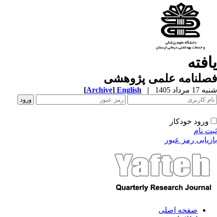
افته
صلنامه علمی پژوهشی
1 مرداد 1405
|
English
]
Archive
[
ورود خودکار
ت نام
زیابی رمز عبور
صفحه اصلی