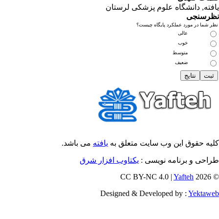
فته
, دانشگاه علوم پزشکی لرستان
رسنجی
 شما در مورد عملکرد پایگاه چیست؟
عالی
خوب
متوسط
ضعیف
یه حقوق این وب سایت متعلق به
یافته
می باشد.
احی و برنامه نویسی :
یکتاوب افزار شرق
Yafteh
© 202
Designed & Developed by :
Yektaw