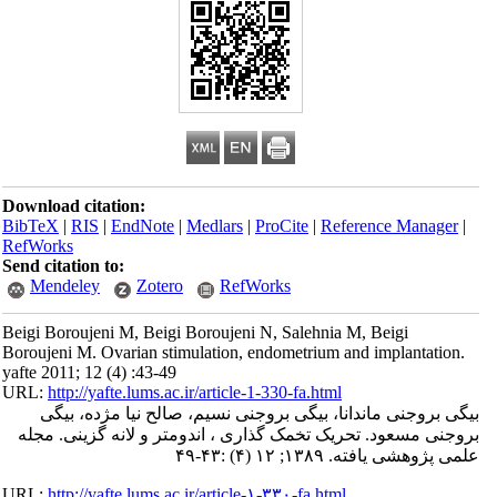
Download citation:
BibTeX
|
RIS
|
EndNote
|
Medlars
|
ProCite
|
Reference Manager
|
RefWorks
Send citation to:
Mendeley
Zotero
RefWorks
Beigi Boroujeni M, Beigi Boroujeni N, Salehnia M, Beigi
Boroujeni M. Ovarian stimulation, endometrium and implantation.
yafte 2011; 12 (4) :43-49
URL:
http://yafte.lums.ac.ir/article-1-330-fa.html
بیگی بروجنی ماندانا، بیگی بروجنی نسیم، صالح نیا مژده، بیگی
بروجنی مسعود. تحریک تخمک گذاری ، اندومتر و لانه گزینی. مجله
علمی پژوهشی یافته. ۱۳۸۹; ۱۲ (۴) :۴۳-۴۹
URL:
http://yafte.lums.ac.ir/article-۱-۳۳۰-fa.html