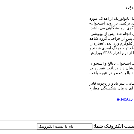
ران
 پاتولوژیک از اهداف مورد
 ترکیبی بر روند استخوان­
گوی آزمایشگاهی می باشد.
ر روی 21 سر موش صحرایی انجام شد. پس از بیهوشی،
. پس از جراحی، گروه شاهد
2 ، 500 ، 1000 میلی­گرم به ازای هر کیلوگرم وزن بدن عصاره را
مقاطع تهیه و رنگ آمیزی شدند و
 از نرم افزار
SPSS
ویرایش
 استخوان نابالغ و استخوان
نشان داد دریافت عصاره در
ابالغ شده و در نتیجه باعث
، پنیر باد و زردچوبه قادر
 برای درمان شکستگی مطرح
زردچوبه
ا پست الکترونیک شما: