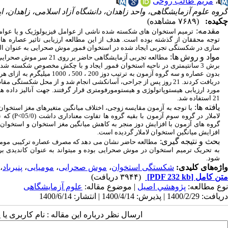
،
مریم طالب روحی
گروه علوم آزمایشگاهی، واحد زاهدان، دانشگاه آزاد اسلامی، زاهدان، ای
چکیده:
(۷۶۸۹ مشاهده)
مقدمه:
ترمیم استخوان
های
شکسته شده ناشی از عوامل فیزیولوژیک و یا عوامل
توجه محققان از گذشته بوده است. هدف از این مطالعه ارزیابی تاثیر عصاره ­های
سازی در شکستگی تجربی ایجاد شده در استخوان فمور موش صحرایی به عنوان ال
مواد و روش­ ها:
مطالعه تجربی آزمایشگاهی حاضر ب
برش 3 سانتیمتری در ناحیه استخوان فمور ایجاد و با چکش مخصوص شکسته شد
بدون عصاره و سه گروه آزمون به ترتیب دوز 00
دریافت کردند. 21 روز پس از جراحی، آسان­کشی انجام شد و از محل شکستگی 
مورد ارزیابی هیستوپاتولوژی و هیستومورفومتری قرار گرفتند. جهت آنالیز داده­ ها
21 استفاده شد.
یافته ­ها:
با توجه به آزمون مقایسه زوجی، اختلاف میانگین متغیرهای مغز استخوان،
لاملار در گروه سوم آزمون با بقیه گروه ­ها تفاوت معنا­داری داشت (05/0
P<
) که 
گروه ­های آزمون با افزایش دوز منجر به کاهش میانگین مغز استخوان و استخوان ن
افزایش میانگین استخوان لاملار گردیده است.
بحث و نتیجه ­گیری:
مطالعه حاضر نشان می­ دهد که مصرف عصاره ترکیبی مومیایی
به تحریک ترمیم استخوان در موش صحرایی بوده و می­تواند به عنوان کاندیدی
شود.
واژه‌های کلیدی:
شکستگی استخوان
،
موش صحرایی
،
مومیایی
،
پنیرباد
،
متن کامل
[PDF 232 kb]
(۳۹۴۴ دریافت)
نوع مطالعه:
پژوهشي اصیل
| موضوع مقاله:
علوم آزمایشگاهی
دریافت: 1400/2/29 | پذیرش: 1400/4/14 | انتشار: 1400/6/14
ارسال نظر درباره این مقاله : نام کاربری ی