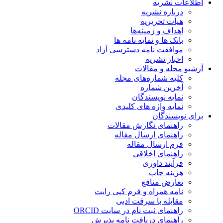
اطلاعات نشریه
درباره نشریه
هیات تحریریه
اهداف و زمینه‌ها
بانک ها و نمایه نامه ها
موافقت نامه دسترسی آزاد
اخبار نشریه
آرشیو مجله و مقالات
کلیه شماره‌های مجله
آخرین شماره
نمایه نویسندگان
نمایه واژه های کلیدی
برای نویسندگان
راهنمای نگارش مقالات
راهنمای ارسال مقاله
فرم ارسال مقاله
راهنمای اخلاقی
فرآیند داوری
هزینه چاپ
تعارض منافع
نامه همراه و فرم کپی رایت
مقابله با سرقت ادبی
راهنمای ثبت نام در سایت ORCID
راهنمای دریافت نامه پذیرش