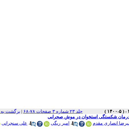
جلد ۲۳ شماره ۳ صفحات ۷۸-۶۸
|
برگشت به 
م و درمان شکستگی استخوان در موش صحرایی
یرضا انصاری مقدم
،
امیر ریگی
،
علی سنجرانی