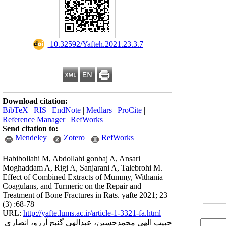
‎ 10.32592/Yafteh.2021.23.3.7
Download citation:
BibTeX
|
RIS
|
EndNote
|
Medlars
|
ProCite
|
Reference Manager
|
RefWorks
Send citation to:
Mendeley
Zotero
RefWorks
Habibollahi M, Abdollahi gonbaj A, Ansari
Moghaddam A, Rigi A, Sanjarani A, Talebrohi M.
Effect of Combined Extracts of Mummy, Withania
Coagulans, and Turmeric on the Repair and
Treatment of Bone Fractures in Rats. yafte 2021; 23
(3) :68-78
URL:
http://yafte.lums.ac.ir/article-1-3321-fa.html
حبیب الهی محمدحسین، عبدالهی گنبج آرزو، انصاری