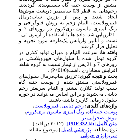
مشتق از پوست ختنه گاه تقسیم‌بندی گردیدند.
زخم‌هایی به قطر
0/8
­ سانتیمتر درپشت موش‌ها
ایجاد شدند و پس از تزریق ساب‌درمال
فیبروبلاست، التیام زخم به روش فتوگرافی و
رنگ آمیزی ماسون تری‌کروم در روزهای 7 و
21
ارزیابی شد. داده ها با استفاده از آزمون تی–
تست و آنالیز واریانس یک‌طرفه مورد تجزیه و
تحلیل قرار گرفتند.
یافته ها:
سرعت التیام و میزان تولید کلاژن در
گروه تیمار شده با سلول‌های ­فیبروبلاستی در
روزهای 7 و 21 پس از تیمار نسبت به گروه شاهد
افزایش معناداری داشت(01/0>
P
) .
بحث و نتیجه گیری:
تزریق ساب‌درمال سلول‌های
فیبروبلاستی مشتق شده از پوست ختنه گاه
سبب تولید کلاژن بیشتر و التیام سریعتر زخم
دیابتی می‌شوند و بر این اساس می‌توانند در حوزه
سلول درمانی کاربرد داشته باشند.
واژه‌های کلیدی:
زخم دیابتی
،
فیبروبلاست
،
پوست ختنه‌گاه
،
رنگ آمیزی ماسون تری‌کروم
،
موش صحرایی نر
متن کامل
[PDF 332 kb]
(۳۰۱۲ دریافت)
نوع مطالعه:
پژوهشي اصیل
| موضوع مقاله:
فیزیولوژی حیوانی