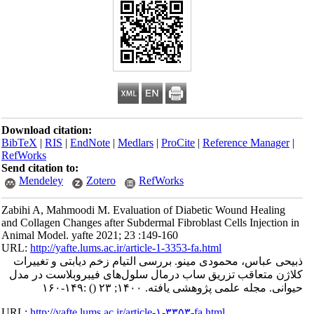
Download citation:
BibTeX
|
RIS
|
EndNote
|
Medlars
|
ProCite
|
Reference Manager
|
RefWorks
Send citation to:
Mendeley
Zotero
RefWorks
Zabihi A, Mahmoodi M. Evaluation of Diabetic Wound Healing
and Collagen Changes after Subdermal Fibroblast Cells Injection in
Animal Model. yafte 2021; 23 :149-160
URL:
http://yafte.lums.ac.ir/article-1-3353-fa.html
ذبیحی عباس، محمودی مینو. بررسی التیام زخم دیابتی و تغییرات
کلاژن متعاقب تزریق ساب درمال سلول‌های فیبروبلاست در مدل
حیوانی. مجله علمی پژوهشی یافته. ۱۴۰۰; ۲۳
()
:۱۴۹-۱۶۰
URL:
http://yafte.lums.ac.ir/article-۱-۳۳۵۳-fa.html