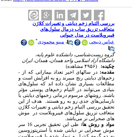
بررسی التیام زخم دیابتی و تغییرات کلاژن
متعاقب تزریق ساب درمال سلول‌های
فیبروبلاست در مدل حیوانی
*
عباس ذبیحی
،
مینو محمودی
گروه زیست‌شناسی، دانشکده علوم پایه،
دانشگاه آزاد اسلامی واحد همدان، همدان، ایران
چکیده:
(۴۹۵۶ مشاهده)
مقدمه:
در سالهای اخیر تعداد بیمارانی که از ­
زخم‌های­ دیابتی رنج می­برند رو به افزایش است و
مطالعات بسیاری نشان داده اند که سلول‌های
بنیادی می‌توانند در التیام زخم‌های پوستی مؤثر
باشند. روش­های مرسوم درمانی زخمهای دیابتی با
نارسایی‌های جدی رو به رو هستند. هدف از این
تحقیق بررسی التیام زخم دیابتی و تغییرات کلاژن
متعاقب تزریق سلول‌های فیبروبلاست در موش
های صحرایی نر می‌باشد.­
مواد و روش ها:
طی این تحقیق تجربی 16 سر
موش‌­ صحرایی نر دیابتی شده با استرپتوزوسین
به دو گروه کنترل و تیمار شده با فیبروبلاست