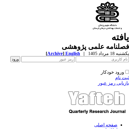
افته
صلنامه علمی پژوهشی
ه 18 مرداد 1405
|
English
]
Archive
[
ورود خودکار
ت نام
زیابی رمز عبور
صفحه اصلی