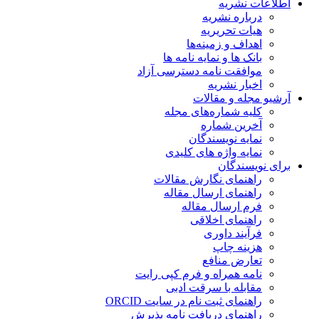
اطلاعات نشریه
درباره نشریه
هیات تحریریه
اهداف و زمینه‌ها
بانک ها و نمایه نامه ها
موافقت نامه دسترسی آزاد
اخبار نشریه
آرشیو مجله و مقالات
کلیه شماره‌های مجله
آخرین شماره
نمایه نویسندگان
نمایه واژه های کلیدی
برای نویسندگان
راهنمای نگارش مقالات
راهنمای ارسال مقاله
فرم ارسال مقاله
راهنمای اخلاقی
فرآیند داوری
هزینه چاپ
تعارض منافع
نامه همراه و فرم کپی رایت
مقابله با سرقت ادبی
راهنمای ثبت نام در سایت ORCID
راهنمای دریافت نامه پذیرش