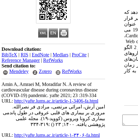
ن بررسی ها نشان می دهد که
و میر قرار
 عنوان
مثال سن و جنس دخیل هستند. هدف از مطالعه حاضر مروری بر بیماری‌های زمینه‌ای قلبی عروقی در طول بیماری ابتلا به بیماری کوید-19 می
،
Cardio
Web o
و دیگر پایگا ه های داده ای معتبر گردآوری شد. نتایج نشان داد که آسیب میوکارد در بیش از 25 % از موارد بحرانی وجود دارد و در 2 الگو
Download citation:
اروهای
BibTeX
|
RIS
|
EndNote
|
Medlars
|
ProCite
|
ان‌های
Reference Manager
|
RefWorks
ر زمان
Send citation to:
به کار
Mendeley
Zotero
RefWorks
Amin A, Amraei M, Moradifar N. A review of
cardiovascular disease during coronavirus disease
(COVID-19) pandemic. yafte 2021; 23 :319-334
URL:
http://yafte.lums.ac.ir/article-1-3406-fa.html
امین آرش، امرائی مرتضی، مرادی فر نصرالله.
مروری بر بیماری های قلبی عروقی در طول پاندمی
بیماری کرونا ویروس (کووید-۱۹). مجله علمی
پژوهشی یافته. ۱۴۰۰; ۲۳
()
:۳۱۹-۳۳۴
URL:
http://yafte.lums.ac.ir/article-۱-۳۴۰۶-fa.html