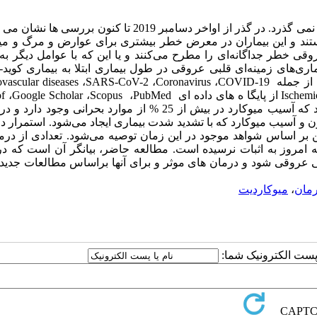
: از شــیوع بیمــاری کرونــا و تبــدیل آن بــه پانــدمی دیرزمانی نمی گذرد. در گذر از اواخر دسامبر 2019 تا کنو
اه قلبی-عروقی در بیماران مبتلا به کووید-۱۹ شایع هستند و این بیماران در معرض خطر بیشتری برای عوارض و مرگ 
قی خطر جداگانه‌ای را مطرح می‌کنند و یا این که با عوامل دیگر به
 از جمله
COVID-19
،
Coronavirus
،
SARS-CoV-2
،
vascular diseases
Ischemi
از پایگا ه های داده ای
PubMed
،
Scopus
،
Google Scholar
،
f
ن و آسیب میوکارد که با تشدید شدت بیماری ایجاد می‌شود. استمرار د
سین بر اساس شواهد موجود در این زمان توصیه می‌شود. تعدادی از درم
به امروز به اثبات نرسیده است. مطالعه حاضر، بیانگر آن است که د
لبی عروقی شود و درمان های موثر و برای آنها براساس مطالعات جدید 
مان
،
میوکاردیت
ا پست الکترونیک شما: