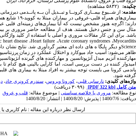
گروه قلب و عروق، دانشگاه علوم پزشکی لرستان، خرم آباد، ایران
چکیده:
(۵۸۳۲ مشاهده)
قدمه
بیماری‌های همر
دارند؛ اگرچه هنوز مشخص نیست که آیا بیماری‌های زمینه‌ای قلبی عرو
اشد. برای این کار مقالات مروری و اصلی با استفاده از کلید واژگانی
c heart disease
،
Heart failure
،
Acute coronary syndromes
،
Myocarditi
Scienc
ظاهر می‌شود: آسیب حاد میوکارد و اختلال عملکرد در زمان پرزنتاسیو
مهارکننده آنزیم مبدل آنژیوتانسین و مهارکننده های گیرنده آنژیوتان
امیدوار کننده در دست بررسی است، اما کارآیی بالینی هیچ کدام تا 
پاندمی کرونا می بایست توجه بیشتر به افراد مبتلا به بیماری های ق
گرفته شود.
واژه‌های کلیدی:
نارسایی قلبی
،
کورونا ویروس
،
سندرم کرونری حاد
،
در
متن کامل
[PDF 322 kb]
(۳۰۹۹ دریافت)
نوع مطالعه:
مروری یا خلاصه سیاستی
| موضوع مقاله:
قلب و عروق
دریافت: 1400/7/6 | پذیرش: 1400/8/20 | انتشار: 1400/8/20
ارسال نظر درباره این مقاله : نام کاربری ی