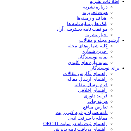
اطلاعات نشریه
درباره نشریه
هیات تحریریه
اهداف و زمینه‌ها
بانک ها و نمایه نامه ها
موافقت نامه دسترسی آزاد
اخبار نشریه
آرشیو مجله و مقالات
کلیه شماره‌های مجله
آخرین شماره
نمایه نویسندگان
نمایه واژه های کلیدی
برای نویسندگان
راهنمای نگارش مقالات
راهنمای ارسال مقاله
فرم ارسال مقاله
راهنمای اخلاقی
فرآیند داوری
هزینه چاپ
تعارض منافع
نامه همراه و فرم کپی رایت
مقابله با سرقت ادبی
راهنمای ثبت نام در سایت ORCID
راهنمای دریافت نامه پذیرش