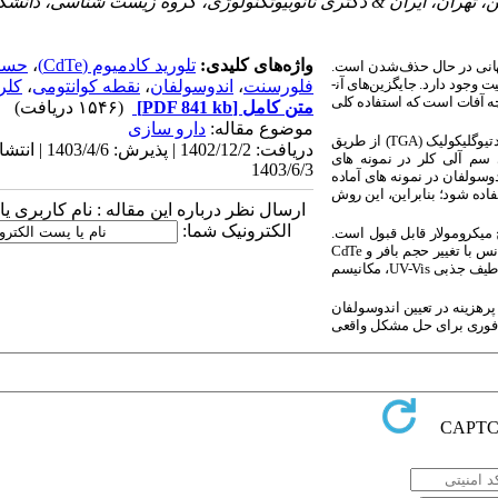
، تهران، ایران & دکتری نانوبیوتکنولوژی، گروه زیست شناسی، دانشگ
واژه‌های کلیدی:
تلورید کادمیوم (CdTe)
،
حسگ
هانی در حال حذف‌شدن است.
 وجود دارد. جایگزین‌های آن­
فلورسنت
،
اندوسولفان
،
نقطه کوانتومی
،
کلر
چه آفات است که استفاده کلی
متن کامل
[PDF 841 kb]
(۱۵۴۶ دریافت)
موضوع مقاله:
دارو سازی
تیوگلیکولیک
(TGA)
از طریق
دریافت: 1402/12/2 | پذیرش: 1403/4/6
سم آلی کلر در نمونه های
1403/6/3
وسولفان در نمونه های آماده
ده شود؛ بنابراین، این روش
ارسال نظر درباره این مقاله : نام کاربری ی
الکترونیک شما:
یکرومولار قابل‌ قبول است.
 با تغییر حجم بافر و
CdTe
ش طیف جذبی
UV-Vis
، مکانیسم
پرهزینه در تعیین اندوسولفان
و فوری برای حل مشکل واقعی