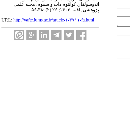
اندوسولفان کوانتوم دات و سموم. مجله علمی
پژوهشی یافته. ۱۴۰۳; ۲۶ (۲) :۳۸-۵۶
URL:
http://yafte.lums.ac.ir/article-۱-۳۷۱۱-fa.html