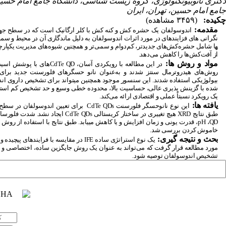
دکتری نانوبیوتکنولوژی، گروه زیست شناسی، دانشگاه جامع امام حسین
جامع امام حسین، تهران، ایران
چکیده:
(۳۴۵۹ مشاهده)
مقدمه:
اندوسولفان یک حشره ­کش و کنه ­کش با کلر ارگانیک است که در سطح ج
نگرانی­ های فزاینده­ای در مورد اثرات اندوسولفان به دلیل ماندگاری آن در محیط و سمیت
ها شامل حشره‌کش‌های جدیدتر، کم‌­دوام و سمی‌تر و همچنین شیوه‌های مدیریت یکپار
از آفت‌کش‌ها را کاهش می‌دهد.
مواد و روش­ ها:
در این مطالعه با رویکردی آسان،
CdTe QD
های با پوشش اسید
روش‌های هیدروترمال سنتز شدند و به
عنوان نانو حسگرهای فلورسنت جدید برای 
بیولوژیکی استفاده شدند. این سنسور موجود همچنین می­تواند برای تشخیص داروی اند
شده با گزینش ­پذیری عالی، حساسیت بالا، محدوده خطی وسیع و حد تشخیص کم استفا
یک رویکرد نسبتاً عملی و اقتصادی ارائه می‌کند.
یافته ­ها:
این نوع نانوحسگر فلورسنت
CdTe QDs
برای تعیین اندوسولفان در سطح م
طبق نتایج
XRD
هیچ تغییری در ساختار کریستالی
CdTe QDs
ایجاد نشد. شدت فلورسانس
QD
،
pH
، قدرت یونی و زمان افزایش و یا کاهش می­یابد. طبق نتایج با استفاده از رو
خاموش کردن بررسی شد.
بحث و نتیجه­ گیری:
یک نوع استراتژی ساده
IFE
در مقایسه با فرایندهای پیچیده و 
مورد مطالعه قرار گرفت که می‌تواند به­ عنوان یک روش جایگزین ساده، اختصاصی 
تشخیص اندوسولفان توصیه شود.