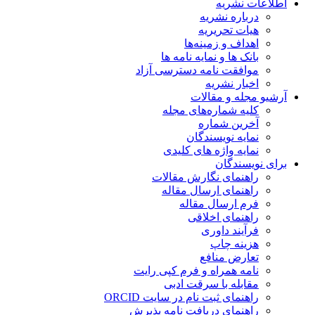
اطلاعات نشریه
درباره نشریه
هیات تحریریه
اهداف و زمینه‌ها
بانک ها و نمایه نامه ها
موافقت نامه دسترسی آزاد
اخبار نشریه
آرشیو مجله و مقالات
کلیه شماره‌های مجله
آخرین شماره
نمایه نویسندگان
نمایه واژه های کلیدی
برای نویسندگان
راهنمای نگارش مقالات
راهنمای ارسال مقاله
فرم ارسال مقاله
راهنمای اخلاقی
فرآیند داوری
هزینه چاپ
تعارض منافع
نامه همراه و فرم کپی رایت
مقابله با سرقت ادبی
راهنمای ثبت نام در سایت ORCID
راهنمای دریافت نامه پذیرش