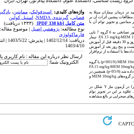
گروه زیست شناسی، دانشکده علوم، دانشگاه پیام نور، تهران، ایران
واژه‌های کلیدی:
اسید‌فولیک
،
ممانتین
،
یادگی
د در درمان بیماران مبتلا به
 مطالعات پیشین اثرات آن بر
فضایی
،
گیرنده‌ی NMDA
،
استیل کولین
مانتین و تجویز توام آن با
متن کامل
[PDF 338 kb]
(۱۳۳۳ دریافت)
.
نوع مطالعه:
پژوهشي اصیل
| موضوع مقاله:
در این مطالعه تجربی موش‌های صحرایی نر نژاد ویستار به طور تصادفی به 6 گروه 7 تایی
فارماکولوژی
1
MEM
-
mg/kg
15
FA
. تیمار
دریافت: 1402/12/14 | پذ
اسید‌فولیک به مدت 7 روز با شروع دو روز پیش از آموزش و تیمار ممانتین به مدت 5 روز و 30 دقیقه قبل از آموزش
1403/4/10
ت و پنج روز بعد از آموزش
‌ها با استفاده از نرم‌افزار
ارسال نظر درباره این مقاله : نام کاربری ی
m
10
MEM
(001/0˂
p
) با گروه
الکترونیک شما:
FA
15
mg/kg
-
MEM
10
mg/k
شد (05/0˂
p
). همچنین در
ر گروه‌های
mg/kg
10
MEM
و
)
را در آزمون ماز
Y
شکل در
لاوه‌ بر این در تجویز توام
ش‌های صحرایی نر بالغ مشاهده