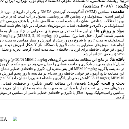
گروه زیست شناسی، دانشکده علوم، دانشگاه پیام نور، تهران، ایران & 
چکیده:
(۳۰۸۸ مشاهده)
مقدمه:
ممانتین (
MEM
) آنتاگونیست گیرنده‌ی
NMDA
و یکی از داروهای مورد تایی
آلزایمر است. اسید‌فولیک و یا ویتامین
B9
نیز ویتامینی محلول در آب است که در برخی
بهبود اختلالات شناختی نشان داده شده است. مطالعه‌ی حاضر با هدف بررسی تاثیر م
اسید‌فولیک بر یادگیری و حافظه‌ی فضایی در موش‌های صحرایی نر بالغ انجام شده است
مواد و روش ­ها:
تقسیم شدند: کنترل، حلال (سالین)، ممانتین
mg/kg; ip)
10
,
5
,
3
(MEM
و
mg/kg
0
انجام شد. موش‌های صحرایی به مدت 5 روز با دستگاه ماز
Y
شکل آموزش دیدند. بیس
آزمون فراخوانی حافظه برای ارزیابی حافظه‌ی بلند مدت انجام گرفت. تجزیه و تحلیل داده
SPSS
(نسخه‌ی 16) انجام شد.
یافته ­ها:
در نتایج این مطالعه مقایسه بین گروه‌های
mg/kg
5
MEM
(05/0˂
p
) و
g/kg
کنترل کاهش معنی‌دار یادگیری و حافظه فضایی را نشان می‌دهد. در صورتیکه در گروه
g
در مقایسه با گروه
mg/kg
10
MEM
افزایش معنی‌دار یادگیری و حافظه‌ی فضایی نشان داده 
این مطالعه نتایج آزمون فراخوانی حافظه روز سی‌ام در مقایسه با روز پنجم آموزش د
10
MEM
-
mg/kg
15
FA
کاهش معنی‌دار یادگیری و حافظه فضایی را نشان داد (05/0˂
p
.
بحث و نتیجه ­گیری:
یافته‌های این مطالعه کاهش یادگیری و حافظه‌ی فضایی 
موش‌های صحرایی تحت تیمار با ممانتین به صورت وابسته به مقدار نشان می‌دهند. ع
ممانتین و اسید‌فولیک بهبود اختلال یادگیری و حافظه‌ی فضایی ناشی از ممانتین در مو
گردید.