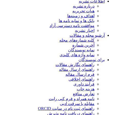
اطلاعات نشریه
درباره نشریه
هیات تحریریه
اهداف و زمینه‌ها
بانک ها و نمایه نامه ها
موافقت نامه دسترسی آزاد
اخبار نشریه
آرشیو مجله و مقالات
کلیه شماره‌های مجله
آخرین شماره
نمایه نویسندگان
نمایه واژه های کلیدی
برای نویسندگان
راهنمای نگارش مقالات
راهنمای ارسال مقاله
فرم ارسال مقاله
راهنمای اخلاقی
فرآیند داوری
هزینه چاپ
تعارض منافع
نامه همراه و فرم کپی رایت
مقابله با سرقت ادبی
راهنمای ثبت نام در سایت ORCID
راهنمای دریافت نامه پذیرش