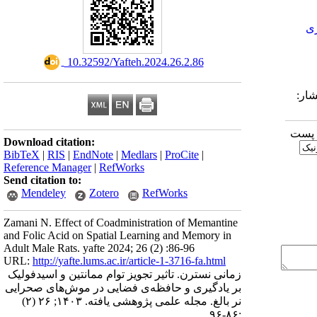
ری
‎ 10.32592/Yafteh.2024.26.2.86
یرش: 1403/5/22 | انتشار:
ا پست
Download citation:
BibTeX
|
RIS
|
EndNote
|
Medlars
|
ProCite
|
Reference Manager
|
RefWorks
Send citation to:
Mendeley
Zotero
RefWorks
Zamani N. Effect of Coadministration of Memantine
and Folic Acid on Spatial Learning and Memory in
Adult Male Rats. yafte 2024; 26 (2) :86-96
URL:
http://yafte.lums.ac.ir/article-1-3716-fa.html
زمانی نسترن. تاثیر تجویز توام ممانتین و اسید‌فولیک
بر یادگیری و حافظه‌ی فضایی در موش‌های صحرایی
نر بالغ. مجله علمی پژوهشی یافته. ۱۴۰۳; ۲۶ (۲)
:۸۶-۹۶