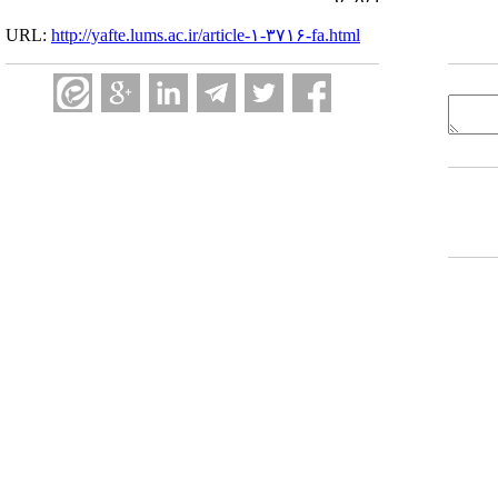
URL:
http://yafte.lums.ac.ir/article-۱-۳۷۱۶-fa.html